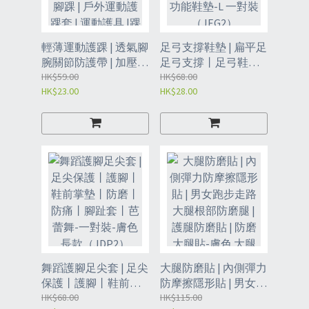
輕薄運動護踝 | 透氣腳
足弓支撐鞋墊 | 扁平足
腕關節防護帶 | 加壓固
足弓支撐丨足弓鞋墊 |
定防崴腳護踝 | 護腳腕
HK$59.00
足弓訓練器丨足弓支
HK$68.00
HK$23.00
HK$28.00
| 護腳踝 | 戶外運動護
撐鞋墊 | 功能鞋墊-L 一
踝套 | 運動護具 |踝關
對裝（JEG2）
節支撐護具-M碼【36-
41】單只（KEL）
舞蹈護腳足尖套 | 足尖
大腿防磨貼 | 內側彈力
保護丨護腳丨鞋前掌
防摩擦隱形貼 | 男女跑
墊丨防磨丨防痛丨腳
HK$68.00
步走路大腿根部防磨
HK$115.00