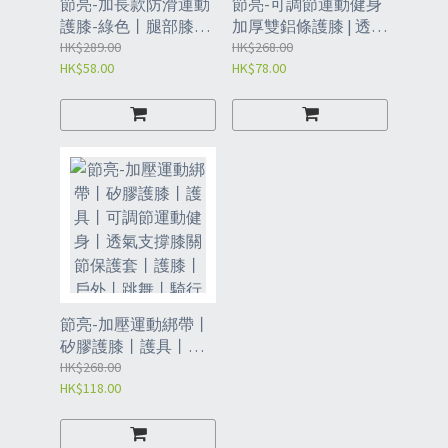
節亮-加長款防滑運動
節亮-可調節運動健身
護膝-綠色丨腿部膝關
加厚雙鋁條護膝 | 透氣
節保護丨雙波浪矽膠
HK$289.00
支撐膝關節護膝保護
HK$268.00
HK$58.00
HK$78.00
防滑條丨X型減壓設計
套 | 戶外跳舞騎行護膝
丨分散髕骨壓力丨M碼
| 運動透氣護手膝一只
一對裝丨（KBE)
裝（KBL）
節亮-加壓運動綁帶丨
矽膠護膝丨護具丨可
調節運動健身丨透氣
HK$268.00
HK$118.00
支撐膝關節保護套丨
護膝丨戶外丨跳舞丨
騎行丨籃球丨足排球