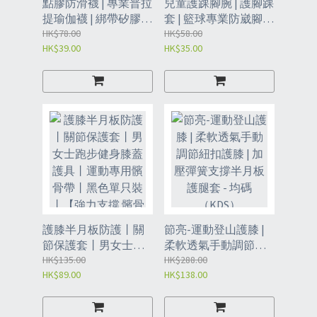
點膠防滑襪 | 專業普拉
兒童護踝腳腕 | 護腳踝
提瑜伽襪 | 綁帶矽膠舞
套 | 籃球專業防崴腳扭
蹈襪 | 防滑瑜伽襪 - 粉
HK$78.00
傷護腕 | 腳踝護套保護
HK$58.00
HK$39.00
HK$35.00
色 適合36-39的腳
套專用- 粉色均碼一副
（LEV）/ 紅色 適合36-
（LEB）
39的腳（LEV2）
護膝半月板防護丨關
節亮-運動登山護膝 |
節保護套丨男女士跑
柔軟透氣手動調節紐
步健身膝蓋護具丨運
HK$135.00
扣護膝 | 加壓彈簧支撐
HK$288.00
HK$89.00
HK$138.00
動專用髕骨帶丨黑色
半月板護腿套 - 均碼
單只裝丨【強力支撐
（KDS）
髕骨防護】 M（腿圍