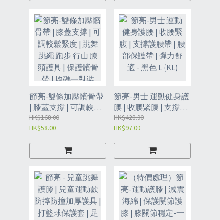
39-46cm/體重100-130
斤）-KDU
節亮-雙條加壓髕骨帶
節亮-男士 運動健身護
| 膝蓋支撐 | 可調較鬆
腰 | 收腰緊腹 | 支撐護
緊度 | 跳舞跳繩 跑步
HK$168.00
腰帶 | 腰部保護帶 | 彈
HK$428.00
HK$58.00
HK$97.00
行山 膝頭護具 | 保護
力舒適 - 黑色 L (KL)
髕骨帶 | 均碼一對裝
(KAZ)