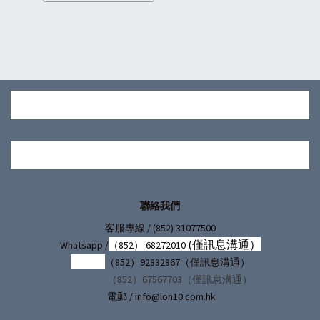
丨運動透氣護膝丨均
碼一只裝 丨KBG
聯絡我們
/ (852) 31077500
客服專線
(僅訊息溝通）
Whatsapp /
（852） 68272010
（852）92832867（僅訊息溝通）
（852）67567703（僅訊息溝通）
電郵 / info@lon10.com.hk