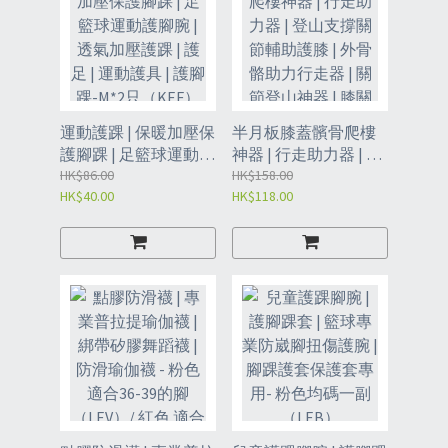
運動護踝 | 保暖加壓保
半月板膝蓋髕骨爬樓
護腳踝 | 足籃球運動護
神器 | 行走助力器 | 登
腳腕 | 透氣加壓護踝 |
HK$86.00
山支撐關節輔助護膝 |
HK$158.00
HK$40.00
HK$118.00
護足 | 運動護具 | 護腳
外骨骼助力行走器 | 關
踝-M*2只（KEF）
節登山神器 | 膝關節運
動助力器-灰色【2只
裝】均碼(80-200斤)
（LFJ）