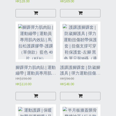
HK$28.00
HK$69.00
趾套丨芭蕾舞-一對裝-
腿 | 護腿防磨貼 | 防磨
膚色長款（JDP2）
大腿貼-膚色 大腿防磨
擦貼 40片裝（KEI）
腳踝彈力肌肉貼 | 運動
護踝護腳踝套 | 防崴腳
繃帶 | 運動員專用肌內
護具 | 彈力運動扭傷韌
效貼 | 馬拉松護踝膠
HK$156.00
帶保護套 | 扭傷支撐可
HK$94.00
HK$110.00
HK$48.00
帶-護踝（單側款）藍
穿鞋保護套-左腳 黑色
色 40片（KEH）
單只裝M碼（適合鞋
碼：35~40碼）
（JIJ）