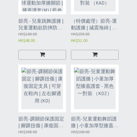
節亮 - 兒童跳舞護膝 |
（特價處理）節亮-運
兒童運動款防摔防撞
動護膝 | 減震海綿 | 保
加厚護具 | 打籃球保護
HK$168.00
護關節護膝 | 膝關節穩
HK$258.00
HK$48.00
HK$51.00
套 | 足球運動加厚膝關
定-一對裝 （KAD）
節 | 膝蓋護套(M) | 藍
色一對裝（KAX）
節亮-踝關節保護固定
節亮-兒童運動舞蹈護
| 腳踝扭傷 | 康復固定
膝 | 小童加厚型膝蓋護
支具 | 可穿在鞋內 | 左
HK$368.00
套 - 黑色一對裝
HK$168.00