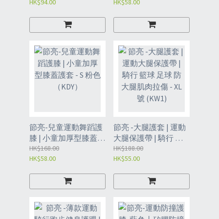
HK$94.00
HK$58.00
右腳通用 (KD)
（KDZ）
節亮-兒童運動舞蹈護
節亮 -大腿護套 | 運動
膝 | 小童加厚型膝蓋護
大腿保護帶 | 騎行 籃
套 - S 粉色 （KDY）
HK$168.00
球 足球 防大腿肌肉拉
HK$188.00
HK$58.00
HK$55.00
傷 - XL號 (KW1)