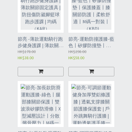
節亮 -薄款運動騎行跑
節亮-運動防撞護膝-藍
步健身護踝 | 薄款關節
色丨矽膠防撞墊丨保
固定護具 | 防扭傷防崴
HK$178.00
護膝蓋丨膝關節防護
HK$298.00
HK$38.00
HK$58.00
腳籃球跑步護踝 | 均碼
丨柔軟舒適丨M碼一對
（KAR）
裝丨（KBD)