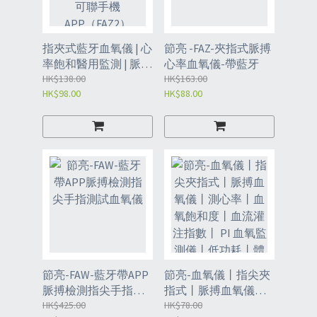
指夾式藍牙血氧儀 | 心
節亮 -FAZ-夾指式脈搏
率飽和醫用監測 | 脈搏
心率血氧儀-帶藍牙
和血氧指數測試儀-帶
HK$138.00
HK$163.00
HK$98.00
HK$88.00
藍牙可聯手機
APP（FAZ2）
節亮-FAW-藍牙帶APP
節亮-血氧儀丨指尖夾
脈搏檢測指尖手指測
指式丨脈搏血氧儀丨
試血氧儀
HK$425.00
測心率丨血氧飽和度
HK$78.00