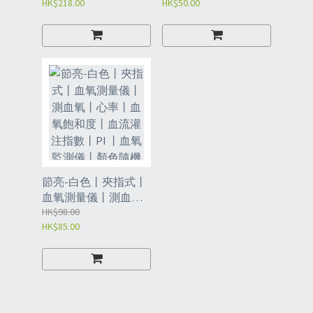
HK$218.00
HK$50.00
丨血流灌注指數丨 PI
血氧監測儀丨低功耗
丨體積小丨重量輕丨
攜帶方便丨顯示清晰
丨贈送電池丨FAN
節亮-白色丨夾指式丨
血氧測量儀丨測血氧
丨心率丨血氧飽和度
HK$98.00
HK$85.00
丨血流灌注指數丨PI
丨血氧監測儀丨顏色
隨機丨使用簡單丨低
功耗丨體積小丨重量
輕丨攜帶方便丨FAO