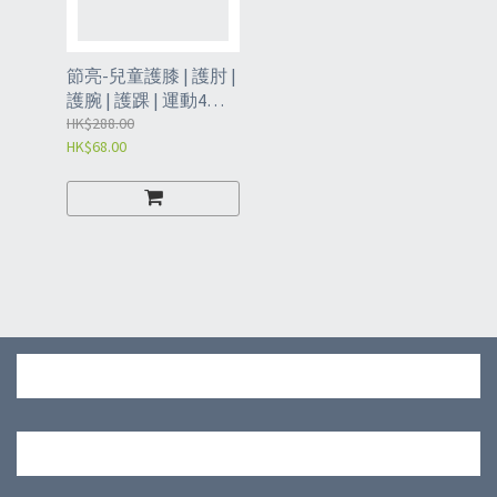
節亮-兒童護膝 | 護肘 |
護腕 | 護踝 | 運動4件
套 | 小童護具套裝 M
HK$288.00
HK$68.00
(KDX)