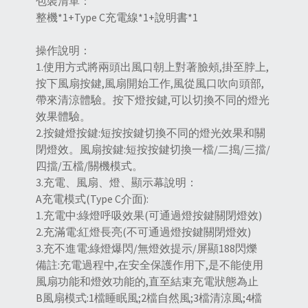
包裝清單：
整機*1+Type C充電線*1+說明書*1
操作說明：
1.使用方式將兩頭出風口朝上對著臉頰,掛至脖上,
按下風扇按鍵,風扇開始工作,風從風口吹向頭部,
帶來清涼體驗。按下燈按鍵,可以切換不同的燈光
效果體驗。
2.按鍵燈按鍵:短按按鍵切換不同的燈光效果和關
閉燈效。風扇按鍵:短按按鍵切換一檔/二搗/三擋/
四擋/五檔/關機模式。
3.充電、風扇、燈、顯示幕說明：
A充電模式(Type C介面):
1.充電中:綠燈呼吸效果(可通過燈按鍵關閉燈效)
2.充滿電:紅燈長亮(不可通過燈按鍵關閉燈效)
3.充不進電:綠燈爆閃/無燈效提示/屏顯188閃爍
備註:充電過程中,在安全保護作用下,是不能使用
風扇功能和燈效功能的,直至結束充電狀態為止
B風扇模式:1檔睡眠風;2檔自然風;3檔清涼風;4檔