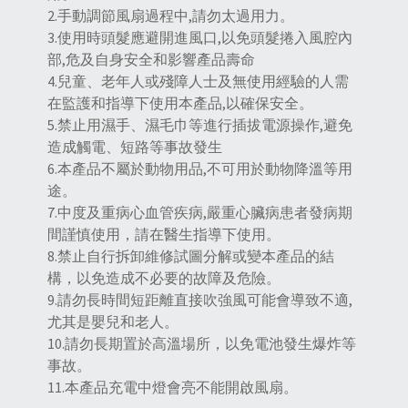
2.手動調節風扇過程中,請勿太過用力。
3.使用時頭髮應避開進風口,以免頭髮捲入風腔內
部,危及自身安全和影響產品壽命
4.兒童、老年人或殘障人士及無使用經驗的人需
在監護和指導下使用本產品,以確保安全。
5.禁止用濕手、濕毛巾等進行插拔電源操作,避免
造成觸電、短路等事故發生
6.本產品不屬於動物用品,不可用於動物降溫等用
途。
7.中度及重病心血管疾病,嚴重心臟病患者發病期
間謹慎使用，請在醫生指導下使用。
8.禁止自行拆卸維修試圖分解或變本產品的結
構，以免造成不必要的故障及危險。
9.請勿長時間短距離直接吹強風可能會導致不適,
尤其是嬰兒和老人。
10.請勿長期置於高溫場所，以免電池發生爆炸等
事故。
11.本產品充電中燈會亮不能開啟風扇。