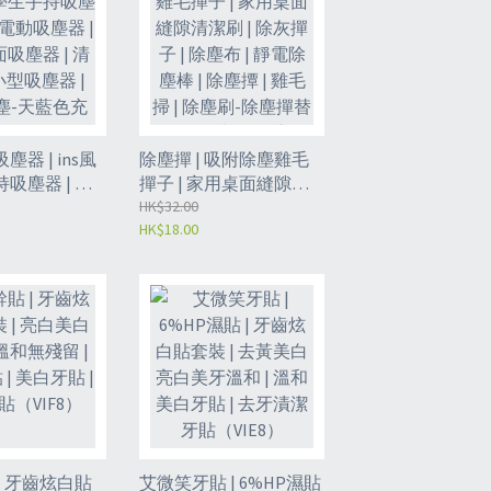
器 | ins風
除塵撣 | 吸附除塵雞毛
吸塵器 | 清
撣子 | 家用桌面縫隙清
器 | 迷你桌
潔刷 | 除灰撣子 | 除塵布
HK$32.00
HK$18.00
 清潔器 | 小型
| 靜電除塵棒 | 除塵撢 |
 手持吸塵-天藍
雞毛掃 | 除塵刷-除塵撣
GEF）
替換頭10片+1個手柄
（GED）
| 牙齒炫白貼
艾微笑牙貼 | 6%HP濕貼