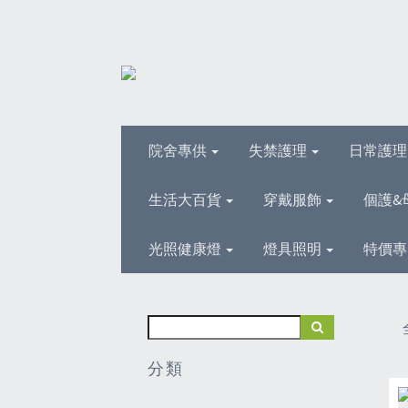
院舍專供
失禁護理
日常護
生活大百貨
穿戴服飾
個護&
光照健康燈
燈具照明
特價專
分類