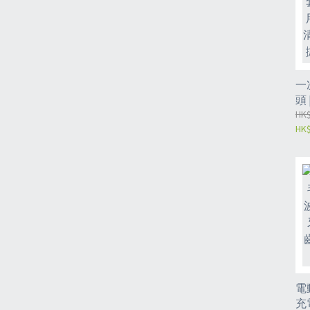
一
頭
死
HK$
HK$
刷
潔
次
+
*
電
充