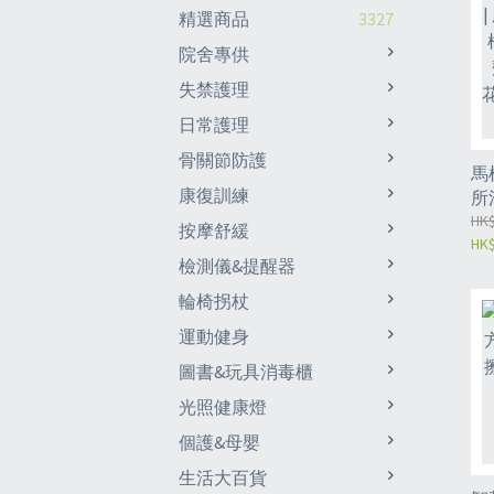
精選商品
3327
院舍專供
失禁護理
日常護理
骨關節防護
馬
康復訓練
所
異
HK$
按摩舒緩
HK$
清
檢測儀&提醒器
喱-
輪椅拐杖
運動健身
圖書&玩具消毒櫃
光照健康燈
個護&母嬰
生活大百貨