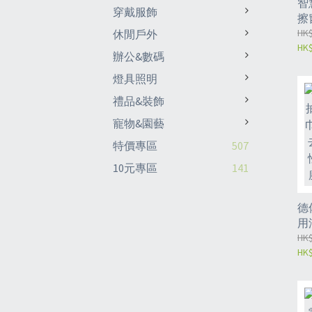
智
穿戴服飾
擦
窗
HK$
休閒戶外
HK$
劃
辦公&數碼
燈具照明
禮品&裝飾
寵物&園藝
特價專區
507
10元專區
141
德
用
次
HK$
HK$
濕
布
片