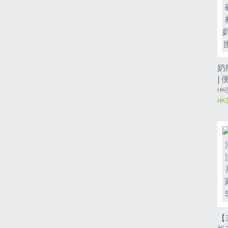
奶
|
潔
HK$
HK$
專
替
綿
【