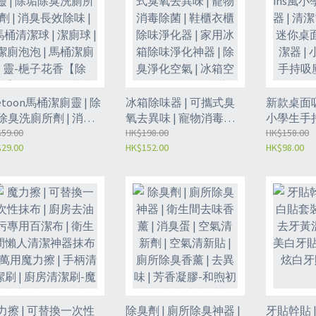
etoon馬桶潔廁靈 | 除
冰箱除味器 | 可攜式臭
新款桌面吸塵
除臭洗廁所劑 | 消臭
氧去異味 | 寵物消毒除
小學生手持
效除味 | 馬桶清潔球 |
59.00
菌 | 鞋櫃衣櫃除味淨化
HK$198.00
潔電動吸塵
HK$158.00
29.00
HK$152.00
HK$98.00
廁球 | 潔廁泡泡 | 馬桶
器 | 家用冰箱除味淨化
面吸塵器 |
廁靈-梔子花香【除
神器 | 除臭淨化空氣 | 冰
吸塵器 |
】（GET8）/茉莉花
箱空氣淨化器 -天空藍
色充電款（
【除味】（GET28）
（GES）
力擦 | 可替換一次性
除臭劑 | 廁所除臭神器 |
牙貼幹貼 