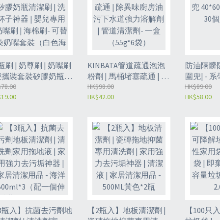
瓶刷 | 奶尊刷 | 奶嘴刷
KINBATA管道疏通泡泡
防油隔髒
 便攜裝套裝矽膠奶瓶清
粉劑 | 馬桶堵塞疏通 | 除
圍兜| - 
刷 | 洗杯子神器 | 嬰兒
78.00
異味廚房油污下水道強
HK$98.00
40*60cm
HK$89.00
19.00
HK$42.00
HK$58.00
用奶嘴刷 | 海棉刷- 可
力溶解劑 | 管道清潔劑-
入(NFW)
換奶嘴套裝（白色海
一盒（55g*6袋）
）（ODY）
（GCS8）
3瓶入】抗菌去污劑地
【2瓶入】地板清潔劑 |
【100只