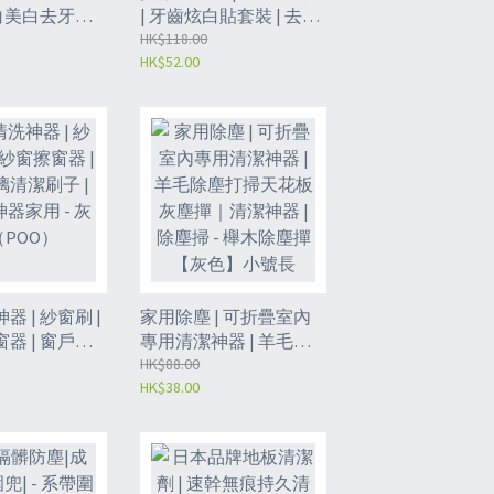
亮白美白去牙黃
| 牙齒炫白貼套裝 | 去黃
| 美白牙貼 |
美白亮白美牙溫和 | 溫
HK$118.00
HK$52.00
| 炫白牙貼
和美白牙貼 | 去牙漬潔
牙貼（VIE8）
 | 紗窗刷 |
家用除塵 | 可折疊室內
器 | 窗戶玻
專用清潔神器 | 羊毛除
 | 免拆洗神
塵打掃天花板灰塵撣｜
HK$88.00
HK$38.00
 灰色（POO）
清潔神器 | 除塵掃 - 櫸木
除塵撣【灰色】小號長
50cm（GDE）