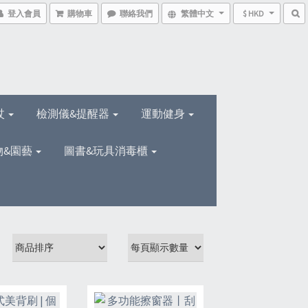
登入會員
購物車
聯絡我們
繁體中文
$ HKD
杖
檢測儀&提醒器
運動健身
物&園藝
圖書&玩具消毒櫃