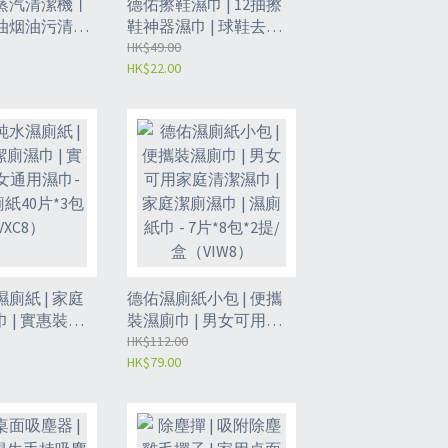
蒸汽清潔機丨
德佑擦鞋濕巾 | 12抽擦
油烟油污清潔
鞋神器濕巾 | 球鞋去汙
清洗機
運動鞋清潔 | 小白鞋濕
HK$49.00
HK$22.00
巾紙 | 清潔濕紙巾- 小白
鞋濕巾12片*2包
（GEU8）
廁紙 | 家庭
德佑濕廁紙小包 | 便攜
 | 實惠裝男
裝濕廁巾 | 男女可用家
- 純水濕廁
庭清潔濕巾 | 家庭潔廁
HK$112.00
HK$79.00
包（VXC8）
濕巾 | 濕廁紙巾 - 7片*8
包*2提/盒（VIW8）