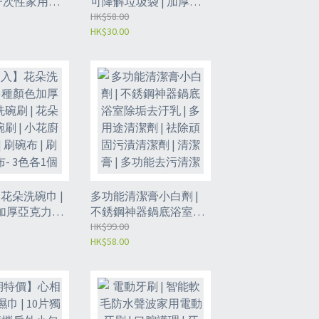
一次性家用袋 |
可降解垃圾袋 | 加厚加
 | 即棄垃圾
大澱粉基多色清潔袋 |
HK$58.00
HK$30.00
量垃圾袋 - 乳白
即棄垃圾袋 | 大容量垃
5*50cm（100
圾袋 - 隨機色 （45*50）
CC)
20只/卷*3卷（GCB）
花朵洗碗巾 |
多功能清潔膏小白劑 |
加厚亞克力洗
不銹鋼神器鍋底浴室除
朵小花洗碗刷 |
垢去汙乳 | 多用途清潔
HK$99.00
HK$58.00
 | 刷碗布 |
劑 | 祛除頑固污漬清潔
- 3色各1個
劑 | 清潔膏 | 多功能去污
清潔膏- 無味
450g（GBP8）