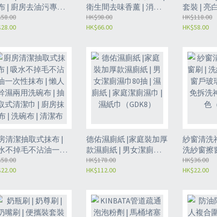
布 | 廚房去油污專用
衛生間去味香薰 | 消臭
套裝 | 
潔布 | 衛生間懶人清
58.00
蛋 | 空氣清新劑 | 空氣清
HK$98.00
溫和無殘留 
HK$118.00
28.00
HK$66.00
HK$58.00
神器抹布 | 萬用魔力
新貼 | 廁所除臭香薰 | 去
美白牙貼 
| 手柄清潔刷 | 廚房清
異味 | 芳香凝膠-和煦初
（VIF8）
刷-魔力擦+替換布10
陽+迷迭香與白茶
（GDZ）
（GDY8）
房清潔抽取式抹布 |
德佑濕廁紙 |家庭裝加厚
紗窗清洗神器
水不掉毛不沾油一次
款濕廁紙 | 男女潔廁濕
洗紗窗擦窗
抹布 | 懶人幹濕兩用
58.00
巾80抽 | 濕廁紙 | 家庭潔
HK$178.00
璃清潔刷子
HK$36.00
22.00
HK$112.00
HK$22.00
碗布 | 抽取式清潔巾 |
廁濕巾 | 濕紙巾
器家用 -
房抹布 | 洗碗布 | 清潔
（GDK8）
（GDP）