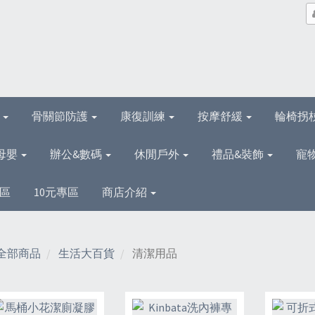
理
骨關節防護
康復訓練
按摩舒緩
輪椅拐
母嬰
辦公&數碼
休閒戶外
禮品&裝飾
寵
區
10元專區
商店介紹
全部商品
生活大百貨
清潔用品