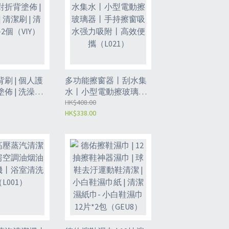
刷 | 個人護
多功能擦窗器丨刮水集
 | 洗澡刷 |
水丨小型電動擦玻璃器
清潔用品-2個
丨手持擦窗吸水强力吸
HK$408.00
HK$338.00
附丨高效便攜（L021）