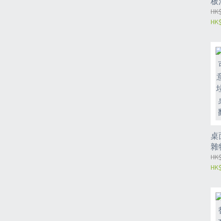
板
拖
HK$
HK$
垢
海
伸
桌
雜
桌
HK$
HK$
迷
圾
圾
廢
（