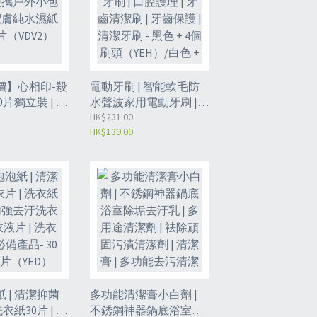
價】心相印-殺
電動牙刷 | 智能軟毛防
10片獨立裝 | 便
水聲波家用電動牙刷 |
裝 | 清潔膚
口腔護理 | 牙齒清潔刷 |
HK$231.00
HK$139.00
- 10片
牙齒保護 | 清潔牙刷 - 黑
色 + 4個刷頭（YEH）/白
色 + 4個刷頭（YEH2）
 | 清潔抑菌
多功能清潔膏小白劑 |
洗衣紙30片 | 加
不銹鋼神器鍋底浴室除