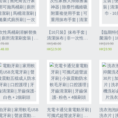
次性馬桶刷溶解替換
【10只裝】抹布手套 |
【臨期特
 | 廁所清潔刷套裝 | 無
清潔抹布 | 非一次性家
菌濕巾 | 
角去汙家用可拋馬桶
78.00
務大掃除擦窗神器 | 除
HK$48.00
攜戶外小包
HK$19.90
48.00
HK$19.00
HK$9.90
 | 廁所清潔刷 | 馬桶清
塵竹纖維吸附重複使用
純水濕紙巾 
刷 | 拋棄式廁所刷 | 一
手套 | 可重用抹布手套 |
（VDV2）
性清潔刷- 白色底座
清潔除塵手套 | 除塵巾-
薰衣草替換頭
無紡布手套（10只裝）
6（GBG）
（GBE）
動牙刷 | 家用軟毛USB
充電卡通兒童電動牙刷 |
洗衣泡泡紙
電牙刷 | 聲波震動五
可攜式超聲波牙刷 | 小
洗衣片 | 