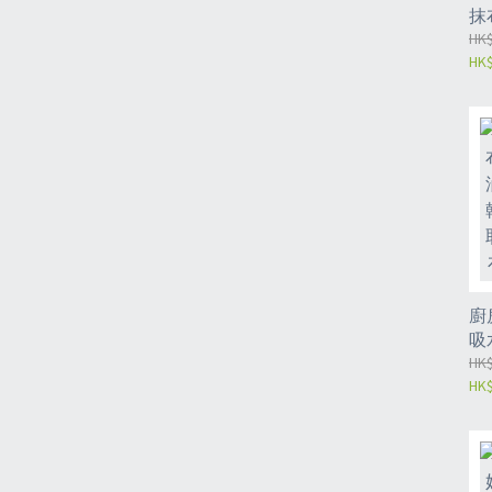
抹
百
HK$
HK$
潔
擦 
潔
片
廚
吸
性
HK$
HK$
洗
廚
布