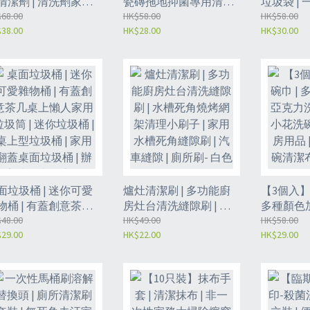
清潔劑 | 清洗劑家用
瓷磚拖地抑菌專用清洗
垃圾袋 | 
地液 | 家用強力去污
68.00
劑 | 家用強力去污垢神
HK$58.00
加厚清潔袋
HK$58.00
38.00
HK$28.00
HK$30.00
神器 | 家居清潔用品 -
器 | 清潔液 | 家居清潔用
袋 | 大容
洋500ml*3（配一個
品 - 500ML黃色*2瓶
色2.6加侖4
縮蓋子）（GCJ8）
（GCI8）
只/包）(G
面垃圾桶 | 迷你可愛
爐灶清潔刷 | 多功能廚
【3個入】
物桶 | 有蓋創意茶几
房灶台清洗縫隙刷 | 水
多種顏色
上懶人家用垃圾筒 |
48.00
槽死角燒烤網架清理小
HK$49.00
碗刷 | 花
HK$58.00
29.00
HK$22.00
HK$29.00
你垃圾桶 | 桌上型垃
刷子 | 家用水槽死角縫
小花廚房用品
桶 | 家用翻蓋桌面垃
隙刷 | 汽車縫隙 | 廁所
刷碗清潔布
桶 | 辦公室迷你小號
刷- 白色（GBU）
（GBQ）
紙簍 - 黃色小兔
GBW）