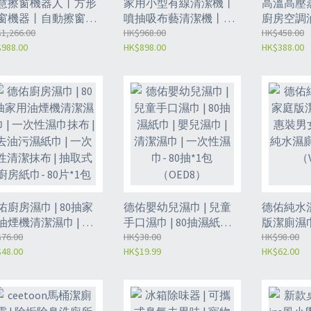
慧擦窗機器人丨方形
家用小型有線清潔機丨
高溫高壓
窗機器丨自動擦窗抹
噴抽吸布藝清潔機丨多
廚房空調
丨雙噴水自動智慧規
1,266.00
功能沙發地毯窗簾清洗
HK$968.00
機丨浴室
HK$458.00
988.00
HK$898.00
HK$388.00
式（L010）
器（L002）
（L001）
佑廚房濕巾 | 80抽家
德佑嬰幼兒濕巾 | 兒童
德佑純水濕
油煙機清潔濕巾 | 一
手口濕巾 | 80抽濕紙巾 |
版潔廁濕巾
性濕巾抹布 | 去油污
76.00
嬰兒濕巾 | 清潔濕巾 | 一
HK$38.00
女通用濕巾
HK$98.00
48.00
HK$19.99
HK$62.00
紙巾 | 一次性清潔抹
次性濕巾- 80抽*1包
紙40片*3
 | 抽取式廚房紙巾- 80
（OED8）
*1包（GXB8）