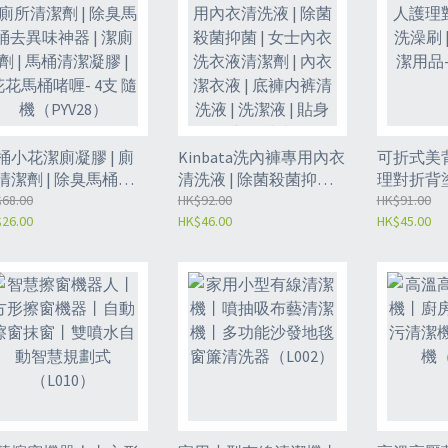
桶小花潔廁凝膠 | 廁
Kinbata洗內褲專用內衣
可折式美背
清潔劑 | 除臭馬桶去
清洗液 | 除菌殺菌抑菌 |
理對折背塗佈
味神器 | 潔廁劑 | 馬桶
68.00
女士內衣洗衣液清潔劑 |
HK$92.00
清潔刷 | 
HK$91.00
26.00
HK$46.00
HK$45.00
潔凝膠 | 花花馬桶啫
內衣潔衣液 | 底褲内裤
（VIY）
 4支 隨機（PYV28）
清洗液 | 洗潔液 | 貼身衣
物清潔劑-500g（VIZ）