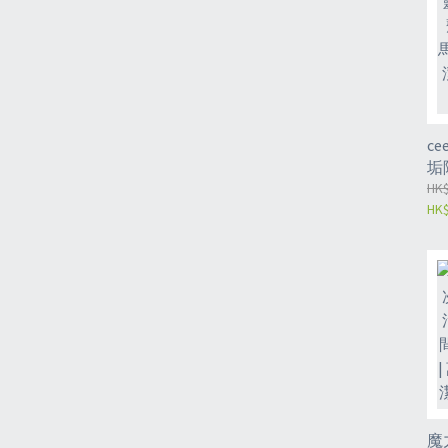
ce
垢
長
HK$
HK$
潔
潔
味
香
魔