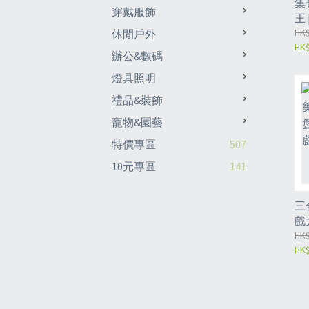
集
穿戴服飾
王
休
HK$
休閒戶外
HK$
戲
辦公&數碼
（
燈具照明
禮品&裝飾
寵物&園藝
特價專區
507
10元專區
141
三
戲
套
HK$
HK$
遊
（