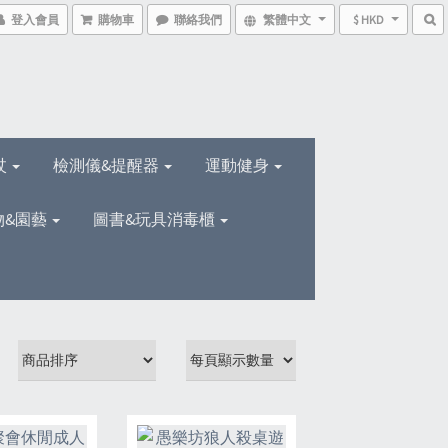
登入會員
購物車
聯絡我們
繁體中文
$ HKD
杖
檢測儀&提醒器
運動健身
物&園藝
圖書&玩具消毒櫃