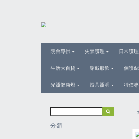
院舍專供
失禁護理
日常護
生活大百貨
穿戴服飾
個護&
光照健康燈
燈具照明
特價專
分類