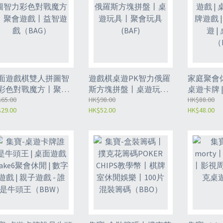
面遊戲棋雙人拼圖智
遊戲棋桌遊PK智力俄羅
家庭聚會休
彩色對戰魔方丨聚會
斯方塊拼盤丨桌遊玩具
桌遊卡牌 |
戲丨益智遊戲
65.00
丨聚會玩具 (BAF)
HK$98.00
對多人桌遊 | 桌面
HK$88.00
29.00
HK$52.00
HK$48.00
BAG）
（BDQ）