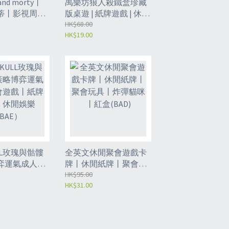
and morty丨
禹樂坊狼人殺鐵盒珍藏
蒂丨影視周邊
版桌遊 | 紙牌遊戲 | 休閒
克桌遊
遊戲（BAN）
HK$68.00
HK$19.00
LL玫瑰與骷髏
全英文休閒聚會遊戲卡
弈運氣成人聚
牌丨休閒紙牌丨聚會玩
紙牌玩具丨休
具丨炸彈貓咪丨紅盒
HK$95.00
HK$31.00
AE）
(BAD)