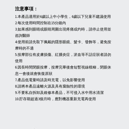
注意事項：
1.本產品適用於6歲以上中小學生，6歲以下兒童不建議使用
2.每次使用時間控制在15分鐘內
3.如果感到眼睛或眼睛周圍出現疼痛或灼時，請停止使用並
咨詢醫師
4.使用前請先取下佩戴的隱形眼鏡、髮卡、發飾等，避免按
摩時的不適
5.按摩部位有皮膚損傷、紅腫炎症，淤血等不話症狀者請勿
使用
6.因長時間閉眼按摩，按摩完畢後會短暫視線模糊，閉眼休
息一會後就會恢復原狀
7.產品低電量時請及時充電，以免影響使用
8.請將本產品遠離火源及具有腐蝕性的環境
9.不要私自拆卸及維修本產品，不可侵入水中用水清潔
10.貯存期超過3個月時，應對機器重新充電再使用