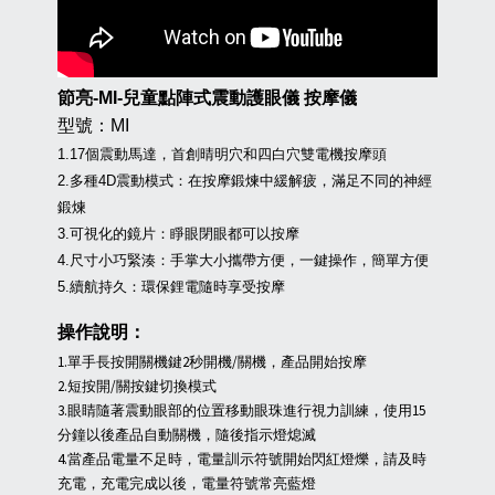
節亮-MI-兒童點陣式震動護眼儀 按摩儀
型號：MI
1.17個震動馬達，首創晴明穴和四白穴雙電機按摩頭
2.多種4D震動模式：在按摩鍛煉中緩解疲，滿足不同的神經
鍛煉
3.可視化的鏡片：睜眼閉眼都可以按摩
4.尺寸小巧緊湊：手掌大小攜帶方便，一鍵操作，簡單方便
5.續航持久：環保鋰電隨時享受按摩
操作說明：
1.單手長按開關機鍵2秒開機/關機，產品開始按摩
2.短按開/關按鍵切換模式
3.眼睛隨著震動眼部的位置移動眼珠進行視力訓練，使用15
分鐘以後產品自動關機，隨後指示燈熄滅
4.當產品電量不足時，電量訓示符號開始閃紅燈爍，請及時
充電，充電完成以後，電量符號常亮藍燈