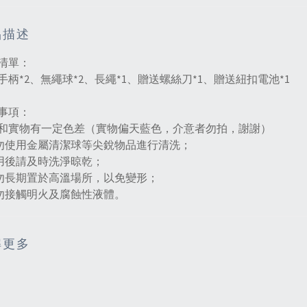
品描述
清單：
手柄*2、無繩球*2、長繩*1、贈送螺絲刀*1、贈送紐扣電池*1
事項：
和實物有一定色差（實物偏天藍色，介意者勿拍，謝謝）
請勿使用金屬清潔球等尖銳物品進行清洗；
使用後請及時洗淨晾乾；
請勿長期置於高溫場所，以免變形；
請勿接觸明火及腐蝕性液體。
解更多