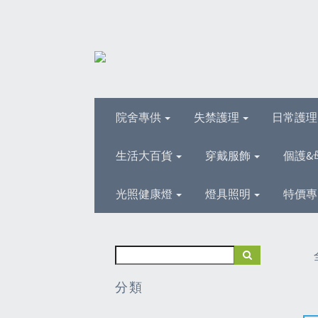
院舍專供
失禁護理
日常護
生活大百貨
穿戴服飾
個護&
光照健康燈
燈具照明
特價專
分類