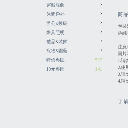
穿戴服飾
商
休閒戶外
辦公&數碼
包裝
燈具照明
跳繩
禮品&裝飾
注意
寵物&園藝
圖片
特價專區
507
1.
2.
10元專區
141
3.
4.
了