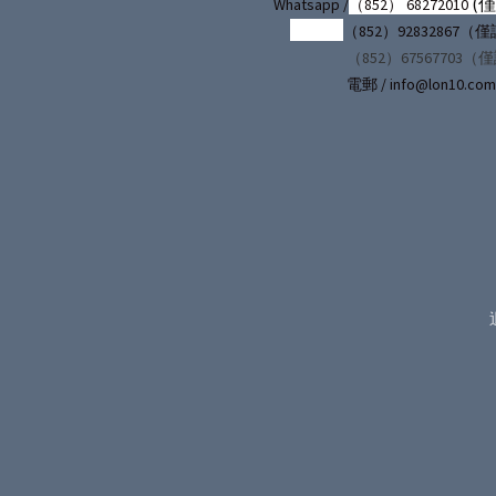
(
Whatsapp /
（852） 68272010
（852）92832867
（852）67567703（
電郵 / info@lon10.com