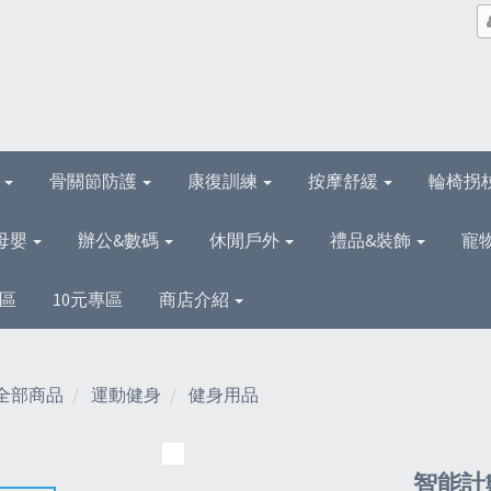
理
骨關節防護
康復訓練
按摩舒緩
輪椅拐
母嬰
辦公&數碼
休閒戶外
禮品&裝飾
寵
區
10元專區
商店介紹
全部商品
運動健身
健身用品
智能計