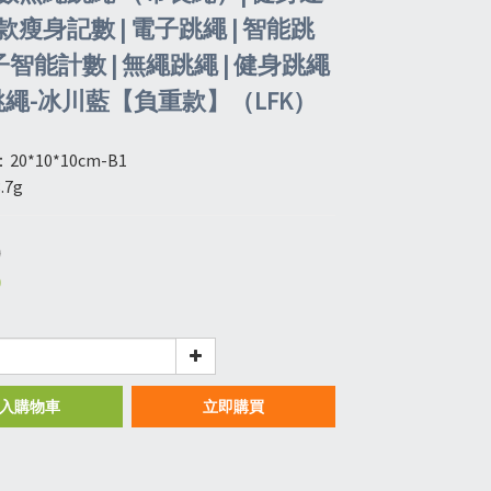
瘦身記數 | 電子跳繩 | 智能跳
電子智能計數 | 無繩跳繩 | 健身跳繩
練跳繩-冰川藍【負重款】（LFK）
0*10*10cm-B1
.7g
0
0
入購物車
立即購買