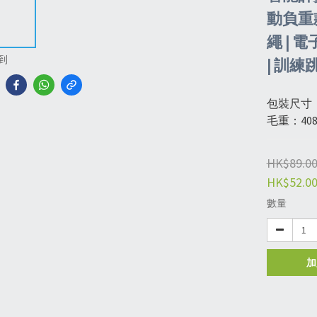
動負重款
繩 | 
到
| 訓
包裝尺寸：2
毛重：408
HK$89.0
HK$52.0
數量
加