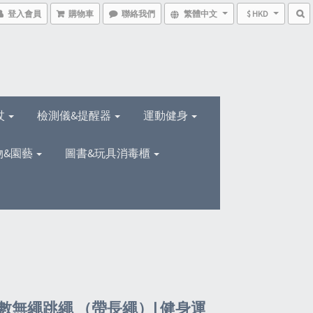
登入會員
購物車
聯絡我們
繁體中文
$ HKD
杖
檢測儀&提醒器
運動健身
物&園藝
圖書&玩具消毒櫃
數無繩跳繩 （帶長繩）| 健身運