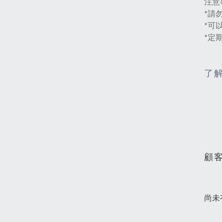
注意
*請
*可
*定
了
顧
尚未