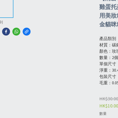
雞蛋托架
用美妝
到
金貓咪
產品類別
材質：碳
顏色：玫
數量：2
單個尺寸：
淨重：30.
包裝尺寸：1
毛重：0.05
HK$30.0
HK$10.0
數量