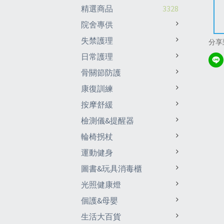
精選商品
3328
院舍專供
失禁護理
分享
日常護理
骨關節防護
康復訓練
按摩舒緩
檢測儀&提醒器
輪椅拐杖
運動健身
圖書&玩具消毒櫃
光照健康燈
個護&母嬰
生活大百貨