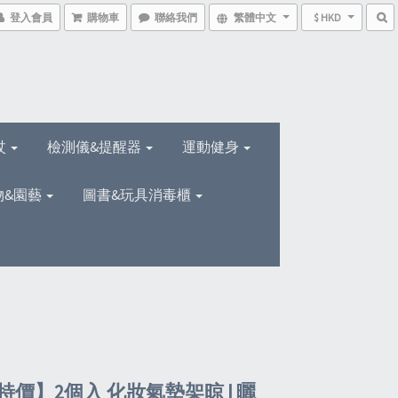
登入會員
購物車
聯絡我們
繁體中文
$ HKD
杖
檢測儀&提醒器
運動健身
物&園藝
圖書&玩具消毒櫃
特價】2個入 化妝氣墊架晾 | 曬