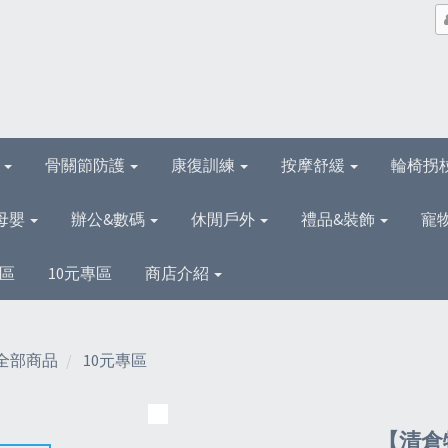
理
骨關節防護
康復訓練
按摩舒緩
輪椅拐
母嬰
辦公&數碼
休閒戶外
禮品&裝飾
寵
區
10元專區
商店介紹
全部商品
10元專區
【清倉