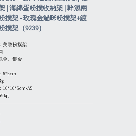
 | 海綿蛋粉撲收納架 | 幹濕兩
粉撲架 - 玫瑰金貓咪粉撲架+鍍
粉撲架（9239）
：美妝粉撲架
鋼
瑰金、鍍金
個
6*5cm
4g
0*10*5cm-A5
9kg
0
0