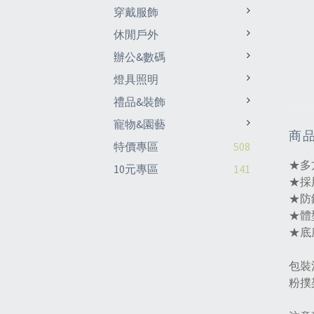
穿戴服飾
休閒戶外
辦公&數碼
燈具照明
禮品&裝飾
寵物&園藝
商
特價專區
508
★多
10元專區
141
★採
★防
★體
★底
包裝
粉撲