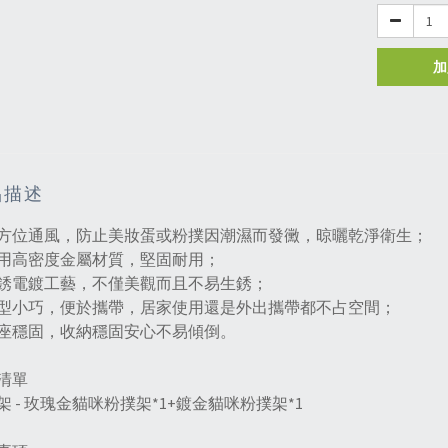
加
品描述
方位通風，防止美妝蛋或粉撲因潮濕而發黴，晾曬乾淨衛生；
用高密度金屬材質，堅固耐用；
銹電鍍工藝，不僅美觀而且不易生銹；
型小巧，便於攜帶，居家使用還是外出攜帶都不占空間；
座穩固，收納穩固安心不易傾倒。
清單
架 - 玫瑰金貓咪粉撲架*1+鍍金貓咪粉撲架*1