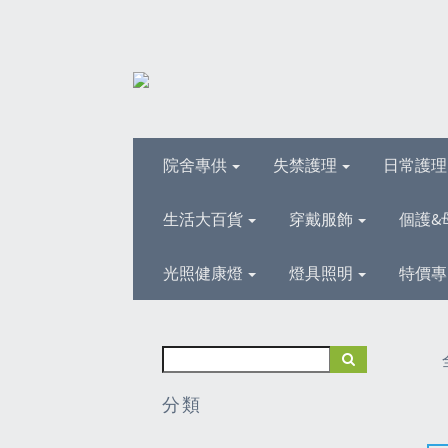
院舍專供
失禁護理
日常護
生活大百貨
穿戴服飾
個護&
光照健康燈
燈具照明
特價專
分類