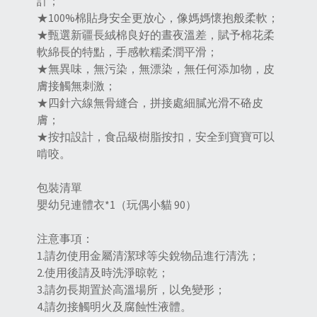
計；
★100%棉貼身安全更放心，像媽媽懷抱般柔軟；
★甄選新疆長絨棉良好的晝夜溫差，賦予棉花柔
軟綿長的特點，手感軟糯柔潤平滑；
★無異味，無污染，無漂染，無任何添加物，皮
膚接觸無刺激；
★四針六線無骨縫合，拼接處細膩光滑不硌皮
膚；
★按扣設計，食品級樹脂按扣，安全到寶寶可以
啃咬。
包裝清單
嬰幼兒連體衣*1（玩偶小貓 90）
注意事項：
1.請勿使用金屬清潔球等尖銳物品進行清洗；
2.使用後請及時洗淨晾乾；
3.請勿長期置於高溫場所，以免變形；
4.請勿接觸明火及腐蝕性液體。