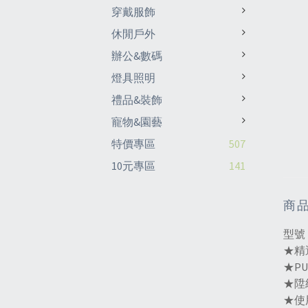
穿戴服飾
休閒戶外
辦公&數碼
燈具照明
禮品&裝飾
寵物&園藝
特價專區
507
10元專區
141
商
型號
★精
★P
★陞
★使