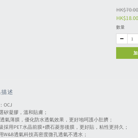
HK$70.0
HK$18.0
數量
加
品描述
：OCJ
選矽凝膠，溫和貼膚；
U透氣薄膜，優化防水透氣效果，更好地呵護小肚臍；
級採用PET水晶前膜+鑽石菱形後膜，更好貼，粘性更持久；
用W&B透氣科技高密度微孔透氣不透水；