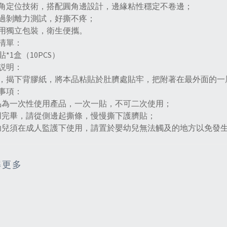
角定位技術，搭配圓角邊設計，邊緣粘性穩定不卷邊；
過剝離力測試，好撕不疼；
用獨立包裝，衛生便攜。
清單：
*1盒（10PCS）
説明：
，揭下背膠紙，將本品粘貼於肚臍處貼牢，把附著在最外面的一
事項：
品為一次性使用產品，一次一貼，不可二次使用；
用完畢，請從側邊起撕條，慢慢撕下護臍貼；
幼兒須在成人監護下使用，請置於嬰幼兒無法觸及的地方以免發
解更多