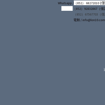
(
Whatsapp /
（852） 68272010
（852）92832867
（852）67567703（
電郵 / info@lon10.com