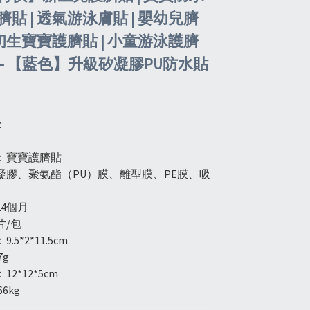
貼 | 透氣游泳膚貼 | 嬰幼兒臍
 初生寶寶護臍貼 | 小童游泳護臍
 - 【藍色】升級矽凝膠PU防水貼
）
：
：寶寶護臍貼
凝膠、聚氨酯（PU）膜、離型膜、PE膜、吸
4個月
片/包
5*2*11.5cm
7g
2*12*5cm
6kg