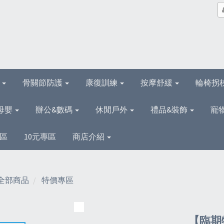
理
骨關節防護
康復訓練
按摩舒緩
輪椅拐
母嬰
辦公&數碼
休閒戶外
禮品&裝飾
寵
區
10元專區
商店介紹
全部商品
特價專區
【臨期