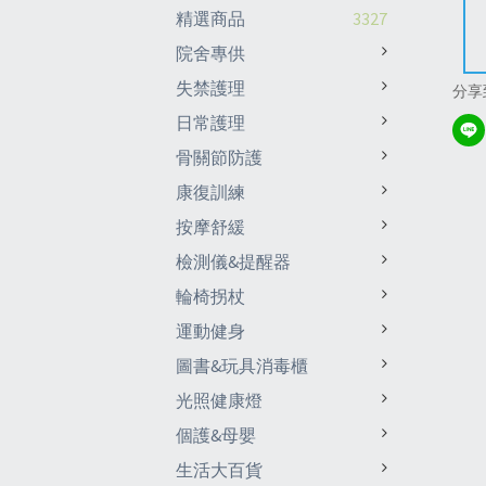
精選商品
3327
院舍專供
失禁護理
分享
日常護理
骨關節防護
康復訓練
按摩舒緩
檢測儀&提醒器
輪椅拐杖
運動健身
圖書&玩具消毒櫃
光照健康燈
個護&母嬰
生活大百貨