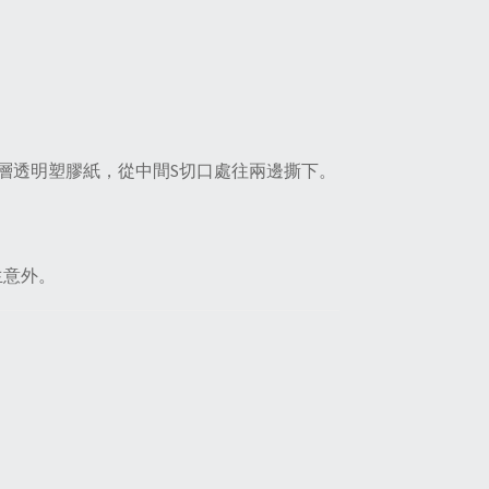
層透明塑膠紙，從中間S切口處往兩邊撕下。
生意外。