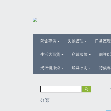
院舍專供
失禁護理
日常護
生活大百貨
穿戴服飾
個護&
光照健康燈
燈具照明
特價專
分類