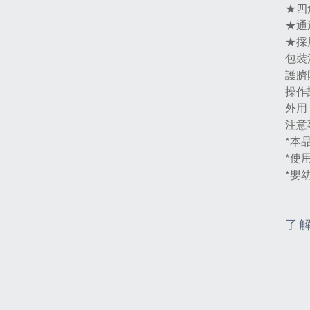
★四
★通
★採
包裝
護臍貼
操作
外用
注意
*本
*使
*嬰
了