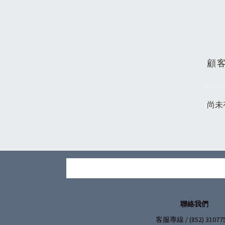
顧
尚未
聯絡我們
/ (852) 31077
客服專線