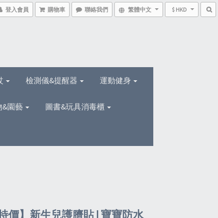
登入會員
購物車
聯絡我們
繁體中文
$ HKD
杖
檢測儀&提醒器
運動健身
物&園藝
圖書&玩具消毒櫃
特價】新生兒護臍貼 | 寶寶防水