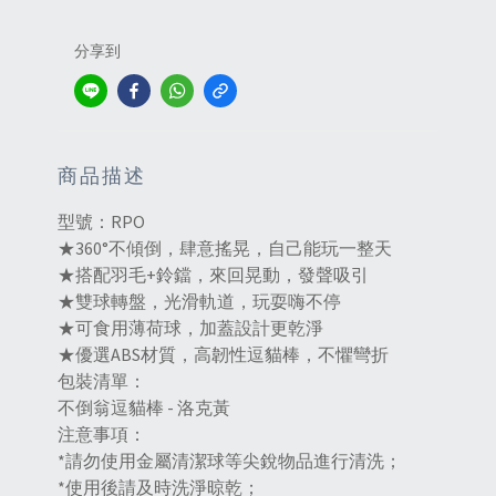
分享到
商品描述
型號：RPO
★360°不傾倒，肆意搖晃，自己能玩一整天
★搭配羽毛+鈴鐺，來回晃動，發聲吸引
★雙球轉盤，光滑軌道，玩耍嗨不停
★可食用薄荷球，加蓋設計更乾淨
★優選ABS材質，高韌性逗貓棒，不懼彎折
包裝清單：
不倒翁逗貓棒 - 洛克黃
注意事項：
*請勿使用金屬清潔球等尖銳物品進行清洗；
*使用後請及時洗淨晾乾；