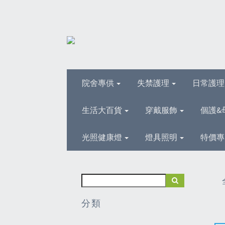
院舍專供
失禁護理
日常護
生活大百貨
穿戴服飾
個護&
光照健康燈
燈具照明
特價專
分類