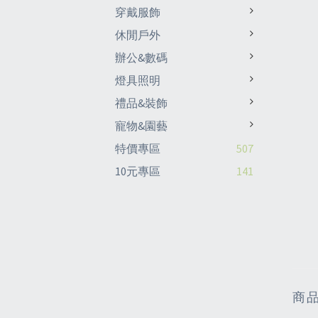
穿戴服飾
休閒戶外
辦公&數碼
燈具照明
禮品&裝飾
寵物&園藝
特價專區
507
10元專區
141
商