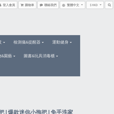
登入會員
購物車
聯絡我們
繁體中文
$ HKD
杖
檢測儀&提醒器
運動健身
物&園藝
圖書&玩具消毒櫃
 | 爆款迷你小拖把 | 免手洗家