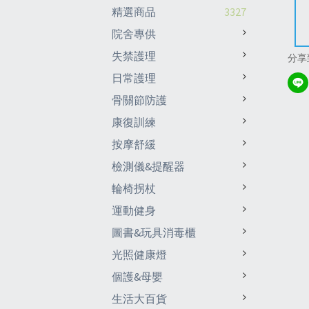
精選商品
3327
院舍專供
失禁護理
分享
日常護理
骨關節防護
康復訓練
按摩舒緩
檢測儀&提醒器
輪椅拐杖
運動健身
圖書&玩具消毒櫃
光照健康燈
個護&母嬰
生活大百貨