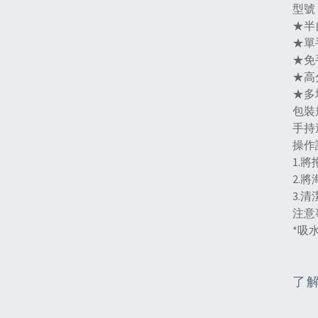
型號
★半
★單
★免
★高
★多
包裝
手持
操作
1.
2.
3.
注意
*吸
了