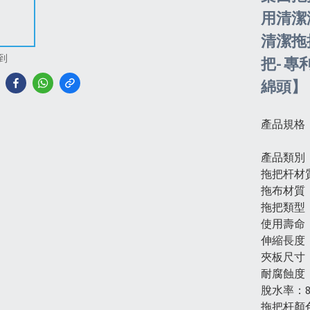
用清潔
清潔拖把
到
把- 
綿頭】
產品規格
產品類別
拖把杆材
拖布材質
拖把類型
使用壽命
伸縮長度：
夾板尺寸：
耐腐蝕度：9
脫水率：80
拖把杆顏