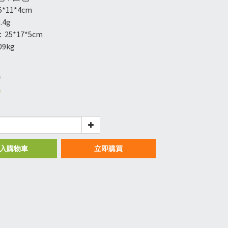
*11*4cm
.4g
5*17*5cm
9kg
0
0
入購物車
立即購買