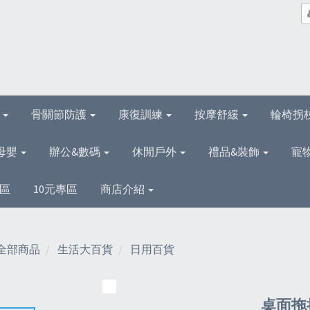
理
骨關節防護
康復訓練
按摩舒緩
輪椅拐
母嬰
辦公&數碼
休閒戶外
禮品&裝飾
寵
區
10元專區
商店介紹
全部商品
生活大百貨
日用百貨
桌面拖把