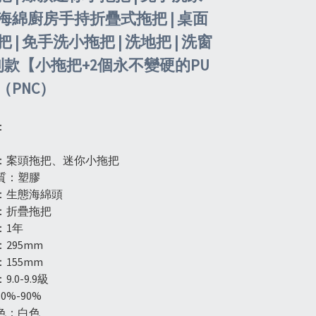
海綿廚房手持折疊式拖把 | 桌面
 | 免手洗小拖把 | 洗地把 | 洗窗
專利款【小拖把+2個永不變硬的PU
（PNC）
：
：案頭拖把、迷你小拖把
質：塑膠
：生態海綿頭
：折疊拖把
：1年
295mm
155mm
.0-9.9級
%-90%
色：白色