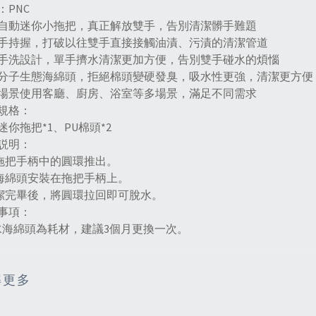
：PNC
自動迷你小拖把，真正解放雙手，告別清潔髒手難題
手持握，打破以往雙手直接接觸油漬、污漬的清潔管道
手洗設計，單手擠水清潔更加方便，告別雙手碰水的煩惱
分子生態海綿頭，拒絕棉頭變硬發臭，吸水性更強，清潔更方便
場景使用客廳、廚房、浴室等多場景，滿足不同需求
規格：
迷你拖把*1、PU棉頭*2
説明：
將拖把手柄中的圓環推出。
將海綿頭安裝在拖把手柄上。
清潔完畢後，將圓環拉回即可脫水。
事項：
水海綿頭為耗材，建議3個月更換一次。
解更多