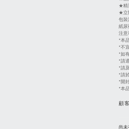
★精
★立
包裝
紙尿褲
注意
*本
*不
*如
*請
*請
*請
*開
*本
顧
尚未