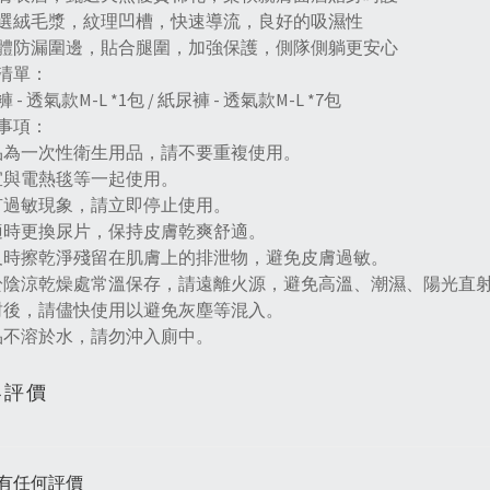
選絨毛漿，紋理凹槽，快速導流，良好的吸濕性
體防漏圍邊，貼合腿圍，加強保護，側隊側躺更安心
清單：
 - 透氣款M-L *1包 / 紙尿褲 - 透氣款M-L *7包
事項：
品為一次性衛生用品，請不要重複使用。
宜與電熱毯等一起使用。
有過敏現象，請立即停止使用。
適時更換尿片，保持皮膚乾爽舒適。
及時擦乾淨殘留在肌膚上的排泄物，避免皮膚過敏。
於陰涼乾燥處常溫保存，請遠離火源，避免高溫、潮濕、陽光直
封後，請儘快使用以避免灰塵等混入。
品不溶於水，請勿沖入廁中。
客評價
有任何評價