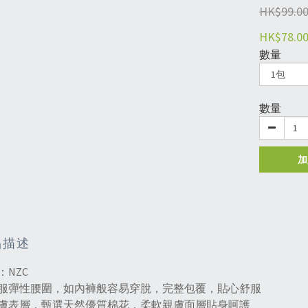
HK$99.0
HK$78.0
數量
數量
加
品描述
：NZC
服彈性腰圍，如內褲般容易穿脫，完整包覆，貼心舒服
膚表層，甄選天然優質棉花，柔軟親膚面層貼身呵護