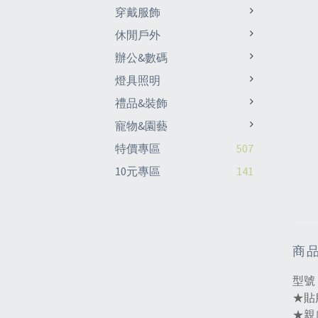
穿戴服飾
休閒戶外
辦公&數碼
燈具照明
禮品&裝飾
寵物&園藝
特價專區
507
10元專區
141
商
型號
★貼
★親