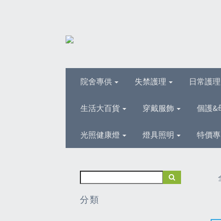
院舍專供
失禁護理
日常護
生活大百貨
穿戴服飾
個護&
光照健康燈
燈具照明
特價專
分類