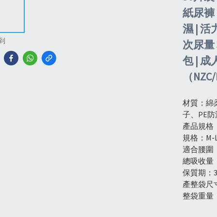
紙尿褲 
濕 | 活
到
次尿量 
包 | 
（NZC/
材質：綿
子、PE防
產品規格：
規格：M-
適合腰圍：2
總吸收量
保質期：
產整袋尺寸：
整袋重量：