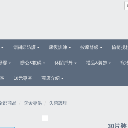
理
骨關節防護
康復訓練
按摩舒緩
輪椅拐
母嬰
辦公&數碼
休閒戶外
禮品&裝飾
寵
區
10元專區
商店介紹
全部商品
院舍專供
失禁護理
30片裝