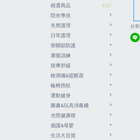
精選商品
3327
院舍專供
失禁護理
分享
日常護理
骨關節防護
康復訓練
按摩舒緩
檢測儀&提醒器
輪椅拐杖
運動健身
圖書&玩具消毒櫃
光照健康燈
個護&母嬰
生活大百貨