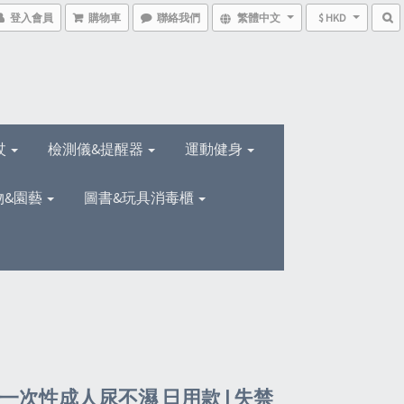
登入會員
購物車
聯絡我們
繁體中文
$ HKD
杖
檢測儀&提醒器
運動健身
物&園藝
圖書&玩具消毒櫃
 一次性成人尿不濕 日用款 | 失禁