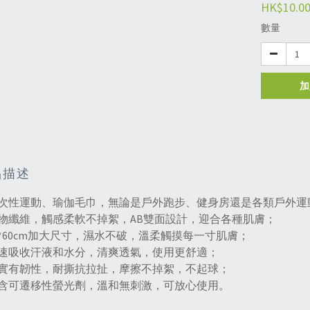
HK$10.0
數量
加
品描述
次性運動、瑜伽毛巾，無論是戶外跑步、健身房還是各類戶外運
物纖維，觸感柔軟不掉絮，AB雙面設計，迎合各種肌膚；
0*60cm加大尺寸，濕水不破，溫柔觸摸每一寸肌膚；
速吸收汗液和水分，清爽透氣，使用更舒適；
實有韌性，耐撕抗拉扯，摩擦不掉絮，不起球；
含可遷移性螢光劑，溫和無刺激，可放心使用。