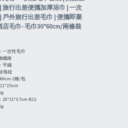
| 旅行出差便攜加厚浴巾 | 一次
| 戶外旅行出差毛巾 | 便攜即棄
 酒店毛巾- 毛巾30*60cm/兩條裝
）
：一次性毛巾
物纖維
：平織
珍珠紋
60cm-2條/包
1*2.5cm
1g
*11*3.7cm-B12
1g
0