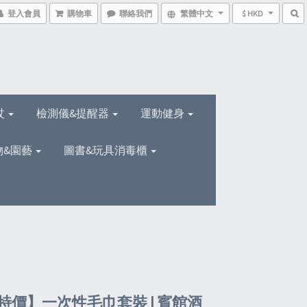
登入會員
購物車
聯絡我們
繁體中文
$ HKD
杖
檢測儀&提醒器
運動健身
物&園藝
圖書&玩具消毒櫃
特價】一次性毛巾套裝 | 賓館酒