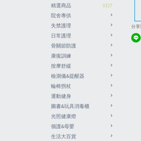
精選商品
3327
院舍專供
失禁護理
分享
日常護理
骨關節防護
康復訓練
按摩舒緩
檢測儀&提醒器
輪椅拐杖
運動健身
圖書&玩具消毒櫃
光照健康燈
個護&母嬰
生活大百貨