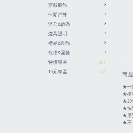
穿戴服飾
休閒戶外
辦公&數碼
燈具照明
禮品&裝飾
寵物&園藝
特價專區
507
10元專區
141
商
★一
★植
★3
★快
★厚
★不