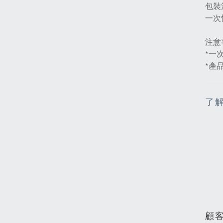
包裝
一次
注意
*一
*產
了
顧