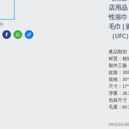
店用品 
性浴巾 
到
毛巾 |
（UFC
產品類別
材質：植
製作工藝
紋路：3D
規格：30*
尺寸：17*1
淨重：28.
包裝尺寸：20
毛重：60.
HK$36.0