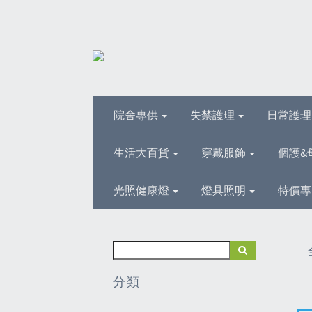
院舍專供
失禁護理
日常護
生活大百貨
穿戴服飾
個護&
光照健康燈
燈具照明
特價專
分類