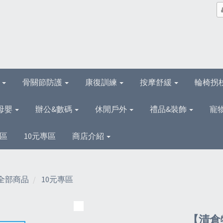
理
骨關節防護
康復訓練
按摩舒緩
輪椅拐
母嬰
辦公&數碼
休閒戶外
禮品&裝飾
寵
區
10元專區
商店介紹
全部商品
10元專區
【清倉