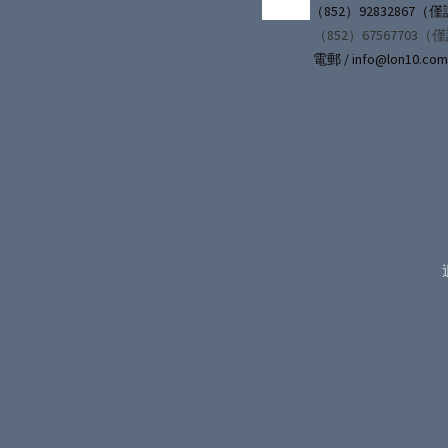
（852）92832867
（852）67567703（
電郵 / info@lon10.com