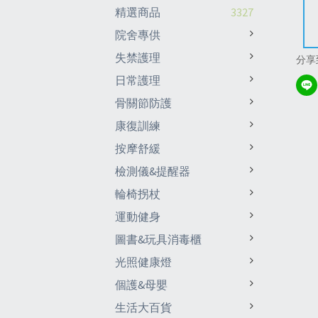
精選商品
3327
院舍專供
失禁護理
分享
日常護理
骨關節防護
康復訓練
按摩舒緩
檢測儀&提醒器
輪椅拐杖
運動健身
圖書&玩具消毒櫃
光照健康燈
個護&母嬰
生活大百貨