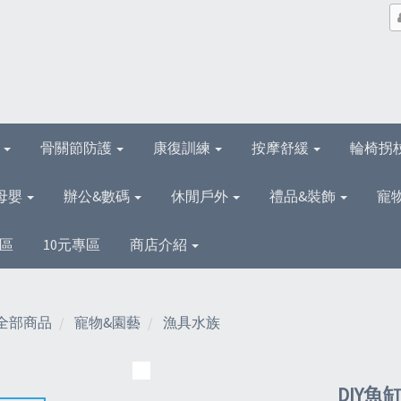
理
骨關節防護
康復訓練
按摩舒緩
輪椅拐
母嬰
辦公&數碼
休閒戶外
禮品&裝飾
寵
區
10元專區
商店介紹
全部商品
寵物&園藝
漁具水族
DIY魚