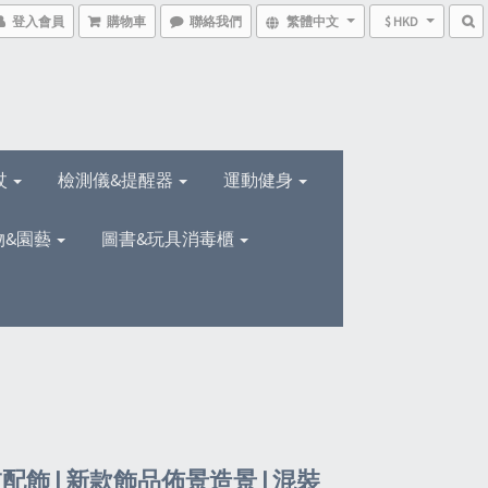
登入會員
購物車
聯絡我們
繁體中文
$ HKD
杖
檢測儀&提醒器
運動健身
物&園藝
圖書&玩具消毒櫃
缸配飾 | 新款飾品佈景造景 | 混裝