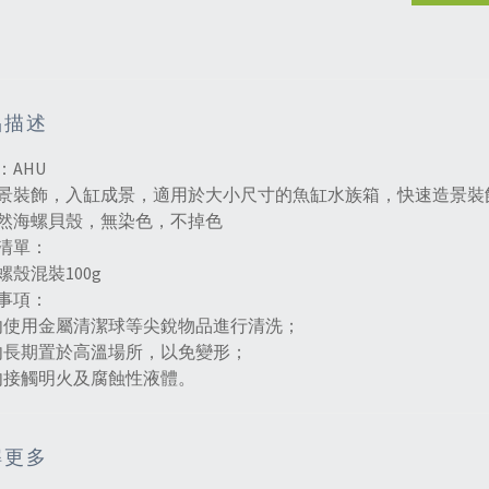
品描述
：AHU
景裝飾，入缸成景，適用於大小尺寸的魚缸水族箱，快速造景裝
然海螺貝殼，無染色，不掉色
清單：
螺殼混裝100g
事項：
勿使用金屬清潔球等尖銳物品進行清洗；
勿長期置於高溫場所，以免變形；
勿接觸明火及腐蝕性液體。
解更多