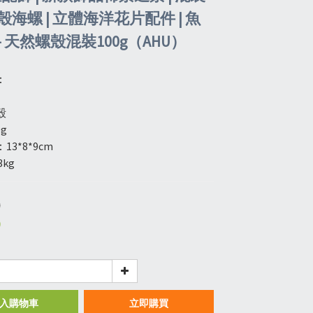
海螺 | 立體海洋花片配件 | 魚
 天然螺殼混裝100g（AHU）
：
殼
g
3*8*9cm
3kg
0
0
入購物車
立即購買