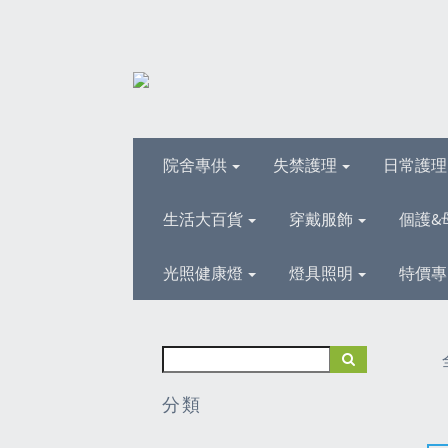
院舍專供
失禁護理
日常護
生活大百貨
穿戴服飾
個護&
光照健康燈
燈具照明
特價專
分類