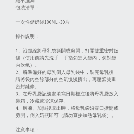
縫不灑漏
包裝清單：
一次性儲奶袋100ML -30片
操作説明：
1、沿虛線將母乳袋撕開或剪開，打開雙重密封鏈
條（使用前請先洗手，手指勿進入袋內，勿對袋
內吹氣）。
2、將準備好的母乳倒入母乳袋中，裝完母乳後，
請將袋內空餘部分的空氣慢慢擠出，再壓緊雙重
密封鏈條。
3、在母乳袋記號處填寫日期標注後將母乳袋放入
裝箱，冷藏或冷凍保存。
4、解凍、加熱後取出時，將母乳袋沿壺口撕開或
剪開，倒入奶瓶即可（請勿直接加熱母乳袋）。
注意事項：