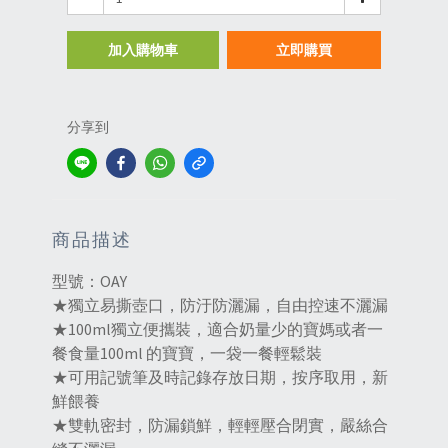
加入購物車
立即購買
分享到
商品描述
型號：OAY
★獨立易撕壺口，防汙防灑漏，自由控速不灑漏
★100ml獨立便攜裝，適合奶量少的寶媽或者一
餐食量100ml 的寶寶，一袋一餐輕鬆裝
★可用記號筆及時記錄存放日期，按序取用，新
鮮餵養
★雙軌密封，防漏鎖鮮，輕輕壓合閉實，嚴絲合