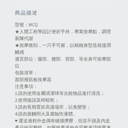
商品描述
型號：MCQ
★人體工程學設計便於手持，專業按摩點，調理
新陳代謝
★按摩推刮，一只手可握，以精緻身型造就溫潤
觸感
適宜部位：腿部、腰部、背部、等全身可按摩部
位
包裝清單：
面部撥筋板按摩器
注意事項：
1.請勿使用金屬清潔球等尖銳物品進行清洗；
2.使用後請及時晾乾；
3.請勿長期置於高溫場所，以免變形；
4.請勿接觸明火及腐蝕性液體。
♥ 運送過程外盒偶有碰撞擠壓，但並不損及內盒
產品的完整性，如嚴格要求外盒完整者請慎重考