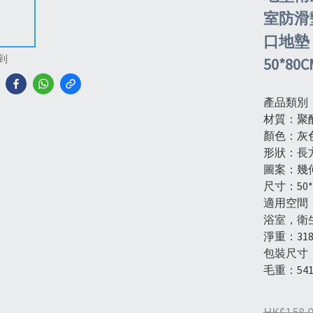
室防滑墊
口地墊 
到
50*80
產品類別
材質：聚
顏色：灰
形狀：長
圖案：幾
尺寸：50*
適用空間
浴室，衛
淨重：318
包裝尺寸：2
毛重：541
HK$158.