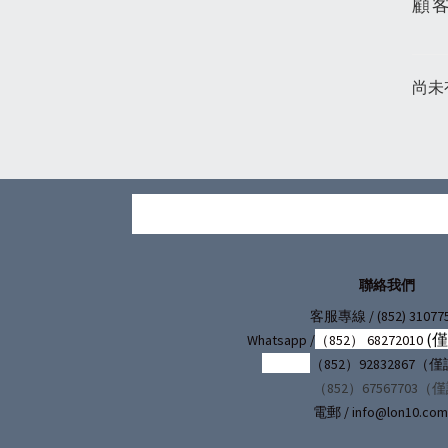
顧
尚未
聯絡我們
/ (852) 31077
客服專線
(
Whatsapp /
（852） 68272010
（852）92832867
（852）67567703（
電郵 / info@lon10.com