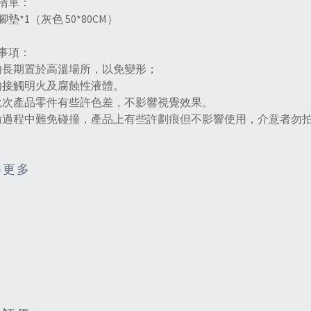
清單：
墊*1（灰色 50*80CM）
事項：
勿長期置於高溫場所，以免變形；
勿接觸明火及腐蝕性液體。
批次產品零件有些許色差，不影響視覺效果。
輸過程中難免碰撞，產品上有些許劃痕但不影響使用，介意者勿
解更多