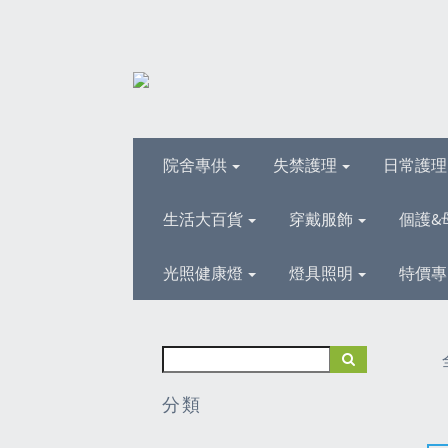
院舍專供
失禁護理
日常護
生活大百貨
穿戴服飾
個護&
光照健康燈
燈具照明
特價專
分類