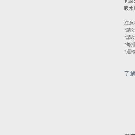
包裝
吸水腳
注意
*請
*請
*每
*運
了