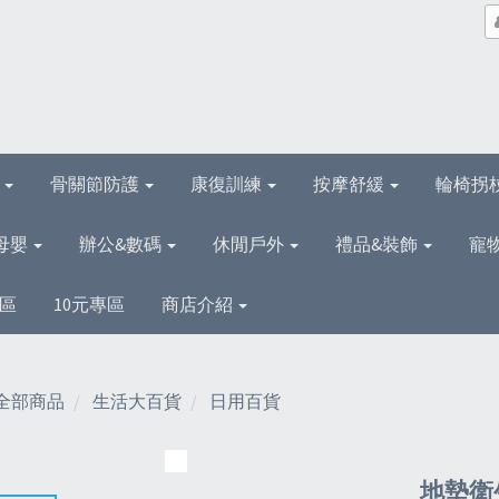
理
骨關節防護
康復訓練
按摩舒緩
輪椅拐
母嬰
辦公&數碼
休閒戶外
禮品&裝飾
寵
區
10元專區
商店介紹
全部商品
生活大百貨
日用百貨
地墊衛生