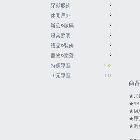
穿戴服飾
休閒戶外
辦公&數碼
燈具照明
禮品&裝飾
寵物&園藝
特價專區
508
10元專區
141
商
★加
★S
★絨
★壓
★輕