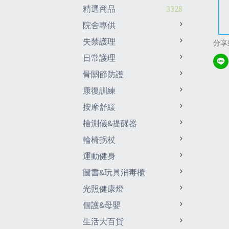
精選商品
3328
院舍專供
失禁護理
分享
日常護理
骨關節防護
康復訓練
按摩舒緩
檢測儀&提醒器
輪椅拐杖
運動健身
圖書&玩具消毒櫃
光照健康燈
個護&母嬰
生活大百貨