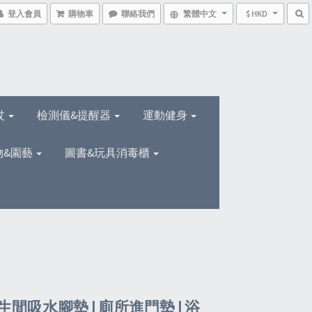
登入會員
購物車
聯絡我們
繁體中文
$ HKD
杖
檢測儀&提醒器
運動健身
物&園藝
圖書&玩具消毒櫃
間吸水腳墊 | 廁所進門墊 | 浴