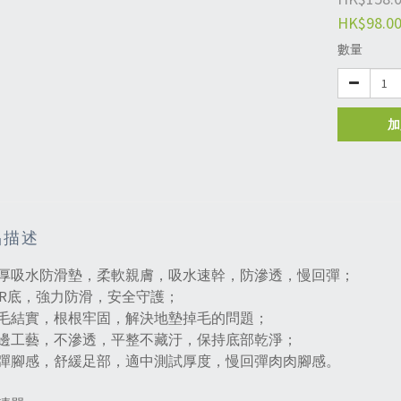
HK$98.0
數量
加
品描述
厚吸水防滑墊，柔軟親膚，吸水速幹，防滲透，慢回彈；
BR底，強力防滑，安全守護；
毛結實，根根牢固，解決地墊掉毛的問題；
邊工藝，不滲透，平整不藏汙，保持底部乾淨；
彈腳感，舒緩足部，適中測試厚度，慢回彈肉肉腳感。