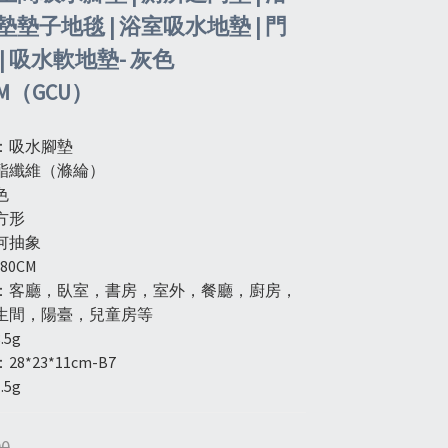
墊子地毯 | 浴室吸水地墊 | 門
| 吸水軟地墊- 灰色
CM（GCU）
：吸水腳墊
酯纖維（滌綸）
色
方形
何抽象
80CM
：客廳，臥室，書房，室外，餐廳，廚房，
生間，陽臺，兒童房等
.5g
8*23*11cm-B7
.5g
00