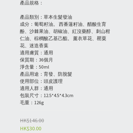
產品規格：
產品類別：草本生髮發油
成分：葡萄籽油。 西番蓮籽油、醋酸生育
酚、沙棘果油、胡椒油、紅沒藥醇、刺山柑
仁油、棕櫚酸乙基己酯。 薰衣草花、罌粟
花、迷迭香葉
適用膚質：通用
保質期：36個月
淨含量：50ml
產品用途：育發、防脫髮
使用部位：頭皮護理
適用人群：通用
包裝尺寸：12.5*4.5*4.3cm
毛重：126g
HK$146.00
HK$30.00