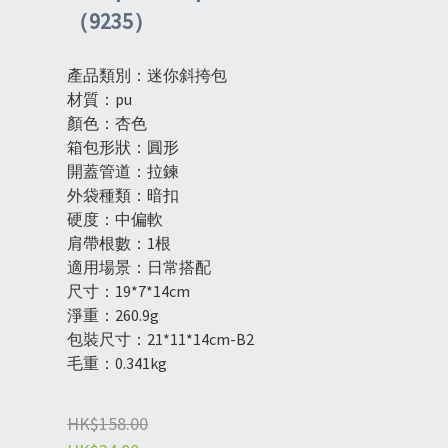
（9235）
產品類別：迷你斜挎包
材質：pu
顏色：杏色
箱包形狀：圓形
開蓋管道：拉鍊
外袋種類：暗扣
硬度：中偏軟
肩帶根數：1根
適用場景：日常搭配
尺寸：19*7*14cm
淨重：260.9g
包裝尺寸：21*11*14cm-B2
毛重：0.341kg
HK$158.00