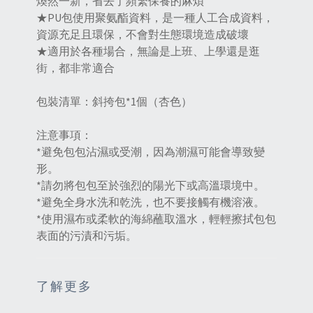
煥然一新，省去了頻繁保養的麻煩‌
★PU包使用聚氨酯資料，是一種人工合成資料，
資源充足且環保，不會對生態環境造成破壞‌
★適用於各種場合，無論是上班、上學還是逛
街，都非常適合
包裝清單：斜挎包*1個（杏色）
注意事項：
*避免包包沾濕或受潮，因為潮濕可能會導致變
形。
*請勿將包包至於強烈的陽光下或高溫環境中。
*避免全身水洗和乾洗，也不要接觸有機溶液‌。
*使用濕布或柔軟的海綿蘸取溫水，輕輕擦拭包包
表面的污漬和污垢。
了解更多