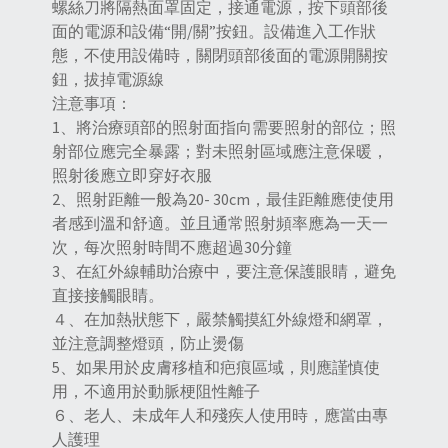
螺絲刀將隔熱面罩固定，接通電源，按下頭部後
面的電源和設備“開/關”按鈕。設備進入工作狀
態，不使用設備時，關閉頭部後面的電源開關按
鈕，拔掉電源線
注意事項：
1、將治療頭部的照射面指向需要照射的部位；照
射部位應完全暴露；對未照射區域應注意保暖，
照射後應立即穿好衣服
2、照射距離一般為20- 30cm，最佳距離應使使用
者感到溫和舒適。並且通常照射頻率應為一天一
次，每次照射時間不應超過30分鐘
3、在紅外線輔助治療中，要注意保護眼睛，避免
直接接觸眼睛。
４、在加熱狀態下，嚴禁觸摸紅外線燈和網罩，
並注意調整燈頭，防止燙傷
5、如果用於皮膚移植和疤痕區域，則應謹慎使
用，不適用於動脈梗阻性離子
６、老人、未成年人和殘疾人使用時，應當由專
人護理