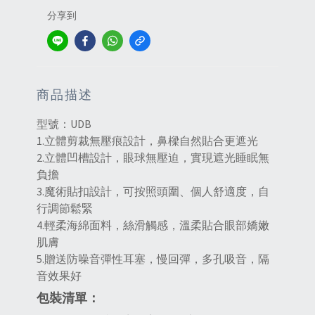
分享到
商品描述
型號：UDB
1.立體剪裁無壓痕設計，鼻樑自然貼合更遮光
2.立體凹槽設計，眼球無壓迫，實現遮光睡眠無
負擔
3.魔術貼扣設計，可按照頭圍、個人舒適度，自
行調節鬆緊
4.輕柔海綿面料，絲滑觸感，溫柔貼合眼部嬌嫩
肌膚
5.贈送防噪音彈性耳塞，慢回彈，多孔吸音，隔
音效果好
包裝清單：