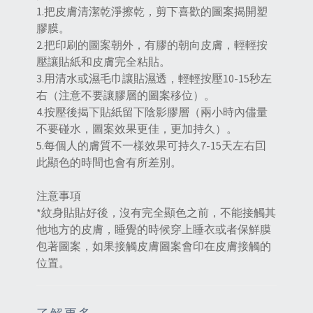
1.把皮膚清潔乾淨擦乾，剪下喜歡的圖案揭開塑
膠膜。
2.把印刷的圖案朝外，有膠的朝向皮膚，輕輕按
壓讓貼紙和皮膚完全粘貼。
3.用清水或濕毛巾讓貼濕透，輕輕按壓10-15秒左
右（注意不要讓膠層的圖案移位）。
4.按壓後揭下貼紙留下陰影膠層（兩小時內儘量
不要碰水，圖案效果更佳，更加持久）。
5.每個人的膚質不一樣效果可持久7-15天左右囙
此顯色的時間也會有所差別。
注意事項
*紋身貼貼好後，沒有完全顯色之前，不能接觸其
他地方的皮膚，睡覺的時候穿上睡衣或者保鮮膜
包著圖案，如果接觸皮膚圖案會印在皮膚接觸的
位置。