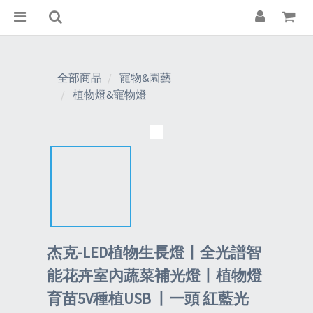
全部商品
寵物&園藝
植物燈&寵物燈
杰克-LED植物生長燈丨全光譜智
能花卉室內蔬菜補光燈丨植物燈
育苗5V種植USB 丨一頭 紅藍光