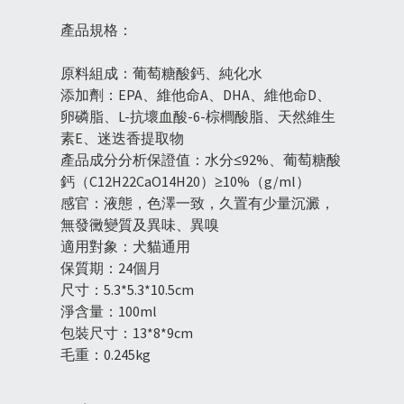
產品規格：
原料組成：葡萄糖酸鈣、純化水
添加劑：EPA、維他命A、DHA、維他命D、
卵磷脂、L-抗壞血酸-6-棕櫚酸脂、天然維生
素E、迷迭香提取物
產品成分分析保證值：水分≤92%、葡萄糖酸
鈣（C12H22CaO14H20）≥10%（g/ml）
感官：液態，色澤一致，久置有少量沉澱，
無發黴變質及異味、異嗅
適用對象：犬貓通用
保質期：24個月
尺寸：5.3*5.3*10.5cm
淨含量：100ml
包裝尺寸：13*8*9cm
毛重：0.245kg