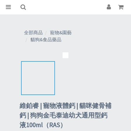
全部商品
寵物&園藝
貓狗&食品藥品
維鉑睿 | 寵物液體鈣 | 貓咪健骨補
鈣 | 狗狗金毛泰迪幼犬通用型鈣
液100ml（RAS）