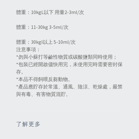
體重：10kgL以下 用量2-3ml/次
體重：11-30kg 3-5ml/次
體重：30kgl以上 5-10ml/次
注意事項：
*勿與小蘇打等鹼性物質或碳酸鹽類同時使用；
*包裝已經開啟儘快用完，未使用完時需要密封保
存。
*本品不得飼喂反芻動物。
*產品應貯存於常溫、通風、陰涼、乾燥處，嚴禁
與有毒、有害物質混貯。
了解更多