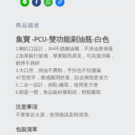
商品描述
集寶 -PCU-雙功能刷油瓶-白色
1.喇叭口設計，304不銹鋼油嘴，不掛油更俐落
2.加厚蘇打玻璃，厚實顯而易見，可高溫消毒，
耐摔不易碎
3.大口徑，倒油不費勁，手抖也不怕灑漏
4.T型把手，握感圓潤舒適，貼合拇指更省力
5.二合一設計，倒取/蘸取，使用更方便
6.刷蓋一體，食品級矽膠刷頭，輕鬆蘸取
注意事項
不要靠近火源，使用後請及時清潔。
包裝清單