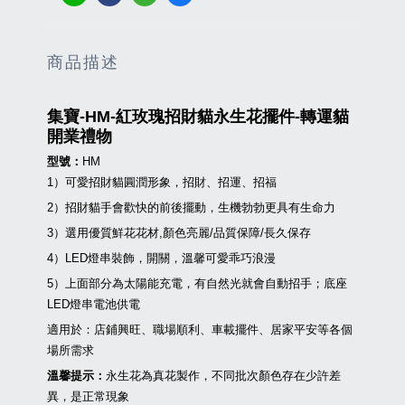
商品描述
集寶-HM-紅玫瑰招財貓永生花擺件-轉運貓
開業禮物
型號：
HM
1）可愛招財貓圓潤形象，招財、招運、招福
2）招財貓手會歡快的前後擺動，生機勃勃更具有生命力
3）選用優質鮮花花材,顏色亮麗/品質保障/長久保存
4）LED燈串裝飾，開關，溫馨可愛乖巧浪漫
5）上面部分為太陽能充電，有自然光就會自動招手；底座
LED燈串電池供電
適用於：店鋪興旺、職場順利、車載擺件、居家平安等各個
場所需求
溫馨提示：
永生花為真花製作，不同批次顏色存在少許差
異，是正常現象