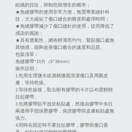
組織的拉扯，抑制疤痕增生的概率；
★免縫膠帶的使用非常方便，無需專業縫針科
技，大大縮短了傷口縫合的難度和處理時間；
★免縫膠帶減少了傷口縫針的使用，從而降低了
感染的風險；
★具有透氣性，網布輕薄而均勻，緊貼傷口處無
異物感，能夠改善傷口癒合的速度和品質。
包裝清單：
免縫膠帶*10片（6*38mm）
操作説明：
1.先用生理鹽水或酒精徹底清潔傷口及周圍皮
膚，等待乾燥。
2.等待乾燥後，取出附有膠帶的卡片以45度輕輕
拉起膠帶。
3.先將膠帶貼平放於粘貼處，然後由膠帶中央往
兩邊用手指抹壓膠帶，保證膠帶與皮膚粘貼處無
張力。
4.同時在固定時不要拉扯膠帶，膠帶與傷口垂