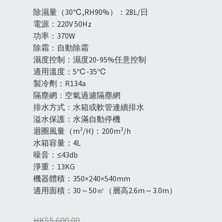
除濕量（30℃,RH90%）：28L/日
電源：220V 50Hz
功率：370W
除霜：自動除霜
濕度控制：濕度20-95%任意控制
適用溫度：5℃-35℃
製冷劑：R134a
隔塵網：空氣過濾隔塵網
排水方式：水箱或軟管連續排水
溢水保護：水滿自動停機
迴圈風量（m³/H)：200m³/h
水箱容量：4L
噪音：≤43db
淨重：13KG
機器體積：350×240×540mm
適用面積：30～50㎡（層高2.6m～3.0m）
HK$5,600.00