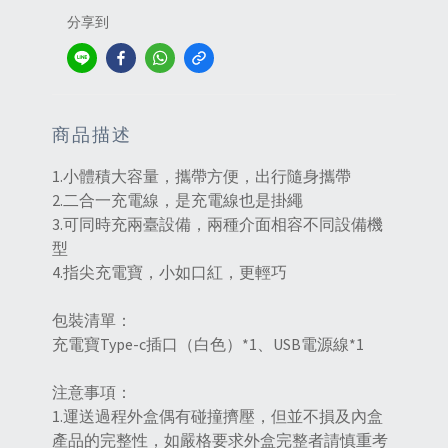
分享到
商品描述
1.小體積大容量，攜帶方便，出行隨身攜帶
2.二合一充電線，是充電線也是掛繩
3.可同時充兩臺設備，兩種介面相容不同設備機
型
4.指尖充電寶，小如口紅，更輕巧
包裝清單：
充電寶Type-c插口（白色）*1、USB電源線*1
注意事項：
1.運送過程外盒偶有碰撞擠壓，但並不損及內盒
產品的完整性，如嚴格要求外盒完整者請慎重考