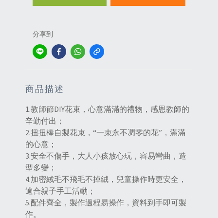
分享到
商品描述
1.教師節DIY花束，心意滿滿的禮物，感恩教師的
辛勤付出；
2.扭扭棒自製花束，“一束永不凋零的花”，滿滿
的心意；
3.安全不傷手，大人小孩放心玩，容易彎曲，造
型多變；
4.加密絨毛不飛毛不掉絨，兒童操作時更安全，
適合親子手工活動‌；
5.配件齊全，製作過程易操作，資料到手即可製
作。