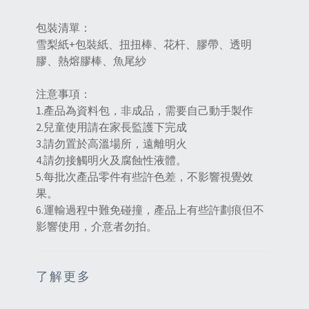
包裝清單：
雪梨紙+包裝紙、扭扭棒、花杆、膠帶、透明
膠、熱熔膠棒、魚尾紗
注意事項：
1.產品為資料包，非成品，需要自己動手製作
2.兒童使用請在家長監護下完成
3.請勿置於高溫場所，遠離明火
4.請勿接觸明火及腐蝕性液體。
5.每批次產品零件有些許色差，不影響視覺效
果。
6.運輸過程中難免碰撞，產品上有些許劃痕但不
影響使用，介意者勿拍。
了解更多