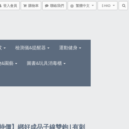
登入會員
購物車
聯絡我們
繁體中文
$ HKD
杖
檢測儀&提醒器
運動健身
物&園藝
圖書&玩具消毒櫃
特價】綁好成品子線雙鉤 | 有刺