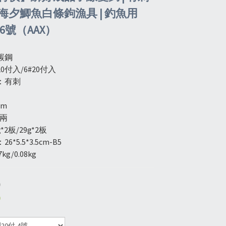
海夕鯽魚白條鉤漁具 | 釣魚用
/6號（AAX）
碳鋼
0付入/6#20付入
：有刺
cm
5兩
*2板/29g*2板
*5.5*3.5cm-B5
g/0.08kg
0
0