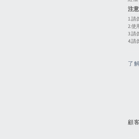
注意
1.
2.
3.
4.
了
顧