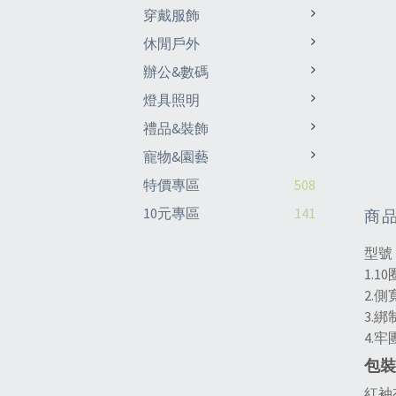
穿戴服飾
休閒戶外
辦公&數碼
燈具照明
禮品&裝飾
寵物&園藝
特價專區
508
10元專區
141
商
型號
1.
2.
3.
4.
包裝
紅袖