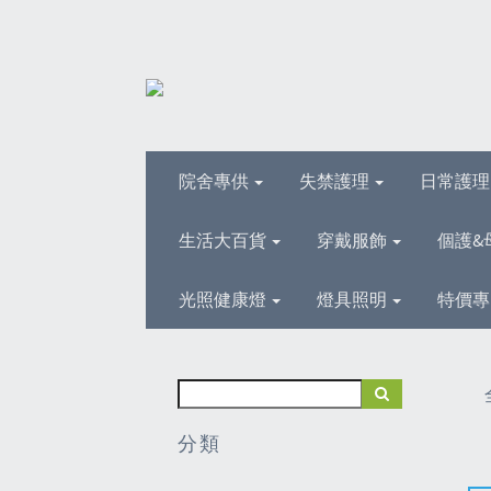
院舍專供
失禁護理
日常護
生活大百貨
穿戴服飾
個護&
光照健康燈
燈具照明
特價專
分類