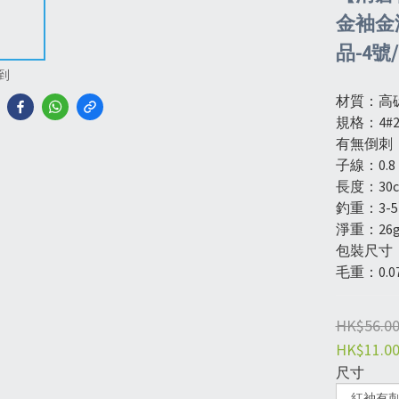
金袖金
品-4號
到
材質：高
規格：4#2
有無倒刺
子線：0.8
長度：30
釣重：3-
淨重：26g
包裝尺寸：26
毛重：0.07k
HK$56.0
HK$11.0
尺寸