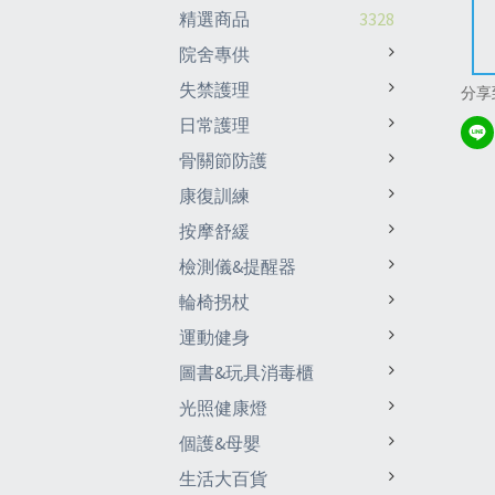
精選商品
3328
院舍專供
失禁護理
分享
日常護理
骨關節防護
康復訓練
按摩舒緩
檢測儀&提醒器
輪椅拐杖
運動健身
圖書&玩具消毒櫃
光照健康燈
個護&母嬰
生活大百貨