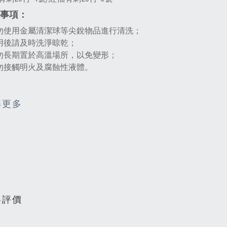
事項：
請勿使用金屬清潔球等尖銳物品進行清洗；
使用後請及時洗淨晾乾；
請勿長期置於高溫場所，以免變形；
請勿接觸明火及腐蝕性液體。
解更多
客評價