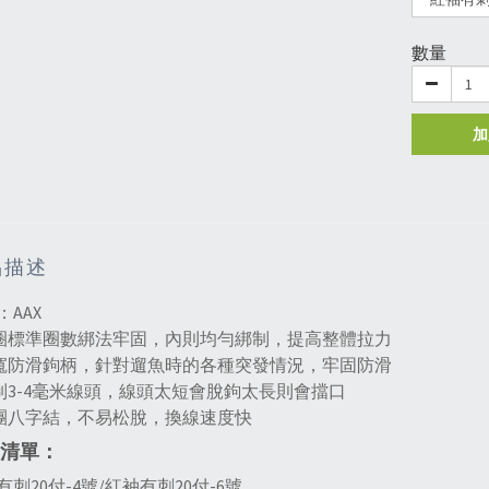
數量
加
品描述
：AAX
10圈標準圈數綁法牢固，內則均勻綁制，提高整體拉力
側寬防滑鉤柄，針對遛魚時的各種突發情況，牢固防滑
綁制3-4毫米線頭，線頭太短會脫鉤太長則會擋口
牢團八字結，不易松脫，換線速度快
清單：
有刺20付-4號/紅袖有刺20付-6號