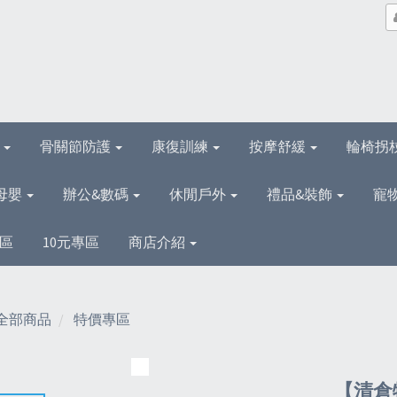
理
骨關節防護
康復訓練
按摩舒緩
輪椅拐
母嬰
辦公&數碼
休閒戶外
禮品&裝飾
寵
區
10元專區
商店介紹
全部商品
特價專區
【清倉