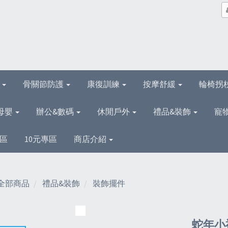
理
骨關節防護
康復訓練
按摩舒緩
輪椅拐
母嬰
辦公&數碼
休閒戶外
禮品&裝飾
寵
區
10元專區
商店介紹
全部商品
禮品&裝飾
裝飾擺件
蛇年小禮