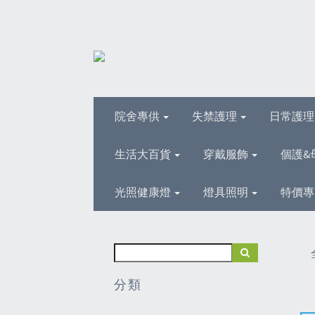
院舍專供
失禁護理
日常護
生活大百貨
穿戴服飾
個護&
光照健康燈
燈具照明
特價專
分類