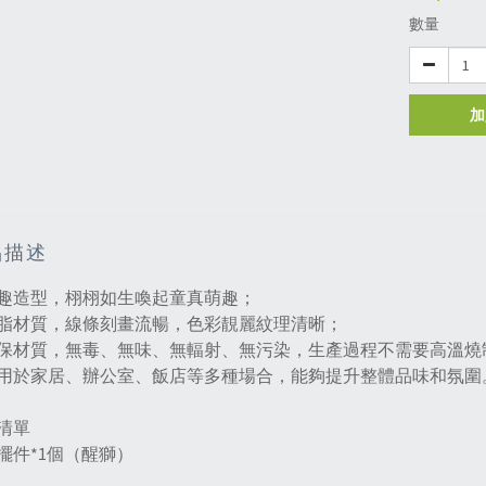
數量
加
品描述
趣造型，栩栩如生喚起童真萌趣；
脂材質，線條刻畫流暢，色彩靚麗紋理清晰；
保材質，無毒、無味、無輻射、無污染，生產過程不需要高溫燒
用於家居、辦公室、飯店等多種場合，能夠提升整體品味和氛圍‌
清單
擺件*1個（醒獅）