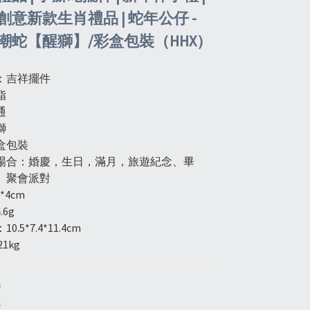
意新款生肖禮品 | 蛇年公仔 -
潮蛇【醒獅】/彩盒包裝（HHX）
：吉祥擺件
脂
通
獅
盒包裝
場合：婚慶，生日，滿月，旅遊紀念、畢
、聚會派對
*4cm
.6g
.5*7.4*11.4cm
1kg
0
0