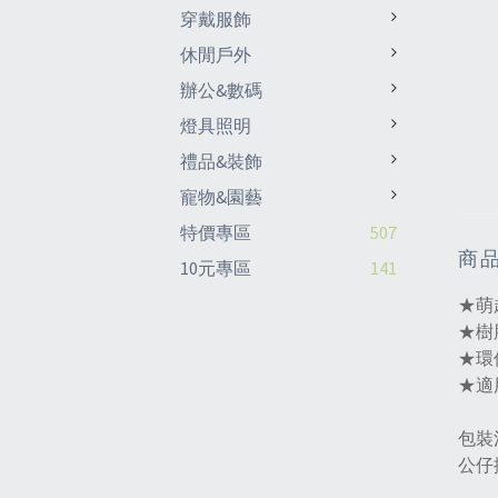
穿戴服飾
休閒戶外
辦公&數碼
燈具照明
禮品&裝飾
寵物&園藝
特價專區
507
商
10元專區
141
★萌
★樹
★環
★適
包裝
公仔