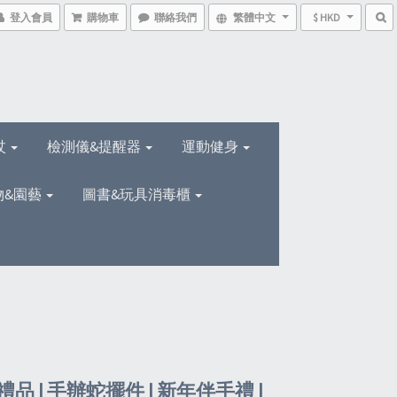
登入會員
購物車
聯絡我們
繁體中文
$ HKD
杖
檢測儀&提醒器
運動健身
物&園藝
圖書&玩具消毒櫃
品 | 手辦蛇擺件 | 新年伴手禮 |