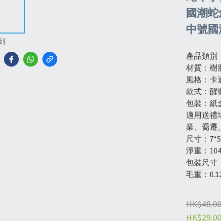
國潮蛇創
中號國
到
產品類別
材質：樹
風格：卡
款式：醒
包裝：紙
適用送禮
業、喬遷
尺寸：7*5
淨重：104
包裝尺寸：10
毛重：0.12
HK$48.0
HK$29.0