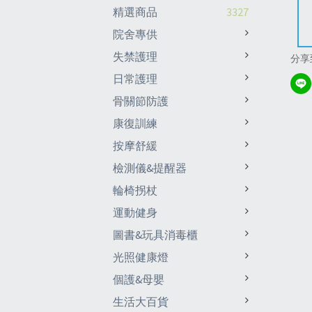
精選商品
3327
院舍專供
失禁護理
分享
日常護理
骨關節防護
康復訓練
按摩舒緩
檢測儀&提醒器
輪椅拐杖
運動健身
圖書&玩具消毒櫃
光照健康燈
個護&母嬰
生活大百貨