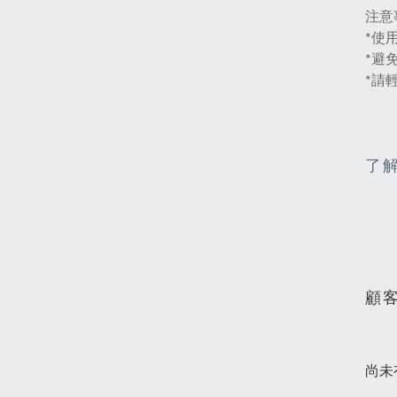
注意
*使
*避
*請
了
顧
尚未