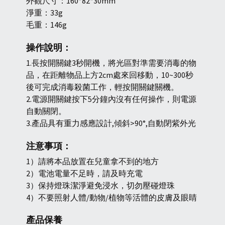
外觀尺寸：160*82*30mm
淨重：33g
毛重：146g
操作說明：
1.長按開關鍵3秒開機，將光區對準需要消毒的物
品，在距離物品上方2cm處來回移動，10~300秒
後可完成消毒殺菌工作，輕按開關鍵關機。
2.電源開關鍵按下5分鐘內沒有任何操作，則電源
自動關閉。
3.產品具有重力感應設計,傾斜>90°,自動閉紫外光
注意事項：
1）請將本品放置在兒童拿不到的地方
2）電池電量不足時，請及時充電
3）保持燈珠潔淨避免浸水，切勿壓碰燈珠
4）不要照射人體/動物/植物等活體的皮膚及眼睛
產品保養