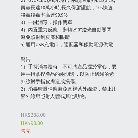
2）UVC-LED殺毒技術，兩顆深紫外LED燈珠,
壽命長達10萬小時,長久保駕護航，10s快速
殺毒殺毒率高達99.9%
3）一鍵消毒，操作簡單
4）內置重力感應，翻轉≥90°燈光自動關閉，
避免照射到皮膚和眼睛
5) 通用USB充電口，適配器和移動電源供電
警告：
1）手持消毒燈時，不可將產品握於掌心，要
用手指拿捏產品的兩側邊，以防止邊緣的紫
外線對手指皮膚造成損傷。
2）消毒時眼晴應避免直視紫外線燈，禁止用
紫外線燈照射人體或其他動物。
HK$288.00
HK$98.00
售完