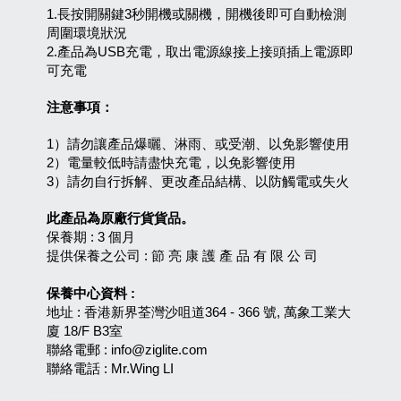
1.長按開關鍵3秒開機或關機，開機後即可自動檢測
周圍環境狀況
2.產品為USB充電，取出電源線接上接頭插上電源即
可充電
注意事項：
1）請勿讓產品爆曬、淋雨、或受潮、以免影響使用
2）電量較低時請盡快充電，以免影響使用
3）請勿自行拆解、更改產品結構、以防觸電或失火
此產品為原廠行貨貨品。
保養期 : 3 個月
提供保養之公司 : 節 亮 康 護 產 品 有 限 公 司
保養中心資料 :
地址 : 香港新界荃灣沙咀道364 - 366 號, 萬象工業大
廈 18/F B3室
聯絡電郵 : info@ziglite.com
聯絡電話 : Mr.Wing LI