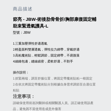
商品描述
節亮 - JBW-術後肋骨骨折/胸部康復固定輔
助束緊透氣護具-L
型號：JBW
1.三重加壓彈性舒適透氣
2.輕盈面料雙層透氣，彈性拉力綁帶，穿戴舒適
3.高粘魔術貼，輕鬆調節，固定綁帶，不易脫落
4.細緻包邊，縫線縝密，柔軟舒適，不割手
操作說明：
1.抓緊兩端，調至舒服位置，將固定帶魔術貼粘一根固定
2.在依次將固定帶魔術貼分別根據自身需求調節至合適位置
粘貼
注意事項：
請確保使用前咨詢醫師或相關醫護人員。請正確使用該產
品，避免因不當使用造成意外傷害