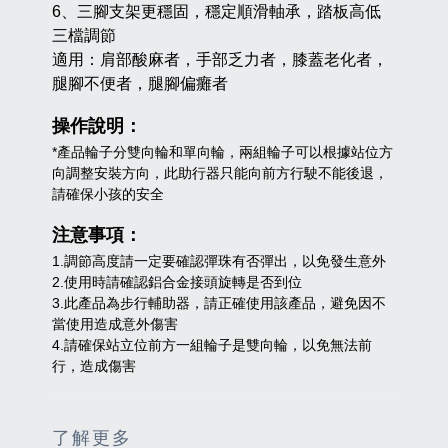
6、三腳支架更穩固，穩定順滑軸承，踏板高低
三檔調節
適用：肩部酸麻者，手部乏力者，膝蓋老化者，
腿腳不便者，腿腳偏癱者
操作說明：
*
產品輪子分雙向輪和單向輪，兩組輪子可以根據站位方
向調整安裝方向，此助行器只能向前方行駛不能後退，
請確保小孩的安全
注意事項：​
1.調節高度請一定要確認彈珠有否彈出，以免發生意外
2.使用時請確認鋁合金接頭旋轉是否到位
3.此產品為步行輔助器，請正確使用該產品，避免因不
當使用造成意外傷害
4.請確保站立位前方一組輪子是雙向輪，以免無法前
行，造成傷害
了解更多