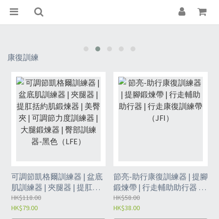
康復訓練
可調節凱格爾訓練器 | 盆底
節亮-助行康復訓練器 | 提腳
肌訓練器 | 夾腿器 | 提肛括
鍛煉帶 | 行走輔助助行器 |
約肌鍛煉器 | 美臀夾 | 可調
HK$118.00
行走康復訓練帶（JFI）
HK$58.00
HK$79.00
HK$38.00
節力度訓練器 | 大腿鍛煉器