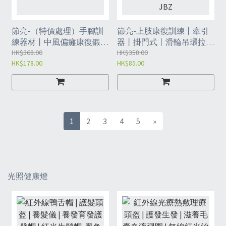
節亮-（特價處理）手腳訓
節亮-上肢康復訓練丨牽引
練器材丨中風偏癱康復鍛煉
器丨掛門式丨滑輪吊環拉伸
丨手腕旋轉度訓練（JGN）
HK$368.00
丨康復健身鍛煉丨滑輪訓練
HK$358.00
HK$178.00
HK$85.00
器丨360°旋轉丨膠棉手柄*2
丨訓練拉力繩丨分指手套丨
JBZ
1
2
3
4
5
»
光照健康燈