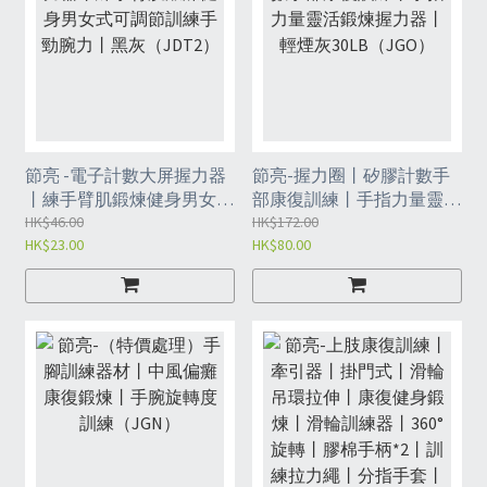
節亮 -電子計數大屏握力器
節亮-握力圈丨矽膠計數手
丨練手臂肌鍛煉健身男女式
部康復訓練丨手指力量靈活
可調節訓練手勁腕力丨黑灰
HK$46.00
鍛煉握力器丨輕煙灰
HK$172.00
HK$23.00
HK$80.00
（JDT2）
30LB（JGO）