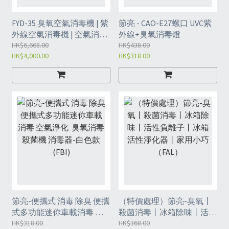
FYD-35 臭氧空氣消毒機 | 紫
節亮 - CAO-E27螺口 UVC紫
外線空氣消毒機 | 空氣消毒
外線+臭氧消毒燈
器（FCE）
HK$6,668.00
HK$438.00
HK$4,000.00
HK$318.00
節亮-便攜式 消毒 除臭 便攜
（特價處理）節亮-臭氧丨
式多功能迷你車載消毒 空
殺菌消毒丨冰箱除味丨活性
氣淨化 臭氧消毒殺菌機 消
HK$318.00
負離子丨冰箱活性淨化器丨
HK$368.00