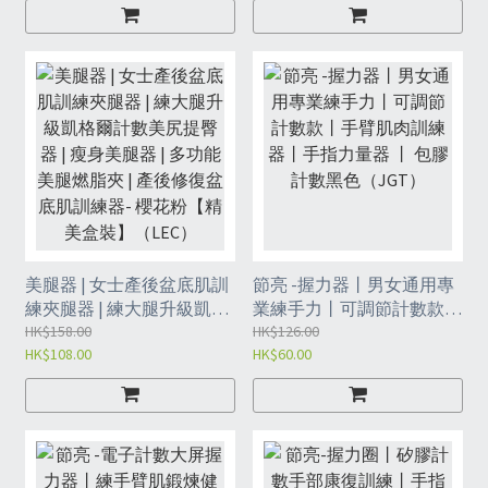
| 臀部訓練器-黑色（LFE）
美腿器 | 女士產後盆底肌訓
節亮 -握力器丨男女通用專
練夾腿器 | 練大腿升級凱格
業練手力丨可調節計數款丨
爾計數美尻提臀器 | 瘦身美
HK$158.00
手臂肌肉訓練器丨手指力量
HK$126.00
HK$108.00
HK$60.00
腿器 | 多功能美腿燃脂夾 |
器 丨 包膠計數黑色
產後修復盆底肌訓練器- 櫻
（JGT）
花粉【精美盒裝】（LEC）