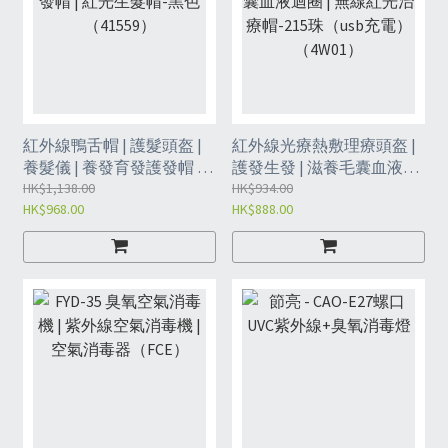
紅外線鴨舌帽 | 護髮頭盔 |
紅外線光療熱敷理療頭盔 |
養髮儀 | 養發育發護發帽 |
護發生發 | 滋養毛囊血液迴
紅光生髮帽-黑色（41559）
HK$1,138.00
圈 | 無線紅光治療帽-215珠
HK$934.00
HK$968.00
HK$888.00
（usb充電）（4W01）