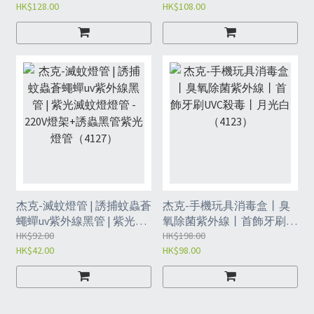
HK$128.00
HK$108.00
毒器-白色款(FBI)
家用小巧（FAL）
杰克-滅蚊燈管 | 誘捕蚊蟲蒼
杰克-手機玩具消毒盒丨臭
蠅蟬uv紫外線黑管 | 紫光滅
氧除菌紫外線丨首飾牙刷
蚊燈燈管 - 220V燈架+誘蟲
HK$92.00
UVC殺毒丨月光白（4123）
HK$198.00
HK$42.00
HK$98.00
黑管紫光燈管（4127）