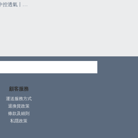
中控透氣丨臥
緩解臀部壓力
(NBY2)
顧客服務
運送服務方式
退換貨政策
條款及細則
私隱政策