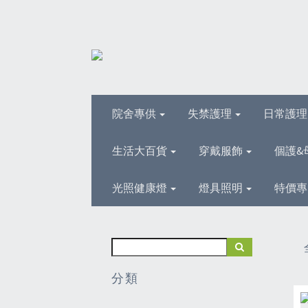
院舍專供
失禁護理
日常護
生活大百貨
穿戴服飾
個護&
光照健康燈
燈具照明
特價專
分類