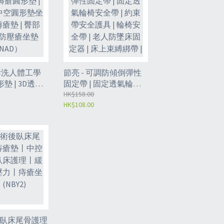
拆洗人體工學
節亮 - 可調防傾倒彈性
墊 | 3D透氣
固定帶 | 固定透氣輪椅
坐墊 | 防褥
安全帶 | 約束帶安全護
HK$158.00
HK$108.00
臀部尾椎骨防壓
具 | 輪椅安全帶 | 老人防
AD）
墜床固定器 | 床上束縛
綁帶 | 護理用品
（NBC）
後臥床尾骨護理