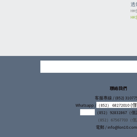
透
定
HK$
HK$
動
椅
護
聯絡我們
/ (852) 31077
客服專線
(
Whatsapp /
（852） 68272010
（852）92832867
（852）67567703（
電郵 / info@lon10.com