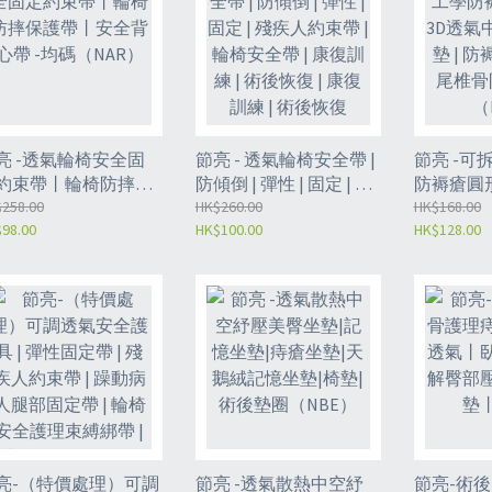
亮 -透氣輪椅安全固
節亮 - 透氣輪椅安全帶 |
節亮 -可
約束帶丨輪椅防摔保
防傾倒 | 彈性 | 固定 | 殘
防褥瘡圓形
帶丨安全背心帶 -均
258.00
疾人約束帶 | 輪椅安全
HK$260.00
中空圓形墊
HK$168.00
98.00
HK$100.00
HK$128.00
（NAR）
帶 | 康復訓練 | 術後恢復
瘡墊 | 
| 康復訓練 | 術後恢復
瘡坐墊（N
（NAE）
亮-（特價處理）可調
節亮 -透氣散熱中空紓
節亮-術