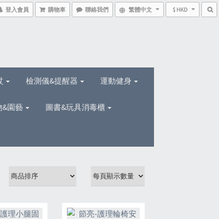
登入會員
購物車
聯絡我們
繁體中文
$ HKD
杖
檢測儀&提醒器
運動健身
物&園藝
圖書&玩具消毒櫃