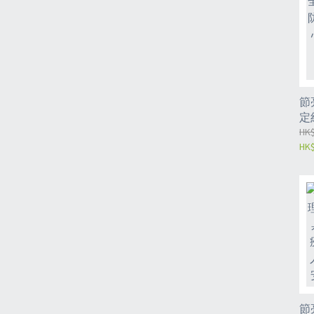
節
定
護
HK$
HK$
碼
節