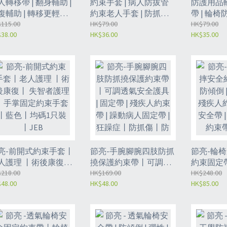
人轉移帶 | 翻身輔助 |
約束手套 | 病人防拔管
防護用品
復輔助 | 轉移更輕鬆 |
約束老人手套 | 防抓撓
帶 | 輪椅
者護理安全移動輔助
115.00
成人固定約束帶-【雙面
HK$79.00
捷式輪椅安
HK$79.00
38.00
HK$36.00
HK$35.00
備-紫色（NEU）
透氣款（帶防抓板加長
固定約束帶
綁帶）】拉鏈開口款
（JGF）
亮-前開式約束手套丨
節亮-手腕腳腕四肢防抓
節亮-輪
人護理 丨術後康復丨
撓保護約束帶丨可調透
約束固定帶 
智者護理丨手掌固定
218.00
氣安全護具 | 固定帶 | 殘
HK$169.00
性 | 固定
HK$248.00
48.00
HK$48.00
HK$85.00
束手套丨藍色丨均碼1
疾人約束帶 | 躁動病人
輪椅安全帶
裝丨JEB
固定帶 | 狂躁症丨防抓
人約束帶（
傷丨防自殘| 護理用品丨
JEA