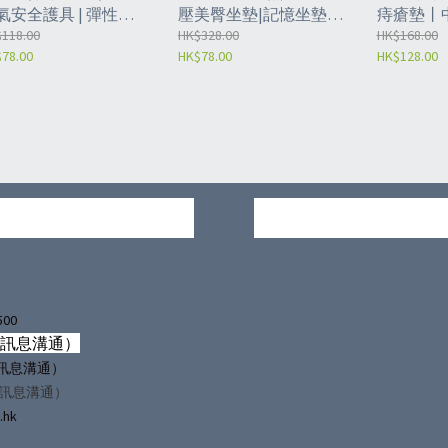
氣安全護具 | 彈性固
壓美臀坐墊|記憶坐墊|
痔瘡墊丨
帶 | 殘疾人約束帶 | 躁
118.00
痔瘡坐墊|天鵝絨記憶坐
HK$328.00
床護理丨
HK$168.00
78.00
HK$78.00
HK$128.00
病人腿部固定帶 | 輪
墊|椅墊|術後墊圈
丨痔瘡坐墊丨
安全護理束縛綁帶 |
（NBE）
理用品（NBD）
500
僅訊息溝通）
（僅訊息溝通）
僅訊息溝通）
.hk