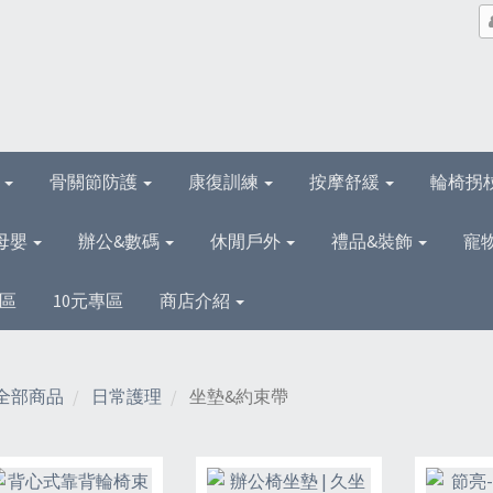
理
骨關節防護
康復訓練
按摩舒緩
輪椅拐
母嬰
辦公&數碼
休閒戶外
禮品&裝飾
寵
區
10元專區
商店介紹
全部商品
日常護理
坐墊&約束帶