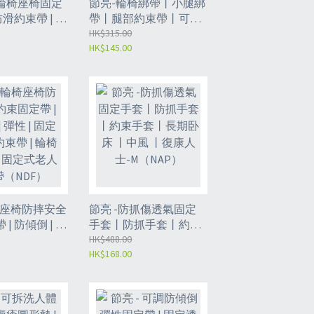
輪椅座椅固定
節亮-輪椅綁帶丨小腿綁
防滑約束帶 | 便
帶丨腿部約束帶丨可調
全帶 | 安全
鬆緊丨透氣舒適丨可水
HK$315.00
HK$145.00
（NES）
洗丨藍色丨（NDU）
椅座椅防摔安全
節亮 -防抓傷透氣固定
| 防傾倒 | 彈
手套丨防抓手套丨約束
殘疾人約束帶 |
手套丨長期卧床 丨中風
HK$488.00
HK$168.00
 | 固定式老
丨復康人士-M（NAP）
NDF）