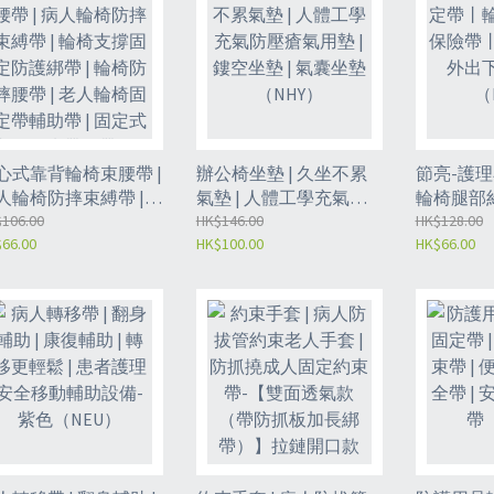
心式靠背輪椅束腰帶 |
辦公椅坐墊 | 久坐不累
節亮-護
人輪椅防摔束縛帶 |
氣墊 | 人體工學充氣防
輪椅腿部
椅支撐固定防護綁帶 |
106.00
壓瘡氣用墊 | 鏤空坐墊 |
HK$146.00
防跌倒下
HK$128.00
66.00
HK$100.00
HK$66.00
椅防摔腰帶 | 老人輪
氣囊坐墊（NHY）
定器（NF
固定帶輔助帶 | 固定
老人約束帶綁帶 | 三
約束帶-黑色均碼
NYI）