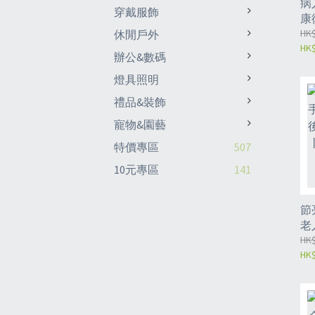
病
穿戴服飾
康
患
HK$
休閒戶外
HK$
設
辦公&數碼
燈具照明
禮品&裝飾
寵物&園藝
特價專區
507
10元專區
141
節
老
失
HK$
HK$
約
只