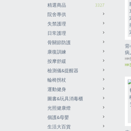
精選商品
3327
院舍專供
失禁護理
日常護理
骨關節防護
背
康復訓練
病
輪
HK$
按摩舒緩
HK$
輪
檢測儀&提醒器
椅
式
輪椅拐杖
角
運動健身
（
圖書&玩具消毒櫃
光照健康燈
個護&母嬰
生活大百貨