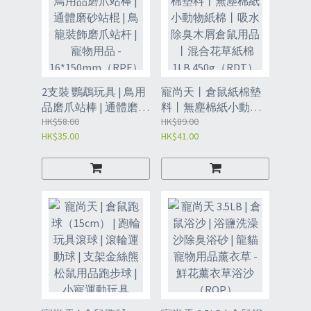
2支裝 鸚鵡玩具 | 鳥用
寵尚天丨倉鼠紙棉墊
品磨爪站棒 | 通體磨砂
料丨無塵棉紙小動物
站棍 | 鳥籠裝飾磨爪站
HK$58.00
紙棉丨吸水除臭木屑
HK$89.00
HK$35.00
HK$41.00
杆 | 寵物用品 -
倉鼠用品 丨混合花草
16*150mm（RPF）
紙棉 1LB
450g（RDT）