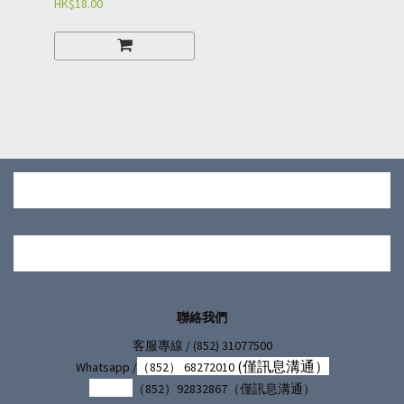
HK$18.00
鼠用品-小號（RNP）
聯絡我們
/ (852) 31077500
客服專線
(僅訊息溝通）
Whatsapp /
（852） 68272010
（852）92832867（僅訊息溝通）