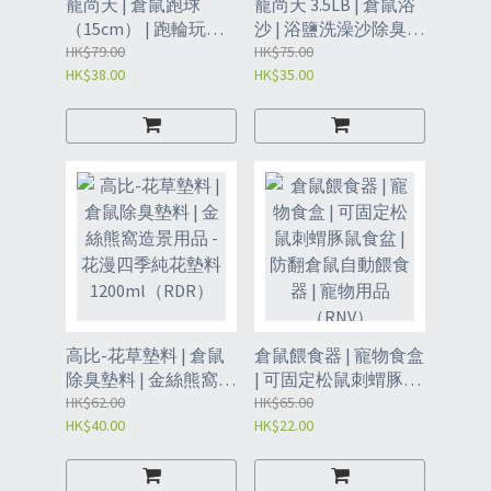
寵尚天 | 倉鼠跑球
寵尚天 3.5LB | 倉鼠浴
（15cm） | 跑輪玩具
沙 | 浴鹽洗澡沙除臭浴
滾球 | 滾輪運動球 | 支
HK$79.00
砂 | 龍貓寵物用品薰衣
HK$75.00
HK$38.00
HK$35.00
架金絲熊松鼠用品跑
草 - 鮮花薰衣草浴沙
步球 | 小寵運動玩具
（ROP）
（ROQ）
高比-花草墊料 | 倉鼠
倉鼠餵食器 | 寵物食盒
除臭墊料 | 金絲熊窩造
| 可固定松鼠刺蝟豚鼠
景用品 - 花漫四季純花
HK$62.00
食盆 | 防翻倉鼠自動餵
HK$65.00
HK$40.00
HK$22.00
墊料 1200ml（RDR）
食器 | 寵物用品
（RNV）