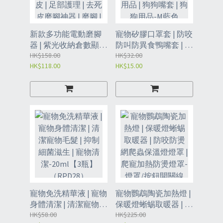
新款多功能電動磨腳
寵物矽膠口罩套 | 防咬
器 | 紫光收納倉數顯充
防叫防異食鴨嘴套 | 狗
電式修腳器 | 水洗自動
HK$158.00
口罩 | 鴨嘴套 | 寵物口
HK$32.00
HK$118.00
HK$15.00
去死皮 | 足部護理 | 去
罩 |寵物用品 | 狗狗嘴
死皮磨腳神器 | 磨腳 |
套 | 狗狗用品-M藍色
修腳器 | 修足機 | 腳跟
（RJO2）
打磨-粉色（VIN）
寵物免洗精華液 | 寵物
寵物鸚鵡陶瓷加熱燈 |
身體清潔 | 清潔寵物毛
保暖燈蜥蜴取暖器 | 防
髮 | 抑制細菌滋生 | 寵
HK$58.00
咬防燙網爬蟲保溫燈
HK$225.00