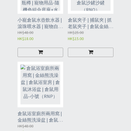
小寵倉鼠水壺飲水器 |
倉鼠夾子 | 捕鼠夾 | 抓
滾珠喂水器 | 寵物自動
老鼠夾子 | 倉鼠金絲熊
不漏水專用喝水壺 | 立
HK$48.00
生活用品 | 寵物爬寵夾
HK$25.00
HK$18.00
HK$15.00
式水瓶樽 | 寵物用品-
子-贈送倉鼠沙鏟沙鏟
隨機色組合底座+水壺
（RNQ）
【80ml】（RNR）
倉鼠浴室廁所兩用窩 |
金絲熊洗澡盆 | 倉鼠浴
室房 | 倉鼠沐浴盆 | 倉
HK$48.00