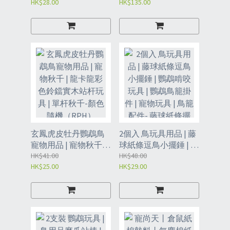
HK$28.00
HK$135.00
物清潔-20ml【3瓶】
燈罩 | 爬寵加熱防燙燈
（RPD28）
罩-燈罩/按鈕開關線
+陶瓷燈（8140）
玄鳳虎皮牡丹鸚鵡鳥
2個入 鳥玩具用品 | 藤
寵物用品 | 寵物秋千 |
球紙條逗鳥小擺錘 | 鸚
龍卡龍彩色鈴鐺實木
HK$41.00
鵡啃咬玩具 | 鸚鵡鳥籠
HK$48.00
HK$25.00
HK$29.00
站杆玩具 | 單杆秋千-
掛件 | 寵物玩具 | 鳥籠
顏色隨機（RPH）
配件- 藤球紙條擺錘
（顏色隨機）
（RPG）