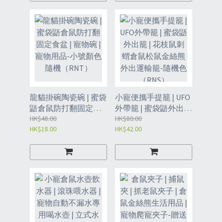
龍貓掛碗陶瓷碗 | 蜜袋
小寵便攜手提籠 | UFO
鼯倉鼠防打翻固定食
外帶籠 | 蜜袋鼯外出籠
盆 | 寵物碗 | 寵物用品-
HK$48.00
| 花枝鼠刺蝟倉鼠松鼠
HK$80.00
HK$18.00
HK$42.00
小號顏色隨機
金絲熊外出運輸籠-隨
（RNT）
機色（RNS）