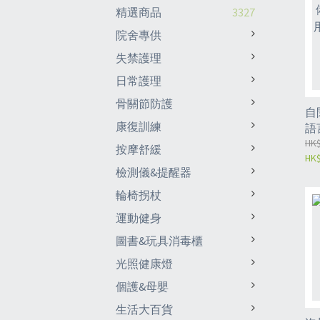
精選商品
3327
院舍專供
失禁護理
日常護理
骨關節防護
自
康復訓練
語
療
HK$
按摩舒緩
HK$
檢測儀&提醒器
輪椅拐杖
運動健身
圖書&玩具消毒櫃
光照健康燈
個護&母嬰
生活大百貨