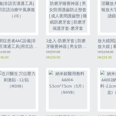
閉症患者AAC設備|非
2盒入-防磨牙套 | 防磨
放大鏡閱讀
言溝通工具|用言語治
牙睡覺神器 | 男女防滑
放大鏡 |
中風康復（JIE）
138.00
護齒防止墊套 | 成人夜
HK$97.00
字體 | 
HK$104.00
96.00
HK$56.00
HK$58.00
間護齒墊 | 睡眠防磨牙
（XDS）
套 | 防磨牙保護牙套-磨
牙套（NIC）