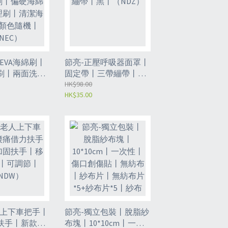
EVA海綿刷丨
節亮-正壓呼吸器面罩丨
刷丨兩面洗手
固定帶丨三帶繃帶丨黑
海綿刷丨護理
丨（NDZ）
HK$98.00
HK$35.00
海綿刷丨顏色
EC）
人上下車把手丨
節亮-獨立包裝丨脫脂紗
扶手丨新款加
布塊丨10*10cm丨一次