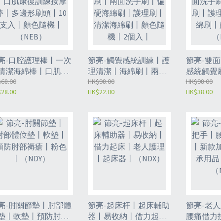
亮-口腔護理棒丨一次
節亮-觸覺感統訓練丨護
節亮-雙面
清潔海綿棒丨口肌康
理清潔丨海綿刷丨兩面
感統觸覺
訓練按摩棒丨多邊形
68.00
洗手刷丨偏硬海綿刷丨
HK$98.00
刷丨偏硬
HK$98.00
28.00
HK$22.00
HK$38.00
頭丨10支入丨顏色隨
護理刷丨清潔海綿刷丨
刷丨清潔
丨（NEB）
顏色隨機丨2個入丨
隨機丨（N
（NEA）
亮-肘關節墊丨肘部體
節亮-起床杆丨起床輔助
節亮-老
墊丨軟墊丨預防肘部
器丨易收納丨借力起床
腰痛借力