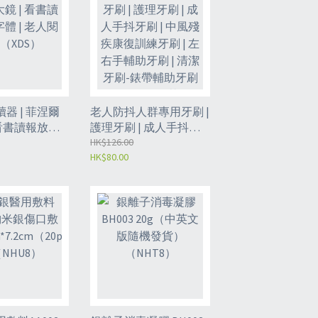
器 | 菲涅爾
老人防抖人群專用牙刷 |
 看書讀報放大
護理牙刷 | 成人手抖牙
老人閱讀鏡
刷 | 中風殘疾康復訓練
HK$126.00
HK$80.00
牙刷 | 左右手輔助牙刷 |
清潔牙刷-錶帶輔助牙刷
+牙刷頭1個（黃色）
（JIG）