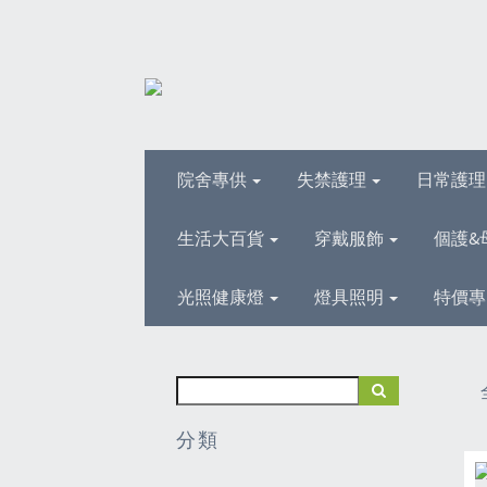
院舍專供
失禁護理
日常護
生活大百貨
穿戴服飾
個護&
光照健康燈
燈具照明
特價專
分類