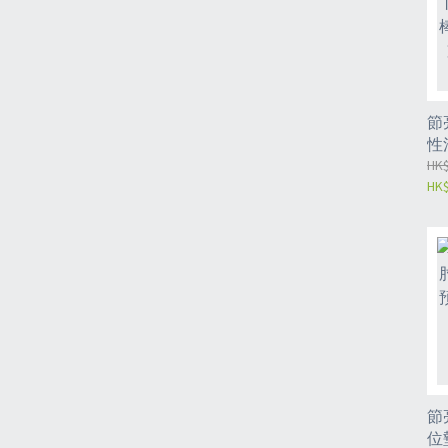
節
性
復
HK$
HK$
刷
機
節
位