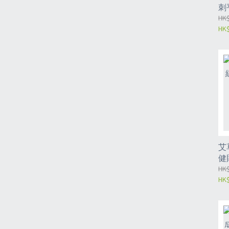
刺
筋
HK$
HK$
4
艾
健貼
（
HK$
HK$