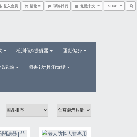
登入會員
購物車
聯絡我們
繁體中文
$ HKD
杖
檢測儀&提醒器
運動健身
物&園藝
圖書&玩具消毒櫃