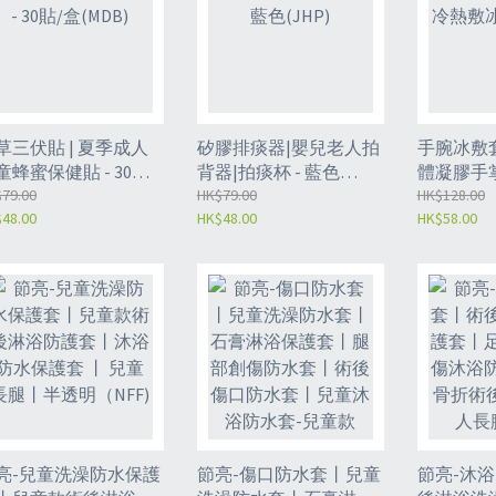
草三伏貼 | 夏季成人
矽膠排痰器|嬰兒老人拍
手腕冰敷套
童蜂蜜保健貼 - 30貼/
背器|拍痰杯 - 藍色
體凝膠手掌
MDB)
79.00
(JHP)
HK$79.00
冰帖（NF
HK$128.00
48.00
HK$48.00
HK$58.00
亮-兒童洗澡防水保護
節亮-傷口防水套丨兒童
節亮-沐