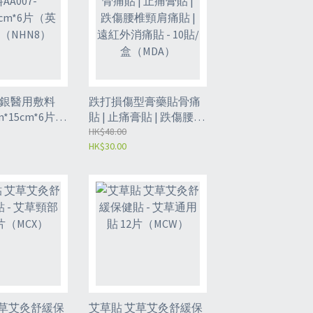
米銀醫用敷料
跌打損傷型膏藥貼骨痛
m*15cm*6片
貼 | 止痛膏貼 | 跌傷腰椎
（NHN8）
頸肩痛貼 | 遠紅外消痛
HK$48.00
HK$30.00
貼 - 10貼/盒（MDA）
艾草艾灸舒緩保
艾草貼 艾草艾灸舒緩保