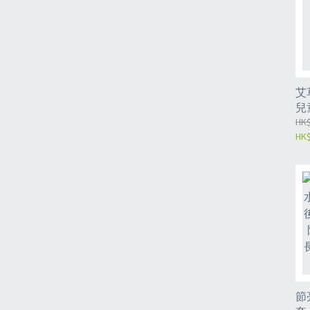
艾
兒
盒(
HK$
HK$
節