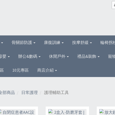
理
骨關節防護
康復訓練
按摩舒緩
輪椅拐
母嬰
辦公&數碼
休閒戶外
禮品&裝飾
寵
區
10元專區
商店介紹
全部商品
日常護理
護理輔助工具