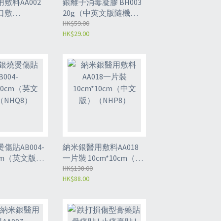
敷料AA002
銀離子消毒凝膠 BH003
口敷
20g（中英文版隨機發
7.2cm（20pcs*1
貨）（NHT8）
HK$59.00
HK$29.00
8）
傷貼AB004-
納米銀醫用敷料AA018
0cm（英文版）
一片裝 10cm*10cm（中
）
文版）（NHP8）
HK$138.00
HK$88.00