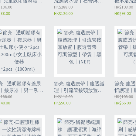
丨兒童款術後淋浴防
洗澡防水套丨石膏淋浴
後淋浴洗
套丨沐浴防水保護套
196.00
保護套丨腿部創傷防水
HK$288.00
部傷燙傷
HK$198.00
88.00
HK$126.00
HK$98.00
 兒童長腿丨半透明
套丨術後傷口防水套丨
保護套丨
FF)
兒童沐浴防水套-兒童款
套 | 成人
（NFE)
（NFD)
亮 - 透明塑膠有蓋尿
節亮-腹透腰帶丨腹透護
節亮-腹
 丨接尿器丨男士臥床
理丨引流管接頭放置丨
忻護理丨
器*2pcs (1200ml)/
188.00
腹透管帶丨可調節型丨
HK$118.00
透接頭裝
HK$108.00
40.00
HK$50.00
HK$66.00
士臥床小便器
帶袋丨黑色丨(NEF)
M丨（NE
pcs（1000ml）
XE/NXE2）