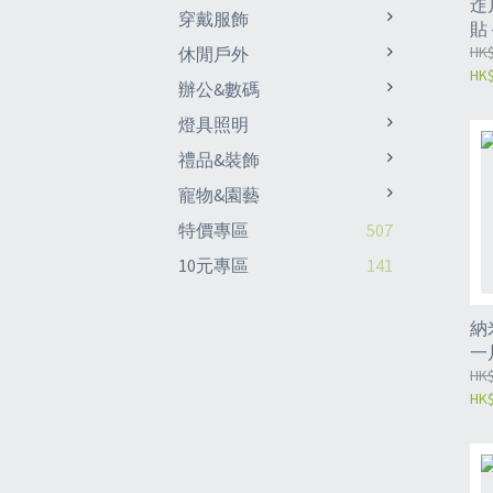
迮
穿戴服飾
貼 
HK$
休閒戶外
HK$
辦公&數碼
燈具照明
禮品&裝飾
寵物&園藝
特價專區
507
10元專區
141
納
一
文
HK$
HK$