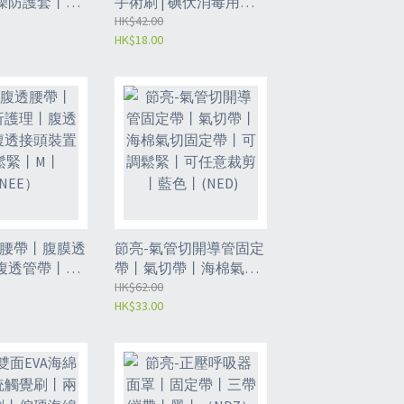
澡防護套丨足
手術刷 | 碘伏消毒用品 |
燒傷沐浴防水
保質期：3年（NEL）
HK$42.00
HK$18.00
骨折術後護理
長腿 半透明
透腰帶丨腹膜透
節亮-氣管切開導管固定
腹透管帶丨腹
帶丨氣切帶丨海棉氣切
置可調鬆緊丨
固定帶丨可調鬆緊丨可
HK$62.00
HK$33.00
E）
任意裁剪丨藍色丨
(NED)