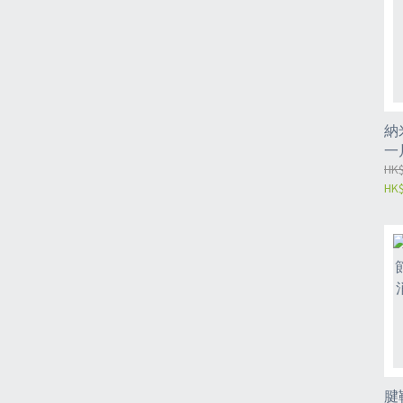
納
一
文
HK$
HK$
腱