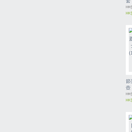
套
護
HK$
HK$
丨
（N
節
壺
小便
HK$
HK$
女
*2
（N