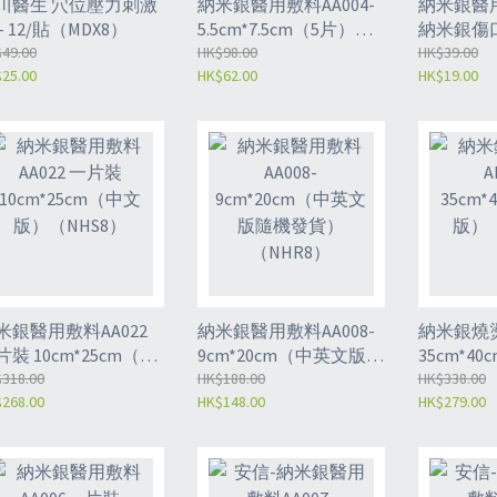
川醫生 穴位壓力刺激
納米銀醫用敷料AA004-
納米銀醫用
- 12/貼（MDX8）
5.5cm*7.5cm（5片）
納米銀傷
49.00
（NHV8）
HK$98.00
料-2.2cm*
HK$39.00
25.00
HK$62.00
HK$19.00
盒)（NHU
米銀醫用敷料AA022
納米銀醫用敷料AA008-
納米銀燒燙
片裝 10cm*25cm（中
9cm*20cm（中英文版隨
35cm*4
版）（NHS8）
318.00
機發貨）（NHR8）
HK$188.00
（NHQ8
HK$338.00
268.00
HK$148.00
HK$279.00