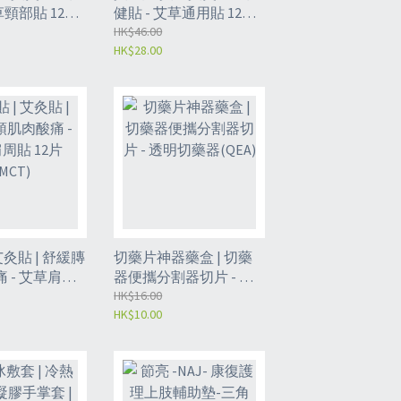
頸部貼 12片
健貼 - 艾草通用貼 12片
（MCW）
HK$46.00
HK$28.00
艾灸貼 | 舒緩膞
切藥片神器藥盒 | 切藥
 - 艾草肩周
器便攜分割器切片 - 透
CT)
明切藥器(QEA)
HK$16.00
HK$10.00