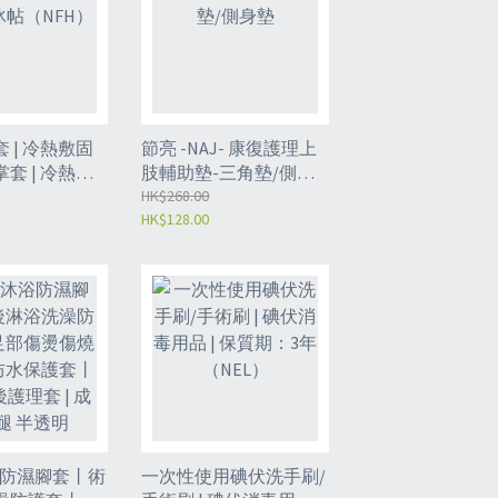
 | 冷熱敷固
節亮 -NAJ- 康復護理上
套 | 冷熱敷
肢輔助墊-三角墊/側身
H）
墊
HK$268.00
HK$128.00
浴防濕腳套丨術
一次性使用碘伏洗手刷/