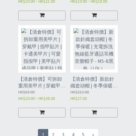
HK$10.00 ~ HK$21.00
HK$10.00 ~ HK$18.00
墊 | 安全內褲 | 寵物尿
保鮮袋 - 小號
不濕-母寶XXS（1-3
28*25cm（QEC）/中
斤）（RFT）
號38*30cm（QEC2）/
大號42*35cm(QEC3)
【清倉特價】可拆卸
【清倉特價】新款針
重用美甲片 | 穿戴甲 |
織套頭帽 | 冬季保暖 |
指甲貼片 | 卡通美甲片
HK$63.00
充電拆洗無線藍牙通
HK$213.00
HK$10.00 ~ HK$38.00
HK$27.00
| 可愛指假甲 | 美甲貼
話耳機音樂帽子 - M5-
片成品甲 | 美甲貼 | 指
B黑色（LDL）
甲貼- （膠水款）
13525奶油彩虹+ 13523
鹽湖琥珀（9245）/
13539好事花生+13540
1
2
3
4
5
»