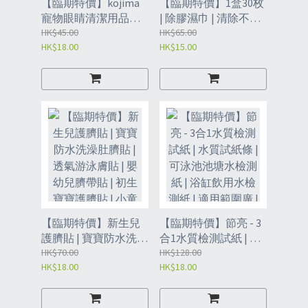
【臨期特價】kojima
【臨期特價】1盒30枚
寵物眼睛清潔用品去
| 除膠濕巾 | 清除不幹
淚痕濕巾紙丨貓貓用
HK$45.00
膠粘膠 | 汽車脫膠清潔
HK$65.00
HK$18.00
HK$15.00
品丨狗狗用品丨清潔
劑 | 家用去膠 除膠神
濕巾 （RAB）
器 | 保質期：3年
（PJQ）
【臨期特價】新生兒
【臨期特價】節亮 - 3
護臍貼 | 寶寶防水洗澡
合1水質檢測試紙 | 水
肚臍貼 | 透氣游泳膚貼
HK$70.00
質試紙條 | 可泳池池塘
HK$128.00
HK$18.00
HK$18.00
| 嬰幼兒臍帶貼 | 初生
水檢測紙 | 浴缸飲用水
寶寶護臍貼 | 小童游泳
檢測紙 | 適用範圍廣 |
護臍便利貼 - 【藍色】
水質檢測-2瓶裝