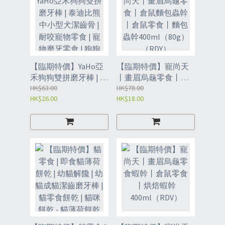
【臨期特價】YaHo亞
【臨期特價】寵尚天
禾狗狗雙拼磨牙棒 | 泰
丨畫眉烏龜零食丨倉
迪比熊中小型犬潔齒
HK$63.00
鼠麵包蟲幹丨倉鼠零
HK$78.00
HK$26.00
HK$18.00
骨 | 耐咬寵物零食 | 寵
食丨麵包蟲幹
物磨牙零食 | 狗狗磨牙
400ml（80g）
棒 | 狗小食 | 寵物零食
（RDY）
（RFE）