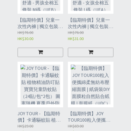
【臨期特價】兒童一
【臨期特價】兒童一
次性內褲 | 獨立包裝純
次性內褲 | 獨立包裝純
棉短褲 | 學生旅遊免洗
HK$76.00
棉短褲 | 學生旅遊免洗
HK$76.00
HK$30.00
HK$31.00
日拋舒適 - 男孩全棉五
日拋舒適 - 女孩全棉五
條裝 M碼（UEB）
條裝 L碼（UEA）
JOY TOUR - 【臨期特
【臨期特價】JOY
價】卡通驅蚊貼 植物
TOUR100粒入便攜綿
精油防叮貼 寶寶兒童
HK$29.00
柔無紡布壓縮面膜 | 紙
HK$69.00