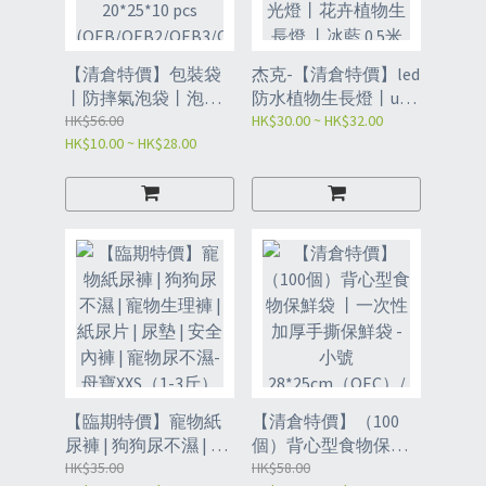
【清倉特價】包裝袋
杰克-【清倉特價】led
丨防摔氣泡袋丨泡泡
防水植物生長燈丨usb
袋 25 * 30、10*11,
HK$56.00
燈帶觸摸調光全光譜
HK$30.00 ~ HK$32.00
HK$10.00 ~ HK$28.00
30*38、20*25*10 pcs
種植補光燈丨花卉植
(QEB/QEB2/QEB3/QE
物生長燈 丨冰藍 0.5米
B4)
防水/3米防水
（8107/8132）
【臨期特價】寵物紙
【清倉特價】（100
尿褲 | 狗狗尿不濕 | 寵
個）背心型食物保鮮
物生理褲 | 紙尿片 | 尿
HK$35.00
袋 丨一次性加厚手撕
HK$58.00