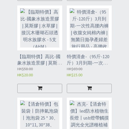
升級矽凝膠PU防水貼
（FBE2）
（OCJ）
【臨期特價】高比-國
特價清倉-（95斤-120
象水族造景膠 | 莫斯膠
斤）3月到期-一次性
| 水草膠 | 接沉木珊瑚
HK$58.00
高腰內褲 | 收腹女純棉
HK$69.00
HK$20.00
HK$15.00
石頭透明水族膠水 - 5
內褲 | 無菌日拋孕產婦
支（AHM）
差旅行用品 - 高腰收腹
獨立包裝5條（寬邊不
勒 抑菌內襠） L碼
（UDZ）