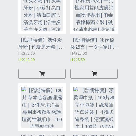
【臨期特價】活性炭
【臨期特價】碘伏棉
牙粉 | 竹炭黑牙粉 | 小
簽25支 | 一次性家用雙
蘇打亮白牙粉 | 清潔口
HK$53.00
頭皮膚消毒護理專用 |
HK$25.00
HK$12.00
HK$6.60
腔去漬洗牙粉 | 活性炭
消毒液棉棒獨立裝 | 碘
美白洗牙粉 | 清潔用
伏消毒棉棒| 應急消毒
品- 黑牙粉（VHK）
| 消毒棉簽- 碘伏（25
支紙盒裝）【非臨床
使用】（VFM）