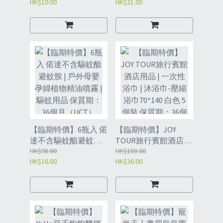
HK$10.00
HK$21.00
防蚊貼（24貼/包*2
袋裝DIY面膜粒自然貼
包） 圖案隨機 夏季戶
合紙膜 | 面膜紙
外防叮咬卡通貼無紡
（UDC）
布孕婦精油貼
(UDW2）
【臨期特價】6瓶入 偌
【臨期特價】JOY
達不含驅蚊酯避蚊胺 |
TOUR旅行賓館酒店用
戶外母嬰孕婦植物精
HK$98.00
品 | 一次性浴巾 | 沐浴
HK$158.00
HK$16.00
HK$36.00
油噴霧 | 驅蚊用品 保
巾-壓縮浴巾70*140 白
質期：36個月
色 5個裝 保質期：36
（UCT）
個月（UAW）