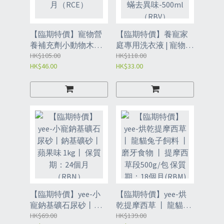
【臨期特價】寵物營
【臨期特價】養寵家
養補充劑小動物木瓜
庭專用洗衣液 | 寵物衣
木瓜化毛膏 75g 保質
HK$105.00
服貓咪狗窩墊清潔劑 |
HK$118.00
HK$46.00
HK$33.00
期：24個月（RCE）
抑菌除蟎去異
味-500ml （RBV）
【臨期特價】yee-小
【臨期特價】yee-烘
寵鈉基礦石尿砂丨鈉
乾提摩西草 丨 龍貓兔
基礦砂丨 蘋果味 1kg
HK$69.00
子飼料 丨 磨牙食物 丨
HK$139.00