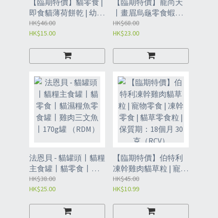
【臨期特價】貓零食 |
【臨期特價】寵尚天
即食貓薄荷餅乾 | 幼貓
丨畫眉烏龜零食蝦幹
解饞 | 幼貓成貓潔齒磨
HK$46.00
丨倉鼠零食丨烘焙蝦
HK$68.00
HK$15.00
HK$23.00
牙棒 | 貓零食餅乾 | 貓
幹400ml（RDV）
咪餅乾 - 貓薄荷餅乾
120g/罐（RDX）
法恩貝 - 貓罐頭丨貓糧
【臨期特價】伯特利
主食罐丨貓零食丨貓
凍幹雞肉貓草粒 | 寵物
濕糧魚零食罐丨雞肉
HK$38.00
零食 | 凍幹零食 | 貓草
HK$45.00
HK$25.00
HK$10.99
三文魚丨170g罐
零食粒 | 保質期：18個
（RDM）
月 30克（RCV）