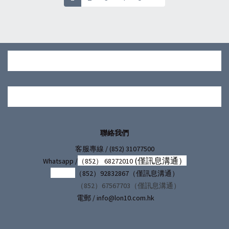
彩虹心願
（9245B）/13549領結
小貓+13550聖誕甜點
（9245C）
聯絡我們
/ (852) 31077500
客服專線
(僅訊息溝通）
Whatsapp /
（852） 68272010
（852）92832867（僅訊息溝通）
（852）67567703（僅訊息溝通）
電郵 / info@lon10.com.hk