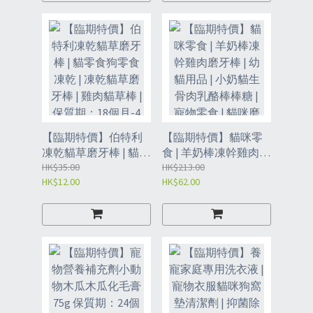
【臨期特價】伯特利
【臨期特價】貓咪零
凍乾貓草磨牙棒 | 貓零
食 | 羊奶棒凍幹雞肉磨
食狗零食凍乾 | 凍乾貓
HK$35.00
牙棒 | 幼貓用品 | 小奶
HK$213.00
HK$12.00
HK$62.00
草磨牙棒 | 雞肉貓草棒
貓生骨肉乳酪棒棒糖 |
| 保質期：18個月-4支/
寵物零食 | 貓咪磨牙
包（RCT）
棒- 種口味各1包 60g/
袋*4包（RCK）