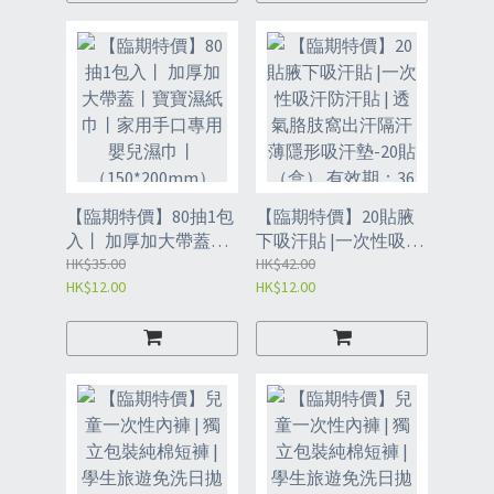
【臨期特價】80抽1包
【臨期特價】20貼腋
入丨 加厚加大帶蓋丨
下吸汗貼 |一次性吸汗
寶寶濕紙巾丨家用手
HK$35.00
防汗貼 | 透氣胳肢窩出
HK$42.00
HK$12.00
HK$12.00
口專用嬰兒濕巾丨
汗隔汗薄隱形吸汗
（150*200mm）
墊-20貼（盒） 有效
（VCP）
期：36個月（VBX）