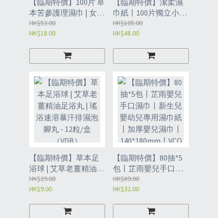
【臨期特價】100片 草
【臨期特價】潔柔濕
本苦參護理濕巾 | 女性
巾紙丨100片獨立小包
清潔消毒 | 專用事後擦
HK$53.00
裝丨綠茶新語單片裝
HK$105.00
HK$18.00
HK$48.00
私密護理衛生濕紙巾 -
丨可攜式隨身裝丨清
100片單獨包裝
潔濕紙巾丨100片
（VER）
（VDW)
【臨期特價】草本足
【臨期特價】80抽*5
浴球 | 艾草老薑精油足
包丨芷雨嬰兒手口濕
浴丸 | 瑤浴速溶暴汗排
HK$29.00
巾丨新生兒嬰幼兒專
HK$89.00
HK$9.00
HK$32.00
濕泡腳丸 - 12粒/盒
用濕巾紙丨加厚嬰兒
（VDB）
濕巾丨140*180mm丨
VCQ