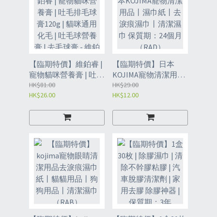
【臨期特價】維鉑睿 |
【臨期特價】日本
寵物貓咪營養膏 | 吐毛
KOJIMA寵物清潔用品
排毛球膏120g | 貓咪通
HK$81.00
丨濕巾紙丨去淚痕濕
HK$29.00
HK$26.00
HK$12.00
用化毛 | 吐毛球營養膏
巾丨清潔濕巾 保質
| 去毛球膏 - 維鉑睿貓
期：24個月 （RAD）
專用化毛膏
120g（RAU）