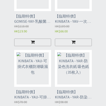
【臨期特價】
【臨期特價】
GOMISE-YAY-乳酸菌兒
KINBATA - YAV-一次性
童牙膏-草莓霜淇淋味
HK$118.00
彈性手套 中碼(100枚
HK$189.00
HK$19.90
HK$66.00
入)
【臨期特價】
【臨期特價】
KINBATA - YAU-可掛式
KINBATA - YAR-防染色
衣櫃防潮吸濕包
HK$78.00
洗衣紙 吸色紙（35枚
HK$98.00