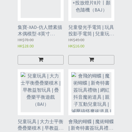
集寶-XAD-仿人體素描
兒童發光手電筒 | 玩具
木偶模型-8英寸
投影手電筒 | 兒童玩具
【20cm】
HK$78.00
| 手電筒+投放燈片8片
HK$49.00
HK$28.00
HK$16.00
丨顏色隨機（BAJ）
兒童玩具 | 大力士平衡
會飛的蝴蝶 | 魔術蝴蝶
疊疊樂積木 | 早教益智
| 新奇特書簽玩具禮物