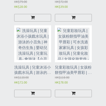
玩具 | 疊疊樂平衡遊戲
HK$79.00
| 網紅抖音魔術道具 |
HK$72.00
HK$28.00
HK$39.00
（BAI）
親子互動兒童玩具 | 減
壓搞怪魔術道具 | 蝴蝶
玩具禮物 | 手工DIY兒
童魔術道具（BEB）
洗澡玩具 | 兒童沐浴小
兒童彩妝玩具 | 女孩粉
孩戲水玩具 | 游泳的小
餅指甲油美甲唇彩 | 可
丑魚 | 神奇仿生魚 | 嬰
HK$120.00
水洗過家家玩具 | 女孩
HK$118.00
HK$72.00
HK$78.00
幼兒洗澡玩具 | 兒童玩
彩妝玩具 | 兒童化妝品
具- 會游泳【小丑魚-
| 女孩化妝套件 - DIY彩
母子】+螺絲刀
妝（BEA）
（BDD）