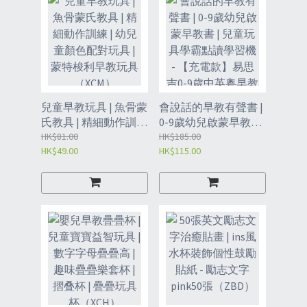
兒童早教玩具 | 魚骨蒙
會說話的早教有聲書 |
氏教具 | 精細動作訓練
0-9歲幼兒啟蒙早教書
| 幼兒童顏色配對玩具
HK$81.00
| 兒童玩具學霸點讀學
HK$185.00
HK$49.00
HK$115.00
| 蒙特梭利早教玩具
習機 - 【充電款】易思
（XCM）
吉0-9歲中英粵早教書
（藍色款）（XCJ）