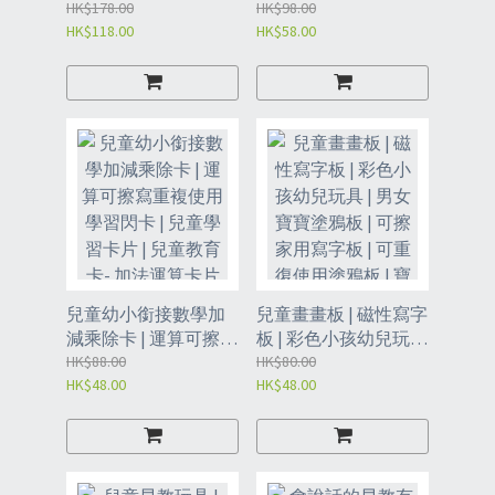
益智力玩具 | 過家家維
HK$178.00
動趣味遊戲 | 科教益智
HK$98.00
HK$118.00
HK$58.00
修玩具 | 木製玩具 | 兒
類玩具 | 兒童互動玩具
童玩具 - 工具螺母組合
| 棋類玩具- 記憶棋
（BDR）
16.1*16.1cm（XDD）
兒童幼小銜接數學加
兒童畫畫板 | 磁性寫字
減乘除卡 | 運算可擦寫
板 | 彩色小孩幼兒玩具
重複使用學習閃卡 | 兒
HK$88.00
| 男女寶寶塗鴉板 | 可
HK$80.00
HK$48.00
HK$48.00
童學習卡片 | 兒童教育
擦家用寫字板 | 可重復
卡- 加法運算卡片
使用塗鴉板 | 寶寶塗鴉
15Add（XDC）
- 藍色畫板（BCP）