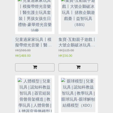
兒童過家家玩具丨模
集寶-互動親子遊戲丨
擬帶燈光音樂丨醫生
大號企鵝破冰玩具丨
護士玩具套裝丨男孩
HK$586.00
拯救企鵝遊戲臺丨益
HK$125.00
HK$488.00
HK$56.00
女孩生日禮物-豪華燈
智玩具（BBS)
光音樂治療
臺-26PCS（L030）