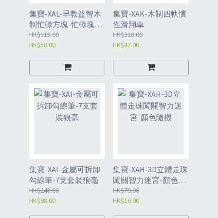
集寶-XAL-早教益智木
集寶-XAK-木制四軌慣
制忙碌方塊-忙碌塊白
性滑翔車
色款
HK$118.00
HK$228.00
HK$58.00
HK$82.00
集寶-XAI-金屬可拆卸
集寶-XAH-3D立體走珠
勾線筆-7支套裝狼毫
闖關智力迷宮-顏色隨
HK$248.00
機
HK$79.00
HK$98.00
HK$16.00