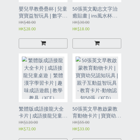
嬰兒早教疊疊杯 | 兒童
50張英文勵志文字治
寶寶益智玩具 | 數字字
癒貼畫 | ins風水杯裝
母疊疊高 | 趣味疊疊樂
HK$48.00
飾個性鼓勵貼紙 - 勵志
HK$30.00
HK$28.00
HK$18.00
套杯 | 摺叠杯 | 疊疊玩
文字pink50張（ZBD）
具杯（XCH）
繁體版成語接龍大全
50張英文早教啟蒙教
卡片 | 成語接龍兒童桌
育動物卡片 | 寶寶幼兒
遊｜繁體漢字學習卡
HK$120.00
認知玩具 | 親子互動益
HK$55.00
HK$72.00
HK$33.00
片 | 趣味成語遊戲 | 教
智玩具 - 教育卡片-動
學教具（XCE）
物認知50張（XCD）