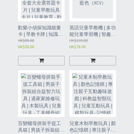
歡樂小偵探知識能量
英語兒童早教機 | 多功
卡 | 早教卡牌 | 知識卡
能兒童學習機 | 智趣智
牌 | 百科普全套大全選
HK$88.00
能學習機 - 藍色
HK$130.00
HK$38.00
HK$78.00
答題卡片 | 兒童早教玩
（XCV）
具卡片 | 兒童教育 - 歡
樂小偵探腦力遊戲卡
（54張）（XCY）
百變螺母拼裝手提工
兒童木制早教玩具 | 顏
具箱 | 男孩子拆裝組合
色記憶棋 | 專注親子互