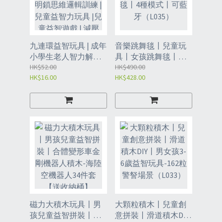
九連環益智玩具 | 成年
音樂跳舞毯丨兒童玩
小學生老人智力解鎖
具丨女孩跳舞毯丨家
環 | 兒童孔明鎖思維邏
HK$52.00
用無線跳舞毯丨4種模
HK$490.00
HK$16.00
HK$428.00
輯訓練 | 兒童益智力玩
式丨可藍牙（L035）
具 |兒童益智遊戲 | 減
壓娛樂用品-中號九連
環（XDQ）
磁力大積木玩具丨男
大顆粒積木丨兒童創
孩兒童益智拼裝丨合
意拼裝丨滑道積木DIY