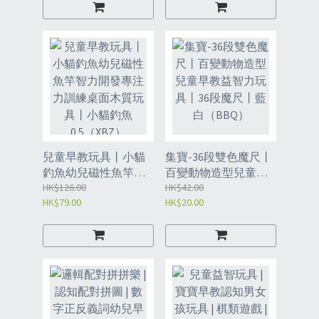
兒童早教玩具丨小貓
集寶-36段雙色魔尺丨
釣魚幼兒磁性魚竿智
百變動物造型兒童早
力開發專注力訓練桌
HK$126.00
教益智力玩具丨36段
HK$42.00
HK$79.00
HK$20.00
面木質玩具丨小貓釣
魔尺丨藍白（BBQ）
魚0.5（XBZ）