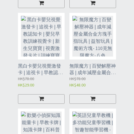
育 | 人體骨骼-全身人
16.1*16.1cm（XDD）
體模型（XDN）
黑白卡嬰兒視覺激發
無限魔方 | 百變解壓神
卡 | 追視卡 | 早教認知
器 | 成年減壓金屬合金
卡 | 嬰兒早教訓練視覺
HK$78.00
方塊手指玩具 | 益智玩
HK$78.00
HK$29.00
HK$48.00
卡 | 新生兒寶寶 | 視覺
具 | 魔術方塊- 110克無
激發卡片 | 訓練寶寶腦
限魔方-八色 （BDK）
部發展 | 視覺閃卡 | 寶
寶圖卡（ODU）