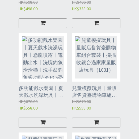
體變形車金剛機器人
HK$598.00
丨男女孩3-6歲益智玩
HK$406.00
HK$498.00
HK$338.00
積木-海陸空機器人34
具-162粒警詧場景
件套【送收納桶】
（L033）
（L034）
多功能戲水樂園丨夏
兒童模擬玩具丨量販
天戲水洗澡玩具丨恐
店售貨臺購物車組合
龍噴霧丨電動出水丨
HK$670.00
套裝丨掃描收銀台過
HK$670.00
HK$558.00
HK$558.00
洗碗釣魚滑滑梯丨洗
家家量販店玩具
手盆釣魚多功
（L031）
能-45PCS恐龍戲水池
（L032）