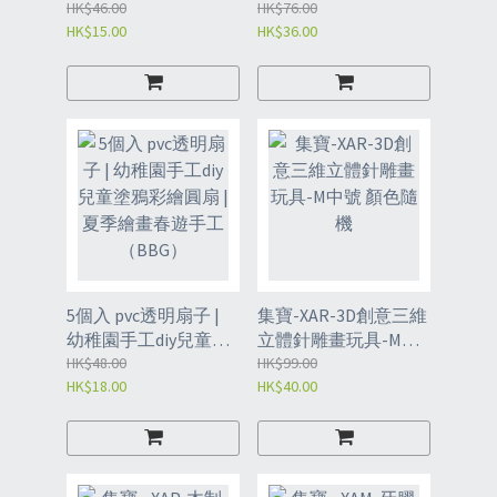
螺 | 彈珠指尖軌道陀螺
HK$46.00
稚園填色畫畫本-基礎
HK$76.00
HK$15.00
HK$36.00
顏色隨機（XAX）
繪本-女孩/男孩
（XAW/XAW2）
5個入 pvc透明扇子 |
集寶-XAR-3D創意三維
幼稚園手工diy兒童塗
立體針雕畫玩具-M中
鴉彩繪圓扇 | 夏季繪畫
HK$48.00
號 顏色隨機
HK$99.00
HK$18.00
HK$40.00
春遊手工 （BBG）