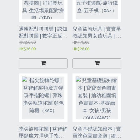
邏輯配對拼拼樂 | 認知
兒童益智玩具 | 寶寶早
配對拼圖 | 數字正反義
教認知男女孩玩具 | 棋
詞幼兒早教拼圖 | 消消
HK$56.00
類遊戲 | 五子棋遊戲-
HK$76.00
HK$26.00
HK$26.00
樂玩具-生活場景配對
旅行鐵盒-五子棋
拼圖（XBD）
（XAZ）
指尖旋轉陀螺 | 益智解
兒童基礎認知繪本 | 寶
壓類魔方彈珠手指陀
寶塗色圖畫套裝 | 繪幼