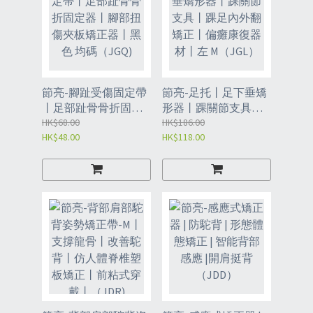
節亮-腳趾受傷固定帶
節亮-足托丨足下垂矯
丨足部趾骨骨折固定
形器丨踝關節支具丨
器丨腳部扭傷夾板矯
HK$68.00
踝足內外翻矯正丨偏
HK$186.00
HK$48.00
HK$118.00
正器丨黑色 均碼
癱康復器材丨左
（JGQ)
M（JGL）