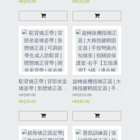
HK$56.00
HK$32.00
翻矯形器 | 重疊趾分離
翻矯正 |腳趾矯正器-
器-黑色款左L（JIP）
【大童款:6-12歲】藍
色 20片（JIM）
駝背矯正帶 | 背部坐姿
旋轉扳機指矯正器 | 大
矯姿帶 | 形體矯正器 |
拇指腱鞘固定器 | 手指
可調節學生成人防駝
HK$65.00
彎曲內扣矯形 | 指關節
HK$111.00
HK$25.00
HK$65.00
背 | 體態矯正背帶 | 開
保護套-右手【五指通
肩美背帶 | 坐姿矯正器
用】S碼（適合腕
| 背部支撐帶-M（90-
圍:14-16cm)（JII）
120）斤（JIL）