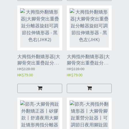
（JDW2）
丨足部疼痛丨腳跟丨
肌肉酸痛丨緩解壓力
丨神經分趾器丨足弓
訓練器丨藍色2個裝丨
JDW
大拇指外翻矯形器|大
大拇指外翻矯形器|大
腳骨突出重疊趾分離
腳骨突出重疊趾分離
器旋鈕可調節拉伸矯
HK$128.00
器旋鈕可調節拉伸矯
HK$128.00
HK$79.00
HK$79.00
形器 - 黑色右(JHK2)
形器 - 黑色左(JHK)