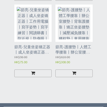
穿鞋丨 拇外翻分趾器
丨單個腳拇指外翻矯
正器 丨藍色M左丨JDZ
節亮-兒童坐姿矯正器
節亮-護腰墊丨人體工
丨成人坐姿矯正器丨
學腰靠丨辦公室腰墊
工作用電腦 丨寫字姿
HK$98.00
丨背靠護腰靠丨矯正
HK$618.00
HK$75.00
HK$308.00
勢丨寫字練習丨閱讀
坐姿腰墊丨減壓減負
睇書丨防近視丨防傷
腰靠丨腰枕墊丨車用
眼丨防遠視丨矽膠軟
腰靠丨保健腰墊丨腰
身舒適丨物理治療丨
部舒適丨 透氣腰墊丨
安全物料丨軟矽膠氣
健康護腰護脊丨坐姿
囊丨夾桌款丨藍色丨
矯正墊丨紳士灰丨JDU
JDV