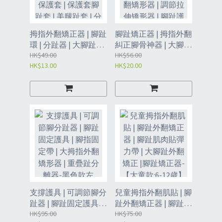
拇指外翻矯正器 | 腳趾
腳趾矯正器 | 拇指外翻
環 | 分趾器 | 大腳趾矯
糾正腳骨神器 | 大腳骨
正器 | 腳趾分離器 | 拇
HK$49.00
趾分離矯正器 | 大拇指
HK$56.00
HK$13.00
HK$20.00
指外翻保護套 | 保護套
外翻矯形器 | 調節拉伸
腳趾套 | 美腿趾套 | 分
矯形器 | 腳趾護具分趾
趾套-雙孔布腳趾分離
器-M碼右腳一只-【適
器*2個（JIS）
合35-39碼】（JIQ）/-
M碼左腳一只【適合
35-39碼】（JIQ2）
支撐護具 | 可調節腳分
兒童拇指外翻肌貼 | 腳
趾器 | 腳趾固定護具 |
趾外翻矯正器 | 腳趾肌
腳指固定帶 | 大拇指外
HK$95.00
肉貼彈力帶 | 大腳趾外
HK$75.00