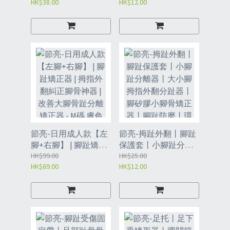
HK$38.00
HK$12.00
外八字矯形墊丨 黑色
腕丨運動訓練指套丨
均碼 一對裝(JHE)
單孔加壓雙條綁帶護
掌套丨 均碼 左/右-
JHJ/JHJ2
節亮-日用成人款【左
節亮-拇趾外翻丨腳趾
腳+右腳】 | 腳趾矯正
保護套丨小腳趾分離
器 | 拇指外翻糾正腳骨
HK$99.00
器丨大小腳拇指外翻
HK$25.00
HK$69.00
HK$12.00
神器 | 改善大腳骨趾分
分趾器丨腳矽膠小腳
離矯正器 - M碼 膚色一
骨矯正器丨腳趾防磨
對裝（JHB）
丨環保柔軟丨預防拇
外翻（JGU）