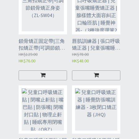
鎖骨矯正固定帶|三角
唇肌訓練器 | 張口呼吸
扣矯正帶|可調節鎖骨
矯正器 | 兒童張嘴睡覺
矯正身姿（ZL-SW04）
HK$129.00
矯正器 | 腺樣體大面容
HK$78.00
HK$76.00
HK$48.00
糾正口輪匝肌 | 睡覺神
器-（3種強度彈簧2對
唇套）（JHY8）