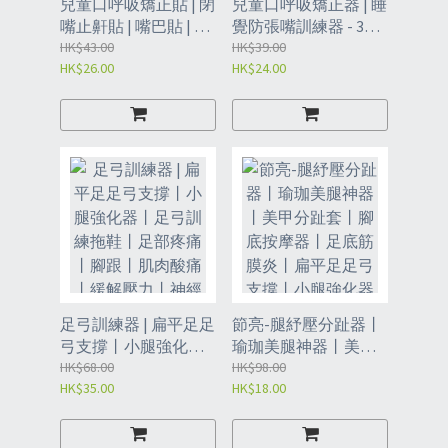
兒童口呼吸矯正貼 | 閉
兒童口呼吸矯正器 | 睡
嘴止鼾貼 | 嘴巴貼 | 防
覺防張嘴訓練器 - 3枚
張嘴| 閉嘴 封口貼 | 物
HK$43.00
閉口矯正器 (JHQ)
HK$39.00
HK$26.00
HK$24.00
理止鼾貼 | 睡眠專用閉
嘴貼（OBZ）
足弓訓練器 | 扁平足足
節亮-腿紓壓分趾器丨
弓支撐丨小腿強化器
瑜珈美腿神器丨美甲
丨足弓訓練拖鞋丨足
HK$68.00
分趾套丨腳底按摩器
HK$98.00
HK$35.00
HK$18.00
部疼痛丨腳跟丨肌肉
丨足底筋膜炎丨扁平
酸痛丨緩解壓力丨神
足足弓支撐丨小腿強
經分趾器-粉色一對裝
化器丨足弓訓練拖鞋