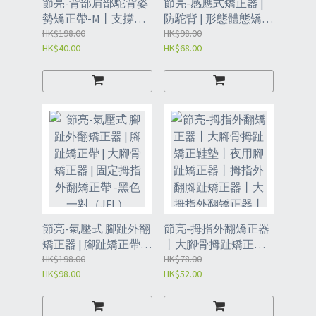
節亮-背部肩部駝背姿
節亮-感應式矯正器 |
勢矯正帶-M丨支撐龍
防駝背 | 形態體態矯正
骨丨改善駝背丨仿人
HK$198.00
| 智能背部感應 |開肩
HK$98.00
HK$40.00
HK$68.00
體脊椎塑板矯正丨前
挺背（JDD）
粘式穿戴丨（JDR)
節亮-氣壓式 腳趾外翻
節亮-拇指外翻矯正器
矯正器 | 腳趾矯正帶 |
丨大腳骨拇趾矯正鞋
大腳骨矯正器 | 固定拇
HK$198.00
墊丨夜用腳趾矯正器
HK$78.00
HK$98.00
HK$52.00
指外翻矯正帶 -黑色一
丨拇指外翻腳趾矯正
對（JFL）
器丨大拇指外翻矯正
器丨成人護理腳骨可