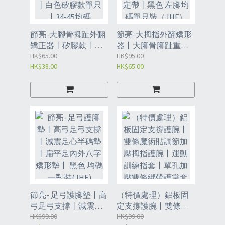
節亮-大腳骨拇趾外翻
節亮-大拇指外翻矯形
矯正器丨矽膠款丨舒
器丨大腳骨腳趾重營
適夜用大腳趾矯形拇
HK$65.00
分趾器丨可調節日夜
HK$95.00
HK$38.00
HK$65.00
指分離器 丨白色矽膠
用腳趾固定帶丨黑色
款單只 丨34-45均碼
左腳均碼單只裝
（JHG）
（JHF）
節亮- 足弓護腳墊丨高
（特價處理）鋁板固
弓足弓支撐丨減震足
定支撐護腕丨雙條魔
心半碼墊丨扁平足內
HK$99.00
術貼調節加壓拇指護
HK$99.00