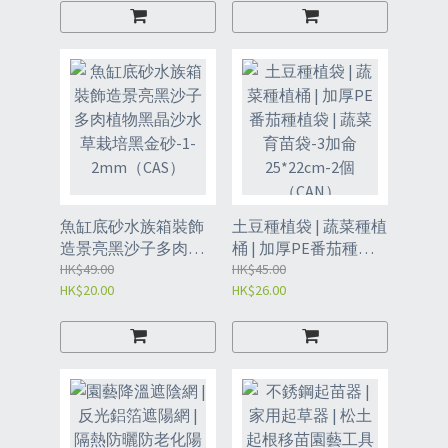
魚缸底砂水族箱裝飾
土豆種植袋 | 蔬菜種植
造景亮黑沙子多肉植
桶 | 加厚PE番茄種植
物黑晶沙水草栽培黑
HK$49.00
袋 | 蔬菜育苗袋-3加侖
HK$45.00
HK$20.00
HK$26.00
金砂-1-2mm（CAS）
25*22cm-2個（CAN）