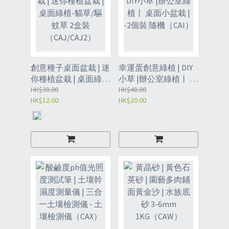
創意種子桌面盆栽 | 迷
幸運蛋創意綠植 | DIY
你種植盆栽 | 桌面綠
小草 |辦公室綠植丨 桌
植-貓草/驅蚊草 2盒裝
HK$38.00
面小盆栽 | -2個裝 隨機
HK$48.00
HK$12.00
HK$20.00
（CAJ/CAJ2）
（CAI）