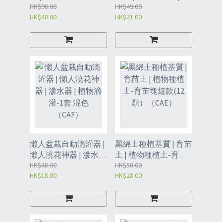
壤檢智能測儀 |
HK$98.00
藝用品-高30釐米【5
HK$49.00
HK$48.00
HK$21.00
（CAH）
支】（CAG）
懶人盆栽自動滴灌器 |
黑綿土種植基質 | 育苗
懶人澆花神器 | 滲水器
土 | 植物種植土-育苗
| 植物滴灌-1套 混色
HK$48.00
塊短款(12顆）
HK$58.00
HK$18.00
HK$28.00
（CAF）
（CAE）