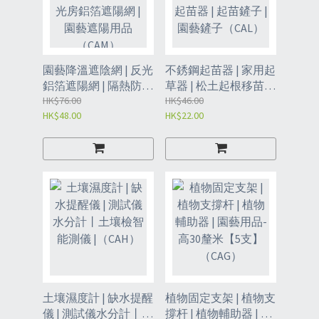
園藝降溫遮陰網 | 反光
不銹鋼起苗器 | 家用起
鋁箔遮陽網 | 隔熱防曬
草器 | 松土起根移苗園
防老化陽光房鋁箔遮
HK$76.00
藝工具起苗器 | 起苗鏟
HK$46.00
HK$48.00
HK$22.00
陽網 | 園藝遮陽用品
子 | 園藝鏟子（CAL）
（CAM）
土壤濕度計 | 缺水提醒
植物固定支架 | 植物支
儀 | 測試儀水分計丨土
撐杆 | 植物輔助器 | 園