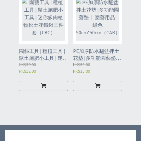
園藝工具 | 種植工具 |
PE加厚防水翻盆拌土
鬆土施肥小工具 | 迷你
花墊 |多功能園藝墊丨
多肉植物松土花鐵鍬
HK$39.00
園藝用品-綠色
HK$58.00
HK$12.00
HK$15.00
三件套（CAC）
50cm*50cm（CAB）