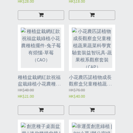
HK$28.00
HK$18.00
子 | 水養盆栽 - 20粒種
觀察-馬卡龍盲盒系列
子+盆+營養液（CXF）
（隨機一盒）（CAR）
種植盆栽網紅款祝福
小花農匹諾植物成長
盆栽綠植小花農種植
觀察盒兒童種植蔬果
擺件-兔子莓有煩惱-草
HK$48.00
蔬菜科學實驗套裝益
HK$76.00
HK$21.00
HK$40.00
莓（CAO）
智玩具-蔬果根系觀察
套裝（CAP）