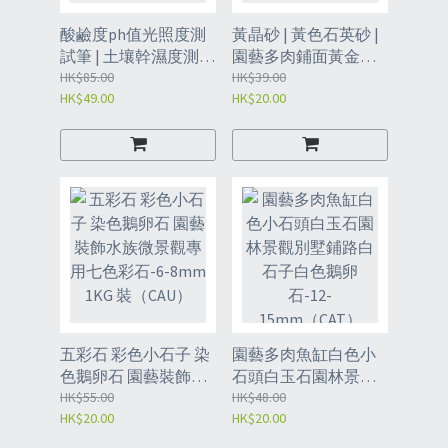
酸鹼度ph值光照度測
黃晶砂 | 黃色石英砂 |
試筆 | 土壤幹濕度測量
園藝多肉鋪面黃金沙 |
儀 | 三合一土壤檢測儀
HK$85.00
水族底砂 3-6mm
HK$39.00
HK$49.00
HK$20.00
- 土壤檢測儀（CAX）
1KG（CAW）
五彩石 彩色小石子 染
園藝多肉魚缸白色小
色鵝卵石 園藝裝飾水
石頭白玉石園林景觀
族微景觀專用七色彩
HK$55.00
別墅鋪路白石子白色
HK$48.00
HK$20.00
HK$20.00
石-6-8mm 1KG 裝
鵝卵石-12-
（CAU）
15mm（CAT）