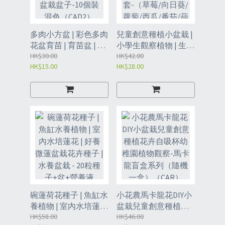
多肉小方盆 | 彩色多肉
兒童創意種植小盆栽 |
花盆育苗 | 育苗盆 | 植
小學生觀察植物 | 生長
物盆 | 多肉盆 | 簡約花
HK$30.00
蔬果花卉根系觀察盒8
HK$42.00
HK$15.00
HK$28.00
盆 | 小盆栽盆子-10個
件套-（草莓/向日葵/
裝 混色（CAD2）
蘿蔔/西瓜/番茄/葫蘆/
玉米/波斯菊/牽牛花/
小白菜/含羞草/生菜）
種子隨機發貨（CAZ）
碗蓮荷花種子 | 魚缸水
小花農馬卡龍花DIY小
養植物 | 室內水培蓮花
盆栽兒童創意種植花
| 好養微蓮盆栽花卉種
HK$58.00
卉自吸杯幼稚園植物
HK$46.00