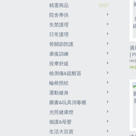
精選商品
3327
院舍專供
失禁護理
日常護理
骨關節防護
適
康復訓練
|
|
HK$
按摩舒緩
HK$
據
檢測儀&提醒器
輪椅拐杖
運動健身
圖書&玩具消毒櫃
光照健康燈
個護&母嬰
生活大百貨