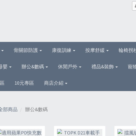
理
骨關節防護
康復訓練
按摩舒緩
輪椅拐
母嬰
辦公&數碼
休閒戶外
禮品&裝飾
寵
區
10元專區
商店介紹
全部商品
辦公&數碼