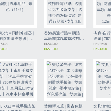
克-汽車雨刮修復器 |
香港易通行貼車輌貼 |
杰克-自行
刷膠條清潔修復 | 汽
車輛前擋風玻璃裝飾靜
碼鎖 | 加
用品 - 銀色（6146）
63.00
電貼紙 | 透明亞克力吸
HK$69.00
電動車山地
HK$79.00
28.00
HK$39.00
HK$30.00
盤支架 | 透明空白板吸
鏈條鎖加長
盤款-易通行貼紙+支架
1.2m（61
2套（PIH）
WEI-X21 車載手機支架
雙頭螢光筆 | 復古色標
文具油性記