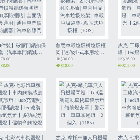
4件裝】矽膠門鎖扣保
創意車載垃圾桶垃圾框
杰克-工廠
套 | 汽車車門鎖減震
架 | 迷你掛式車用垃圾
燈丨led
衝膠墊 | 加厚防撞貼 |
78.00
桶 | 車內用品 | 汽車垃圾
HK$38.00
內腳底照
HK$26.00
38.00
HK$18.00
HK$11.00
面防護通用 | 通用車
袋架 | 車載垃圾袋架- 粘
氛燈丨黃光
鎖防護塞 | 汽車矽膠
貼式垃圾框（POS）
（1183）
鎖保護套 - 車門鎖減
墊-白色 4 件裝
POT）
克-七彩汽車氛圍燈丨
杰克-摩托車無人飛機爆
杰克-七