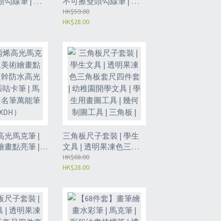
勾線筆 | 標
不可擦雙頭勾線筆 | 標
 細頭快遞筆 |
記簽字筆 | 黑色細頭快
HK$59.00
HK$28.00
遞筆 | 馬克筆 | 防水勾線
）
筆（XDK）
光馬克筆 |
三角板尺子套裝 | 學生
畫點亮筆 |
文具 | 透明果凍色三角
光筆 | 手賬
板套尺四件套 | 幼稚園
HK$68.00
HK$28.00
馬克筆 | 簽名筆
開學文具 | 學生用畫圖
DH）
工具 | 幾何制圖工具 | 三
角板 | 文具套裝-
15cm（XCZ）