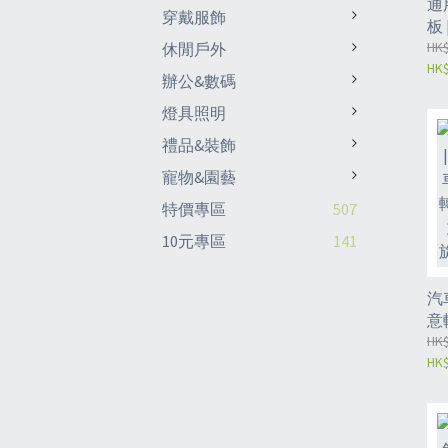
通
穿戴服飾
板
防
HK$
休閒戶外
HK$
款
辦公&數碼
薰
燈具照明
禮品&裝飾
寵物&園藝
特價專區
507
10元專區
141
汽
意
助
HK$
HK$
省
方
向
（