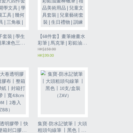
套裝 | 學生
【68件套】畫筆繪畫水
透明果凍色三角
彩筆 | 馬克筆 | 彩鉛油畫
套 | 幼稚園
棒蠟筆 | 禮品美術用品 |
HK$158.00
HK$99.00
| 學生用畫圖
兒童文具套裝 | 兒童藝
何制圖工具 | 三
術套裝 | 生日禮物 | 訓練
具套裝-
兒童創意- 白盒動物王
CZ）
國（XCX）
卷透明膠帶丨快
集寶-防水記號筆丨大頭
整箱封口膠帶
粗頭勾線筆 丨黑色丨10