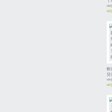
丨
手
HK$
HK$
磁
位
機
軟
兒
按
HK$
HK$
彩
筆
繪