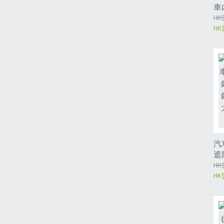
車
u
HK$
HK$
l
能
燈(
汽
遮
汽
HK$
HK$
支
架
夾