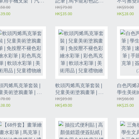
車用手機支架 丨汽車
記筆 | 馬卡龍彩色記號
不可擦雙頭
機支架 丨360度旋轉
58.00
筆 | 淡色學生劃重點手
HK$79.00
記簽字筆 |
HK$59.00
39.00
HK$35.00
HK$28.00
吸支撐架丨 車用風口
帳筆 | 雙頭視窗 | 學生標
馬克筆 | 防水勾線筆-紅
支架丨汽車中控臺手
記筆 | 彩色螢光筆 | 雙頭
色（XDL
架（2142）
筆 | 創意文具（XDM）
頭丙烯馬克筆套裝 |
軟頭丙烯馬克筆套裝 |
白色丙烯高
童美術塗鴉畫筆 | 免
兒童美術塗鴉畫筆 | 免
學生美術繪
壓不褪色彩繪水彩筆 |
78.00
按壓不褪色彩繪水彩筆 |
HK$89.00
速幹防水高
HK$66.00
38.00
HK$49.00
HK$25.00
色馬克筆 | 軟頭水彩
彩色馬克筆 | 軟頭水彩
咕卡筆 | 
 | 美術用品 | 兒童禮物
筆 | 美術用品 | 兒童禮物
萬能筆（X
畫套裝（XDJ）
繪畫套裝(XDI)