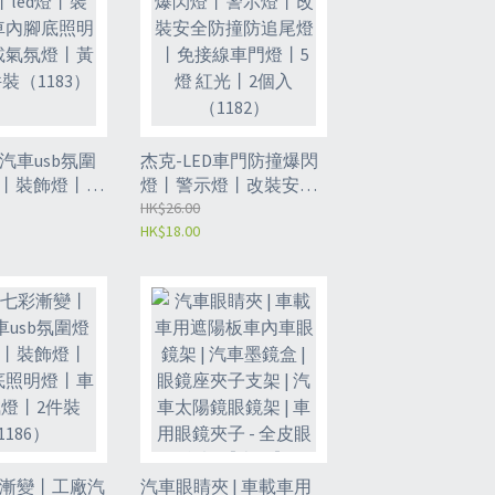
汽車usb氛圍
杰克-LED車門防撞爆閃
燈丨裝飾燈丨車
燈丨警示燈丨改裝安全
明燈丨車載氣
防撞防追尾燈丨免接線
HK$26.00
HK$18.00
 丨2件裝
車門燈丨5燈 紅光丨2個
入（1182）
彩漸變丨工廠汽
汽車眼睛夾 | 車載車用