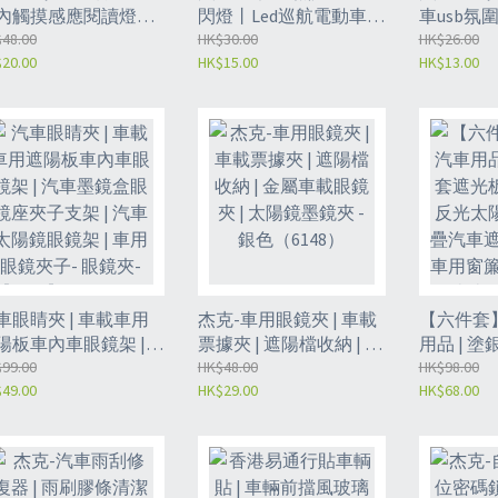
內觸摸感應閱讀燈丨
閃燈丨Led巡航電動車貨
車usb氛
sb充電照明閱讀燈丨
48.00
車警示燈丨領航燈充電
HK$30.00
裝飾燈丨
HK$26.00
20.00
HK$15.00
HK$13.00
ed改裝飾氣氛燈丨多功
丨警示燈丨單車頭尾燈
燈丨車載
氛圍燈丨儲物盒觸控
丨2個入（1185）
（1186）
1184)
車眼睛夾 | 車載車用
杰克-車用眼鏡夾 | 車載
【六件套
陽板車內車眼鏡架 |
票據夾 | 遮陽檔收納 | 金
用品 | 
車墨鏡盒眼鏡座夾子
99.00
屬車載眼鏡夾 | 太陽鏡
HK$48.00
板 | 前
HK$98.00
49.00
HK$29.00
HK$68.00
架 | 汽車太陽鏡眼鏡
墨鏡夾 - 銀色（6148）
擋窗簾 |
 | 車用眼鏡夾子- 眼鏡
擋 | 防曬 
-【黑色】（6154B）
陽擋板 |
（POV）