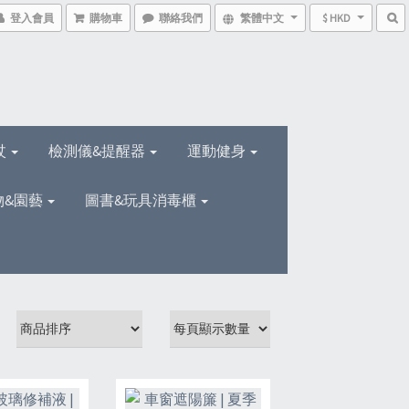
登入會員
購物車
聯絡我們
繁體中文
$ HKD
杖
檢測儀&提醒器
運動健身
物&園藝
圖書&玩具消毒櫃