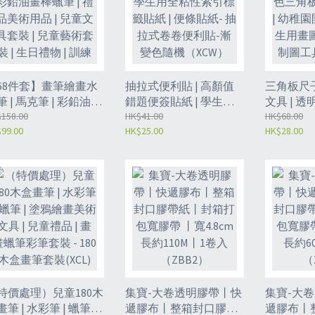
68件套】畫筆繪畫水
抽拉式便利貼 | 高顏值
三角板尺子
筆 | 馬克筆 | 彩鉛油畫
錯題便簽貼紙 | 學生用
文具 | 
蠟筆 | 禮品美術用品 |
158.00
全粘性索引標籤貼紙 |
HK$41.00
板套尺四件
HK$68.00
99.00
HK$25.00
HK$28.00
童文具套裝 | 兒童藝
便條貼紙- 抽拉式卷卷
開學文具 
套裝 | 生日禮物 | 訓練
便利貼-漸變色隨機
工具 | 幾
童創意- 白盒動物王
（XCW）
角板 | 文
（XCX）
15cm（X
特價處理）兒童180木
集寶-大卷透明膠帶丨快
集寶-大
筆 | 水彩筆 | 蠟筆 |
遞膠布丨整箱封口膠帶
遞膠布丨