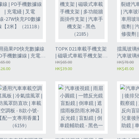
用蘋果PD快充數據線
TOPK D21車載手機支架
擋風玻璃修
 PD手機數據線 | 充電綫
| 磁吸式車載手機支架 |
汽車玻璃修
 叉電線-27W快充PD數
65.00
多功能牆面掛件支架 |
HK$65.00
玻璃修復工
HK$78.00
26.00
HK$39.00
HK$45.00
線【2米】（2111B）
汽車手機支架 - 黑色
璃修補液 |
（2185）
擋風玻璃修
裂紋還原液
套裝- 兩
工具（61