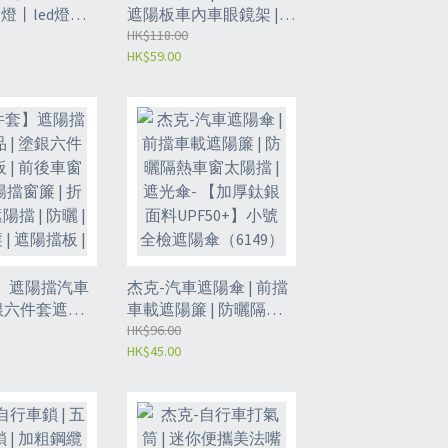
圍燈丨led燈丨
遮陽板車內車眼鏡架 |
車內腳底照明
汽車墨鏡盒 | 眼鏡座夾
HK$118.00
HK$59.00
氣氛燈丨2件裝
子支架 | 汽車太陽鏡眼
鏡架 | 車用眼鏡夾子 - 全
皮眼鏡夾-【米色】
（6154）
】遮陽擋汽車
杰克-汽車遮陽傘 | 前擋
塗銀六件套遮光
車載遮陽簾 | 防曬隔熱
後車窗反光太陽
車窗太陽擋 | 遮光傘-
HK$96.00
HK$45.00
 折疊汽車遮陽
【加厚鈦銀面料
| 車用窗簾 | 遮
UPF50+】小號全檢遮陽
 汽車太陽擋
傘（6149）