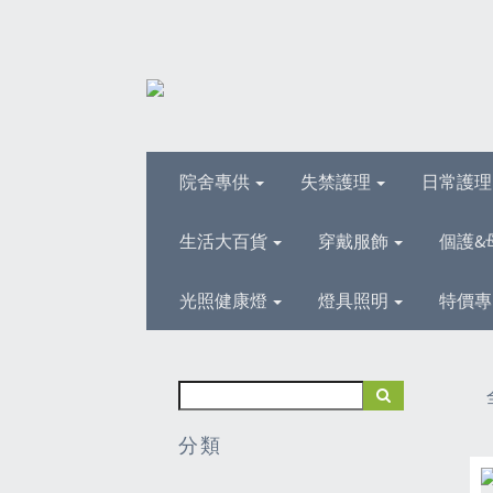
院舍專供
失禁護理
日常護
生活大百貨
穿戴服飾
個護&
光照健康燈
燈具照明
特價專
分類