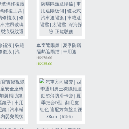
補液 | 裂縫
車窗遮陽簾 | 夏季防曬
復液 | 汽車
隔熱遮陽擋 | 車用遮陽
具 | 車用玻
板側 | 磁吸式汽車遮陽
HK$78.00
HK$35.00
 修復劑 | 汽車
簾 | 車載遮陽擋 | 太陽
復劑 | 裂痕
擋- 深海探險-正駕駛側
膠水 | 工具
（6160）
用型玻璃修補
61）