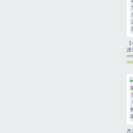
【
護
緩
HK$
HK$
全
門
門
震
（
杰