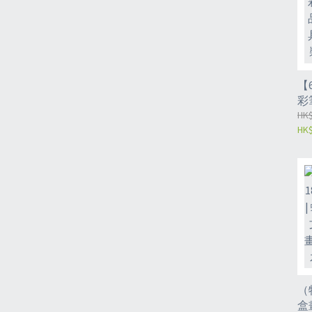
【
彩
棒
HK$
HK$
兒
術
兒
國
（
盒畫