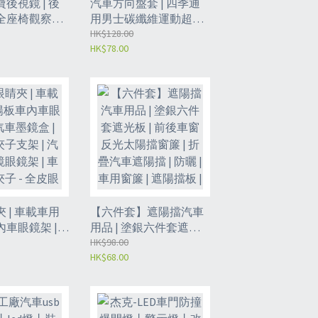
後視鏡 | 後
汽車方向盤套 | 四季通
座椅觀察鏡 |
用男士碳纖維運動超薄
 | 反向盲區
防滑卡套 | 夏季把套D
HK$128.00
HK$78.00
用兒童後照鏡 |
型- 翻毛皮-紅色 適配方
 | 車內嬰兒
向盤直徑38cm（6156）
盲點鏡- 黑色
 | 車載車用
【六件套】遮陽擋汽車
車眼鏡架 |
用品 | 塗銀六件套遮光
 | 眼鏡座夾
板 | 前後車窗反光太陽
HK$98.00
HK$68.00
 汽車太陽鏡眼
擋窗簾 | 折疊汽車遮陽
用眼鏡夾子 - 全
擋 | 防曬 | 車用窗簾 | 遮
-【米色】
陽擋板 | 汽車太陽擋
（POV）