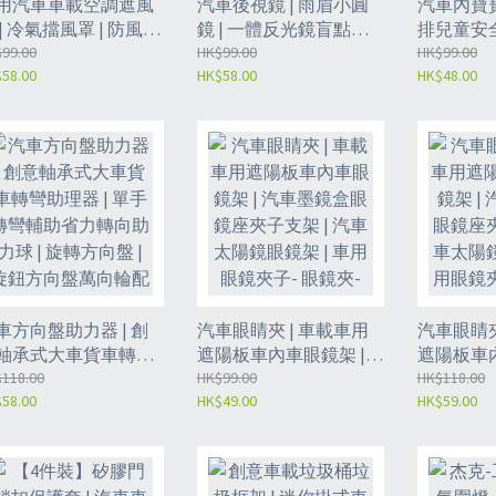
用汽車車載空調遮風
汽車後視鏡 | 雨眉小圓
汽車內寶寶
 | 冷氣擋風罩 | 防風罩
鏡 | 一體反光鏡盲點鏡 |
排兒童安全
直吹 | 車載空調板 - B
99.00
倒車鏡 | 遮擋雨板防雨
HK$99.00
加裝輔助鏡
HK$99.00
58.00
HK$58.00
HK$48.00
小號-【配一支專用香
水神器 | 反光鏡 | 盲點鏡
鏡子 | 車
】（6159）
| 倒車鏡輔助鏡 - 黑色一
汽車輔助鏡
對（6158）
觀後鏡 | 
（6157）
車方向盤助力器 | 創
汽車眼睛夾 | 車載車用
汽車眼睛夾
軸承式大車貨車轉彎
遮陽板車內車眼鏡架 |
遮陽板車內
理器 | 單手轉彎輔助
118.00
汽車墨鏡盒眼鏡座夾子
HK$99.00
汽車墨鏡盒
HK$118.00
58.00
HK$49.00
HK$59.00
力轉向助力球 | 旋轉
支架 | 汽車太陽鏡眼鏡
子支架 |
向盤 | 旋鈕方向盤萬
架 | 車用眼鏡夾子- 眼鏡
鏡架 | 車
輪配件 - 黑色
夾-【黑色】（6154B）
皮眼鏡夾
6155）
（6154）