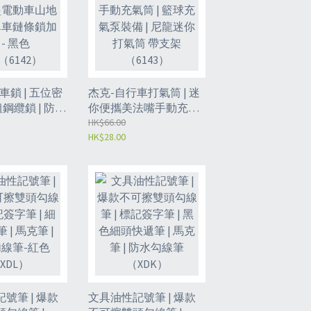
車鎖 | 五位密
杰克-自行車打氣筒 | 迷
粗鋼纜鎖 | 防盜
你便攜美法嘴手動充氣
車鎖 | 單車
筒 | 籃球充氣泵裝備 | 尼
HK$66.00
HK$28.00
 - 黑色
龍迷你打氣筒 帶支架
42）
（6143）
號筆 | 爆款
文具油性記號筆 | 爆款