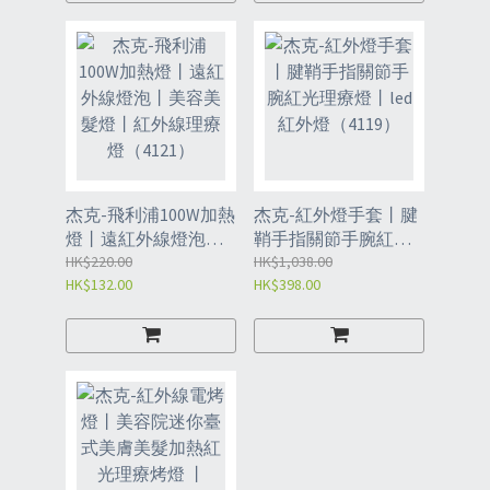
杰克-飛利浦100W加熱
杰克-紅外燈手套丨腱
燈丨遠紅外線燈泡丨
鞘手指關節手腕紅光
美容美髮燈丨紅外線
HK$220.00
理療燈丨led紅外燈
HK$1,038.00
HK$132.00
HK$398.00
理療燈（4121）
（4119）