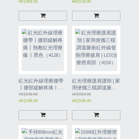
HK$458.00
HK$528.00
護膝 | 自發熱膝蓋按摩
理療燈 | 理療燈丨紅光
儀 | 膝蓋關節理療神
燈丨家用美容理療儀
器-黑色（4151）
（4152）
紅光紅外線理療腰帶
紅光理療護肩護頸 | 家
丨腰部緩解疼痛丨熱
用便攜三檔調溫脈衝
敷紅光理療儀 丨黑色
HK$598.00
紅外線發熱理療披肩 |
HK$589.00
HK$398.00
HK$548.00
（4128）
LED治療燈肩部
（4150）