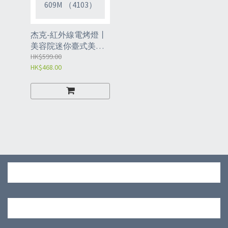
杰克-紅外線電烤燈丨
美容院迷你臺式美膚
美髮加熱紅光理療烤
HK$599.00
HK$468.00
燈 丨 609M （4103）