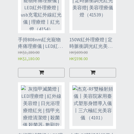
手持808nm紅光寵物
150W紅外理療燈 | 定
疼痛理療儀 | LED紅外
時脈衝調光紅光美容
理療燈 | usb充電紅外
HK$1,280.00
燈| 美容理療儀燈
HK$699.00
HK$1,180.00
HK$598.00
線紅光儀 | 理療燈丨紅
（41539）
光燈（4154）