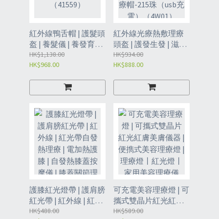
紅外線鴨舌帽 | 護髮頭
紅外線光療熱敷理療
盔 | 養髮儀 | 養發育發
頭盔 | 護發生發 | 滋養
護發帽 | 紅光生髮帽-
HK$1,138.00
毛囊血液迴圈 | 無線紅
HK$934.00
HK$968.00
HK$888.00
黑色（41559）
光治療帽-215珠（usb
充電）（4W01）
護膝紅光燈帶 | 護肩膀
可充電美容理療燈 | 可
紅光帶 | 紅外線 | 紅光
攜式雙晶片紅光紅膚
帶自發熱理療 | 電加熱
HK$488.00
美膚儀器 | 便擕式美容
HK$589.00