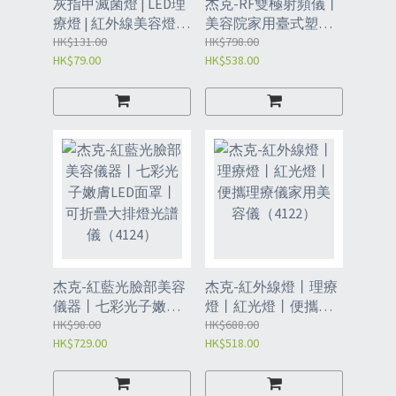
灰指甲滅菌燈 | LED理
杰克-RF雙極射頻儀丨
療燈 | 紅外線美容燈 |
美容院家用臺式塑形
日光浴理 療燈紅光 |
HK$131.00
身體導入儀丨三六極
HK$798.00
HK$79.00
HK$538.00
指甲光療燈清潔燈 | 殺
紅光美容儀 （4101）
菌儀 殺菌器- 數顯款
白色（4139）
杰克-紅藍光臉部美容
杰克-紅外線燈丨理療
儀器丨七彩光子嫩膚
燈丨紅光燈丨便攜理
LED面罩丨可折疊大排
HK$98.00
療儀家用美容儀
HK$688.00
HK$729.00
HK$518.00
燈光譜儀（4124）
（4122）