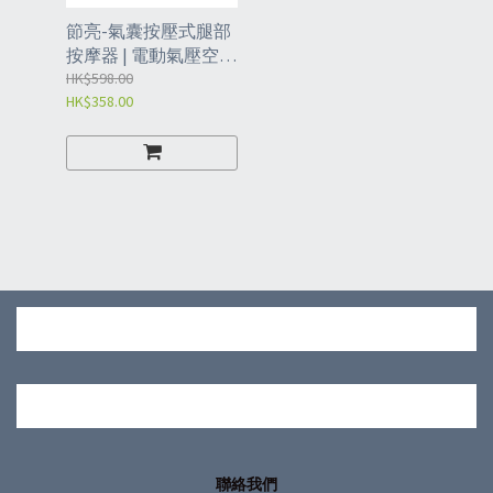
節亮-氣囊按壓式腿部
按摩器 | 電動氣壓空氣
波按摩儀 | 熱敷無線按
HK$598.00
HK$358.00
摩儀 | 溫熱按摩放鬆肌
肉（MAW）
聯絡我們