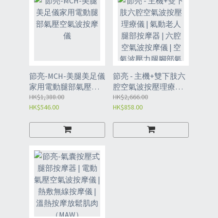
節亮-MCH-美腿美足儀
節亮 - 主機+雙下肢六
家用電動腿部氣壓空
腔空氣波按壓理療儀 |
氣波按摩儀
HK$1,388.00
氣動老人腿部按摩器 |
HK$2,666.00
HK$546.00
HK$858.00
六腔空氣波按摩儀 | 空
氣波壓力腿腳部氣壓
按摩儀（JCN）