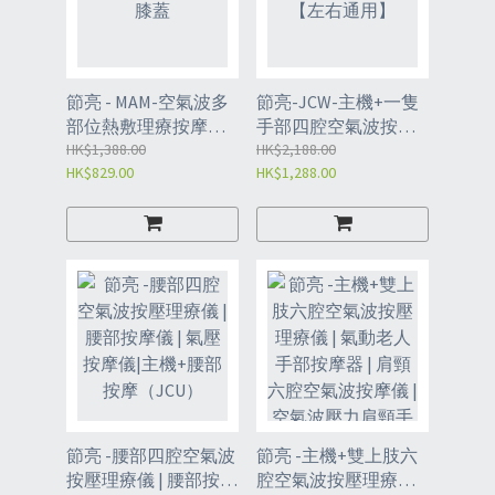
節亮 - MAM-空氣波多
節亮-JCW-主機+一隻
部位熱敷理療按摩儀-
手部四腔空氣波按壓
手臂/腿部/膝蓋
HK$1,388.00
理療儀【左右通用】
HK$2,188.00
HK$829.00
HK$1,288.00
節亮 -腰部四腔空氣波
節亮 -主機+雙上肢六
按壓理療儀 | 腰部按摩
腔空氣波按壓理療儀 |