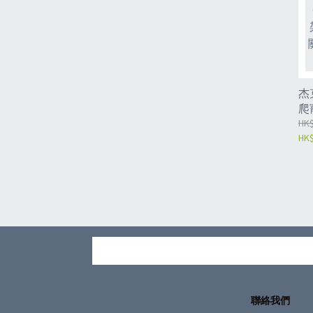
杰
爬
蟲
HK$
HK$
定
熱
聯絡我們