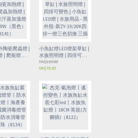
陶瓷爬蟲燈 |
小魚缸燈LED燈架草缸 |
 | 爬寵燈爬
水族照明燈 | 四排可變
| 寵物桑拿汗
色 | 小魚缸LED燈 | 水族
HK$130.00
HK$78.00
220v
用品 - 黑外殼-新ZY-
色）（8141）
19/20K四排一燈三色切
換 三插頭（8139）