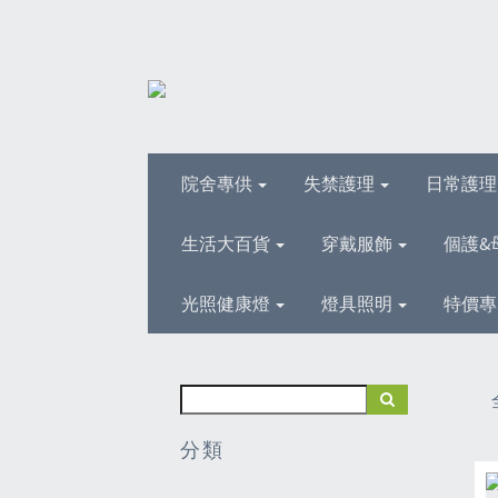
院舍專供
失禁護理
日常護
生活大百貨
穿戴服飾
個護&
光照健康燈
燈具照明
特價專
分類