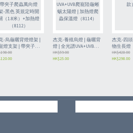
克-烏龜曬背燈燈架 |
杰克-養殖烏燈 | 龜曬背
杰克-四頭
寵燈支架 | 帶夾子爬
燈 | 全光譜UVA+UVB爬
物生長燈
萬向燈架-黑色 英規
198.00
寵陸龜蜥蜴太陽燈 | 加
HK$59.00
款）-8104
HK$428.00
120.00
HK$25.00
HK$298.00
時開關（1.8米）+加
熱燈爬蟲保溫燈
燈（8112）
（8114）