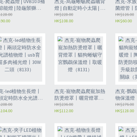
-爬蟲燈 | UVB10.0補
杰克-烏龜蜥蜴爬蟲曬背
杰克-水
節能燈 | 陸龜鬃獅飼
燈 | 自動定時小太陽 | 寵
菌燈管丨防
箱蜥蜴變色龍紫外線
128.00
物補鈣加熱 (8135)
HK$228.00
燈丨海產
HK$126.00
90.00
HK$108.00
HK$60.00
燈 - 220v 13w 10.0藍
消毒燈管丨
光（8136）
消毒管丨
（8134）
克-led植物生長燈丨
杰克-寵物爬蟲爬寵加熱
杰克-鸚
頭定時防水全光譜植
防燙燈罩丨曬背燈罩丨
物保溫燈
燈丨usb育苗多肉補光
208.00
貓狗蜥蜴守宮鸚鵡保溫
HK$236.00
瓷加熱燈
HK$276.00
104.00
HK$112.00
HK$128.00
丨30W二頭（8133）
燈丨取暖燈（8131）
寵燈罩 
罩/開關線
25W陶瓷燈