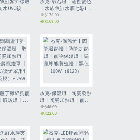
族魚缸紫外線殺
杰克-氣泡燈丨遙控變色
水UVC殺菌
丨水族魚缸水底七彩led
養殖除藻滅菌
丨水族魚缸燈丨18CM 英
HK$178.00
HK$108.00
 4w T6防水
規(方腳插)（8122）
4顆燈珠
鵡蘆丁雞貓狗寵
杰克-保溫燈丨陶瓷發熱
丨取暖燈丨陶
燈丨陶瓷加熱燈丨寵物
丨防燙防咬爬
保溫燈丨烏龜蜥蜴養殖
HK$48.00
HK$22.00
丨升級款防燙燈
燈丨黑色 100W（8128）
（英規）+
（8130）