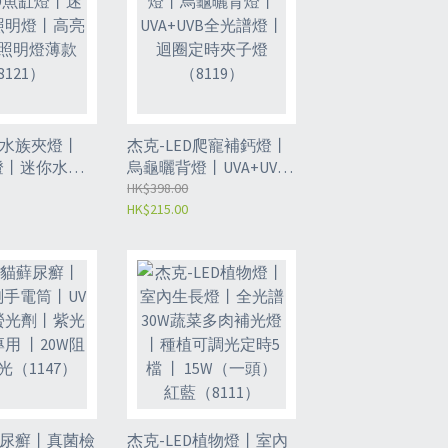
缸水族夾燈丨
杰克-LED爬寵補鈣燈丨
燈丨迷你水草
烏龜曬背燈丨UVA+UVB
高亮度水族照
全光譜燈丨迴圈定時夾
HK$398.00
HK$215.00
8121）
子燈（8119）
蘚尿癬丨真菌檢
杰克-LED植物燈丨室內