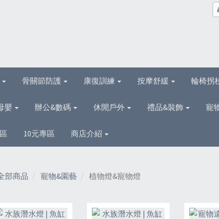
理
骨關節防護
康復訓練
按摩舒緩
輪椅拐
母嬰
辦公&數碼
休閒戶外
禮品&裝飾
寵
區
10元專區
商店介紹
全部商品
寵物&園藝
植物燈&寵物燈