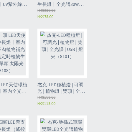
丨UV紫外線螢
生長燈丨全光譜30W蔬
光驗鈔燈專用
菜多肉補光燈丨種植可
HK$239.00
HK$78.00
隔干擾光
調光定時5檔 丨
15W（一頭） 紅藍
（8111）
 LED天使環植
杰克-LED種植燈 | 可調
丨室內全光譜
光 | 植物燈 | 雙頭 | 全光
補光燈丨智能
譜 | USB | 燈夾（8101）
HK$198.00
HK$118.00
生長燈 丨單頭
108）