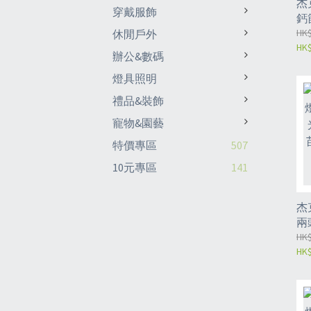
杰克
穿戴服飾
鈣
養
HK$
休閒戶外
HK$
曬背
辦公&數碼
白
燈具照明
禮品&裝飾
寵物&園藝
特價專區
507
10元專區
141
杰
兩
物
HK$
HK$
燈