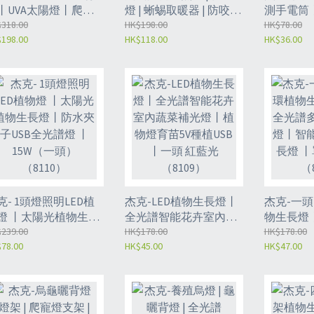
丨UVA太陽燈丨爬寵
燈 | 蜥蜴取暖器 | 防咬防
測手電筒
獅蜥蜴爬龜缸燈丨紫
318.00
燙網 | 爬蟲保溫燈燈罩-
HK$198.00
光劑丨紫
HK$78.00
198.00
HK$118.00
HK$36.00
線補鈣燈泡丨
英規插頭燈罩 | 旋轉調
丨20W阻
B10.0（8118）
節開關線+陶瓷燈
（1147）
（8113）
克- 1頭燈照明LED植
杰克-LED植物生長燈丨
杰克-一頭
燈 丨太陽光植物生長
全光譜智能花卉室內蔬
物生長燈
丨防水夾子USB全光
239.00
菜補光燈丨植物燈育苗
HK$178.00
多肉植物
HK$178.00
78.00
HK$45.00
HK$47.00
燈 丨15W（一頭）
5V種植USB 丨一頭 紅藍
定時植物
8110）
光（8109）
太陽光（8