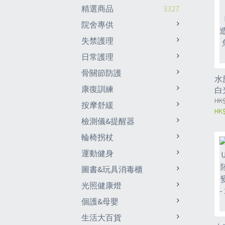
精選商品
3327
院舍專供
失禁護理
日常護理
骨關節防護
水
康復訓練
白
照
HK$
按摩舒緩
HK$
款
檢測儀&提醒器
照明燈
Q
輪椅拐杖
（
運動健身
圖書&玩具消毒櫃
光照健康燈
個護&母嬰
生活大百貨