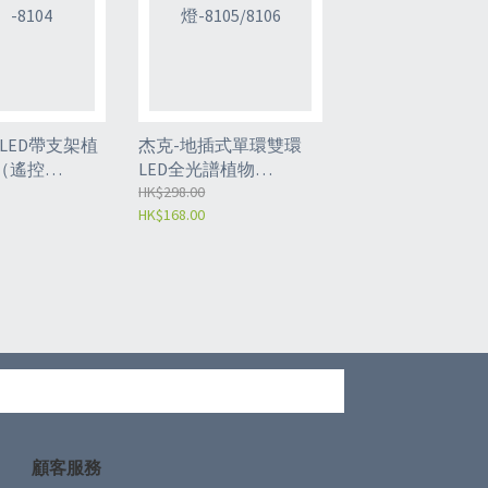
LED帶支架植
杰克-地插式單環雙環
（遙控
LED全光譜植物
燈-8105/8106
HK$298.00
HK$168.00
顧客服務