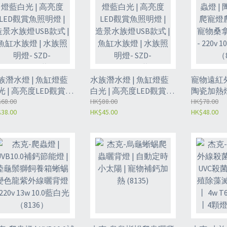
族潛水燈 | 魚缸燈藍
水族潛水燈 | 魚缸燈藍
寵物遠紅外
光 | 高亮度LED觀賞魚
白光 | 高亮度LED觀賞魚
陶瓷加熱燈
明燈 | 造景水族燈USB
68.00
照明燈 | 造景水族燈USB
HK$88.00
蟲加熱燈 
HK$78.00
38.00
HK$45.00
HK$48.00
式 | 魚缸水族燈 | 水族
款式 | 魚缸水族燈 | 水族
蒸加溫燈 - 
- SZD-
照明燈- SZD-
100W（黑
20BW（藍白光/USB）
Q40BW（藍白光/USB）
8143）
（8142）