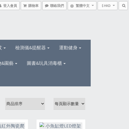
登入會員
購物車
聯絡我們
繁體中文
$ HKD
杖
檢測儀&提醒器
運動健身
物&園藝
圖書&玩具消毒櫃