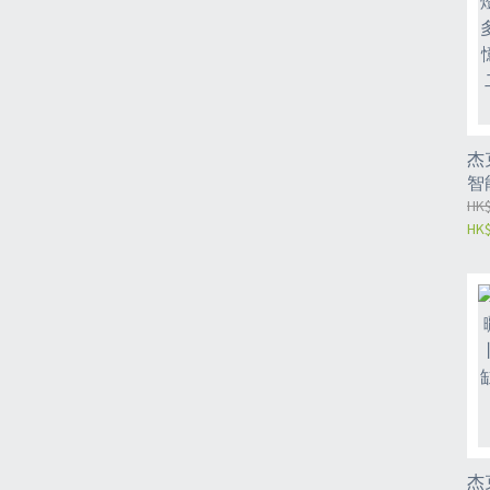
杰
智
光
HK$
HK$
長
+
（
杰