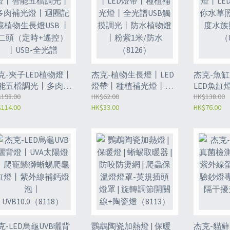
克-夾子LED植物燈丨
杰克-植物生長燈丨LED
杰克-魚
能五檔調光丨多肉補
燈帶丨種植補光燈丨全
LED魚缸
燈丨迴圈記憶植物生
198.00
光譜USB觸摸調光丨防
HK$62.00
照明燈丨
HK$138.00
114.00
HK$33.00
HK$76.00
燈USB 丨 二頭（定時
水植物燈 丨粉紫1米/防
明燈薄款（
遙控）丨USB-全光譜
水（8126）
8127）
克-LED烏龜UVB曬背
鸚鵡陶瓷加熱燈 | 保暖
杰克-貓